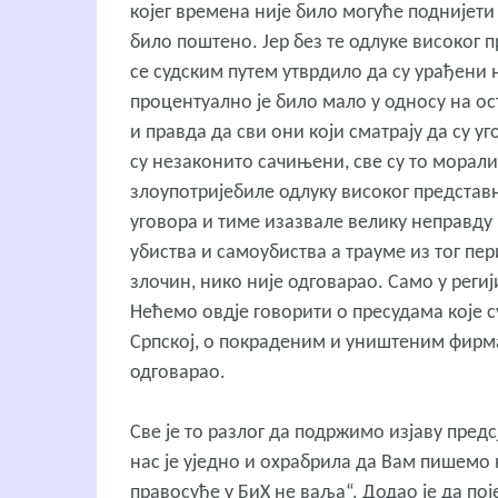
којег времена није било могуће поднијети 
било поштено. Јер без те одлуке високог 
се судским путем утврдило да су урађени 
процентуално је било мало у односу на о
и правда да сви они који сматрају да су у
су незаконито сачињени, све су то морали
злоупотријебиле одлуку високог представ
уговора и тиме изазвале велику неправду 
убиства и самоубиства а трауме из тог пер
злочин, нико није одговарао. Само у региј
Нећемо овдје говорити о пресудама које 
Српској, о покраденим и уништеним фирма
одговарао.
Све је то разлог да подржимо изјаву пред
нас је уједно и охрабрила да Вам пишемо н
правосуђе у БиХ не ваља“. Додао је да п