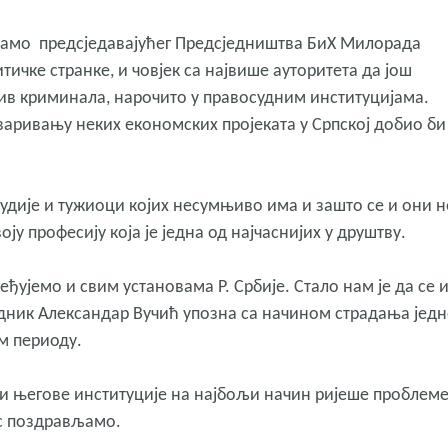
ивамо предсједавајућег Предсједништва БиХ Милорада
итичке странке, и човјек са највише ауторитета да још
тив криминала, нарочито у правосудним институцијама.
варивању неких економских пројеката у Српској добио би
 судије и тужиоци којих несумњиво има и зашто се и они н
ју професију која је једна од најчаснијих у друштву.
ђујемо и свим установама Р. Србије. Стало нам је да се и
едник Александар Вучић упозна са начином страдања једн
ом периоду.
 и његове институције на најбољи начин ријеше проблем
ас поздрављамо.