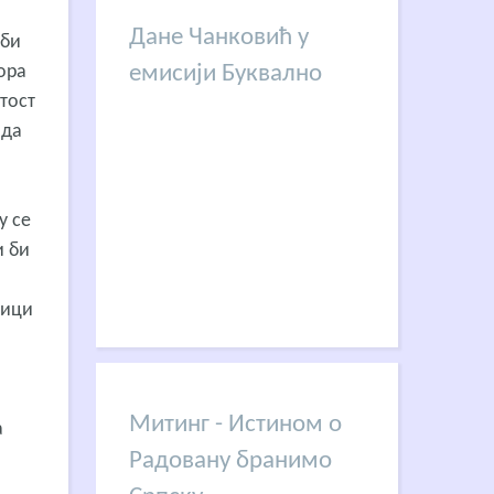
Дане Чанковић у
 би
ора
емисији Буквално
тост
 да
у се
и би
лици
Митинг - Истином о
а
Радовану бранимо