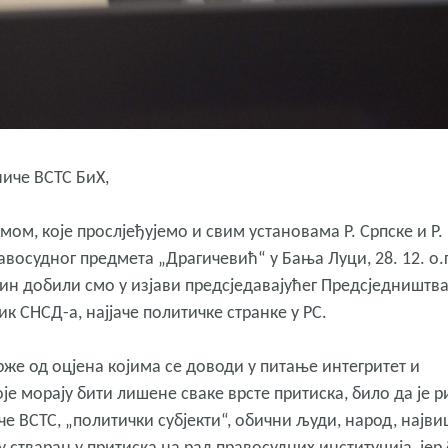
ниче ВСТС БиХ,
ом, које прослјеђујемо и свим установама Р. Српске и Р.
авосудног предмета „Драгичевић“ у Бања Луци, 28. 12. о.г
н добили смо у изјави предсједавајућег Предсједништв
к СНСД-а, најјаче политичке странке у РС.
држе од оцјена којима се доводи у питање интегритет и
је морају бити лишене сваке врсте притиска, било да је р
е ВСТС, „политички субјекти“, обични људи, народ, најв