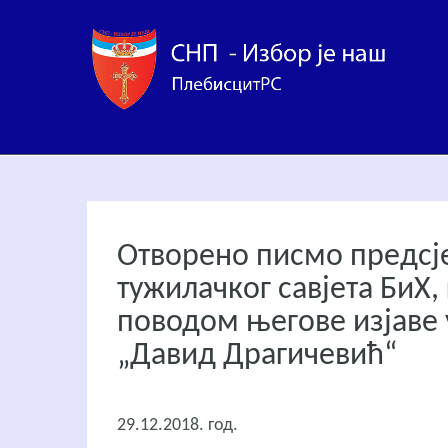
Отворено писмо предсје
тужилачког савјета БиХ,
поводом његове изјаве 
„Давид Драгичевић“
29.12.2018. год.