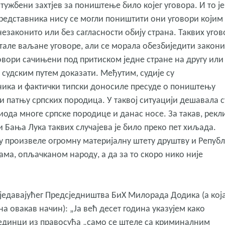
тужбени захтјев за поништење било којег уговора. И то је
представника нису се могли поништити они уговори којим
незаконито или без сагласности обију страна. Таквих угов
стале ваљане уговоре, али се морала обезбиједити закони
говори сачињени под притиском једне стране на другу или
 судским путем доказати. Међутим, судије су
ника и фактички типски доносиле пресуде о поништењу
и патњу српских породица. У таквој ситуацији дешавала с
иода многе српске породице и данас носе. За такав, рекл
и Бања Лука таквих случајева је било преко пет хиљада.
су произвеле огромну материјалну штету друштву и Репуб
ма, опљачканом народу, а да за то скоро нико није
сједавајућег Предсједништва БиХ Милорада Додика (а кој
а овакав начин): „Ја већ десет година указујем како
ојединци из правосуђа „само се штеле са криминалним