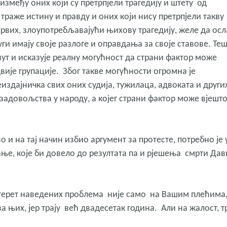
између оних који су претрпјели трагедију и штету од
траже истину и правду и оних који нису претрпјели такву
првих, злоупотребљавајући њихову трагедију, желе да ос
уги имају своје разлоге и оправдања за своје ставове. Те
инут и исказује реалну могућност да страни фактор може
ије групације. Због такве могућности огромна је
издајничка свих оних судија, тужилаца, адвоката и други
езадовољства у народу, а којег страни фактор може вјешт
и на тај начин избио аргумент за протесте, потребно је 
ање, које би довело до резултата па и рјешења смрти Да
а терет наведених проблема није само на Вашим плећима
за њих, јер трају већ двадесетак година. Али на жалост, т