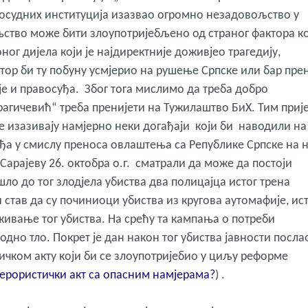
авосудних институција изазвао огромно незадовољство у
ство може бити злоупотријебљено од страног фактора к
ог дијела који је најдиректније доживјео трагедију,
тор би ту побуну усмјерио на рушење Српске или бар пре
 и правосуђа. Због тога мислимо да треба добро
агичевић“ треба пренијети на Тужилаштво БиХ. Тим приј
се изазивају намјерно неки догађаји који би наводили на
ђа у смислу преноса овлаштења са Републике Српске на 
 Сарајеву 26. октобра о.г. сматрали да може да постоји
о до тог злодјела убиства два полицајца истог трена
став да су починиоци убиства из кругова аутомафије, ист
живање тог убиства. На срећу та кампања о потреби
но тло. Покрет је дан након тог убиства јавности посла
чком акту који би се злоупотријебио у циљу реформе
терористички акт са опасним намјерама?
) .