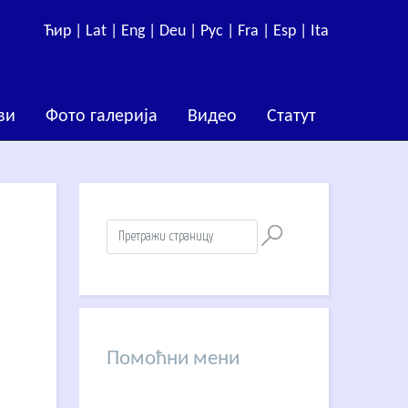
Ћир |
Lat |
Eng |
Deu |
Рус |
Fra |
Esp |
Ita
ви
Фото галерија
Видео
Статут
Помоћни мени