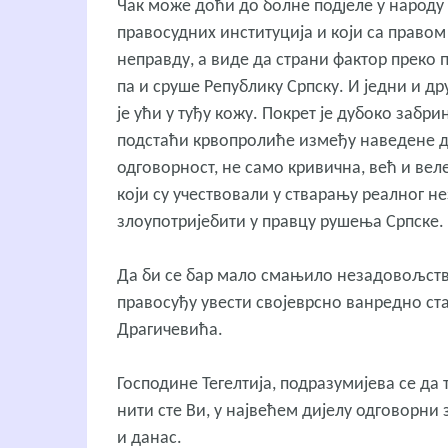
Чак може доћи до болне подјеле у народу 
правосудних институција и који са правом 
неправду, а виде да страни фактор преко 
па и сруше Републику Српску. И једни и др
је ући у туђу кожу. Покрет је дубоко забр
подстаћи крвопролиће између наведене дв
одговорност, не само кривична, већ и веле
који су учествовали у стварању реалног н
злоупотријебити у правцу рушења Српске.
Да би се бар мало смањило незадовољство 
правосуђу увести својеврсно ванредно ст
Драгичевића.
Господине Тегелтија, подразумијева се д
нити сте Ви, у највећем дијелу одговорни 
и данас.