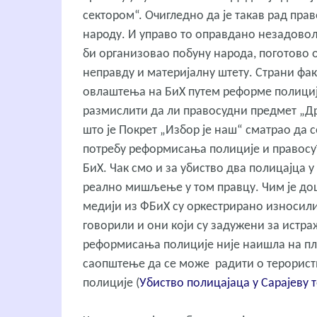
сектором“. Очигледно да је такав рад пр
народу. И управо то оправдано незадовољ
би организовао побуну народа, поготово он
неправду и материјалну штету. Страни фак
овлаштења на БиХ путем реформе полиције
размислити да ли правосудни предмет „Др
што је Покрет „Избор је наш“ сматрао да 
потребу реформисања полиције и правосу
БиХ. Чак смо и за убиство два полицајца у
реално мишљење у том правцу. Чим је дошл
медији из ФБиХ су оркестрирано износили 
говорили и они који су задужени за истра
реформисања полиције није наишла на плод
саопштење да се може радити о терористи
полиције (
Убиство полицајаца у Сарајеву 