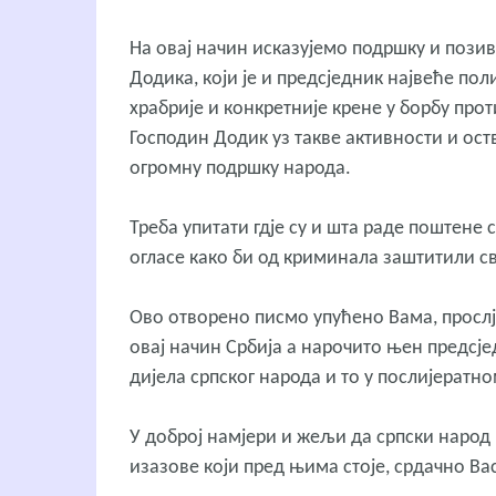
На овај начин исказујемо подршку и поз
Додика, који је и предсједник највеће пол
храбрије и конкретније крене у борбу про
Господин Додик уз такве активности и ост
огромну подршку народа.
Треба упитати гдје су и шта раде поштене
огласе како би од криминала заштитили сво
Ово отворено писмо упућено Вама, прослје
овај начин Србија а нарочито њен предсј
дијела српског народа и то у послијератн
У доброј намјери и жељи да српски народ
изазове који пред њима стоје, срдачно В