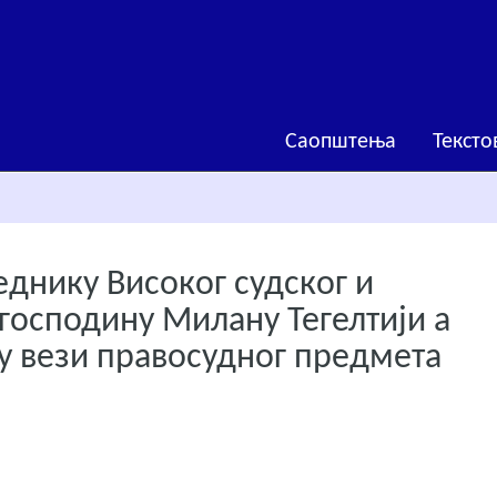
Саопштења
Тексто
днику Високог судског и
 господину Милану Тегелтији а
у вези правосудног предмета