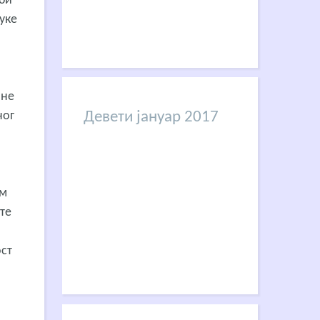
 би
уке
о
 не
ног
Девети јануар 2017
ом
те
ост