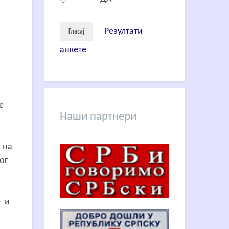
Резултати
анкете
е
Наши партнери
 на
ог
е и