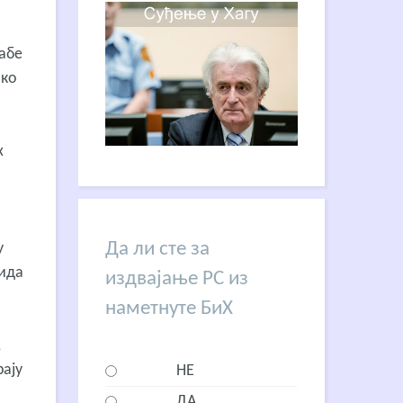
лабе
шко
х
о
Да ли сте за
у
вида
издвајање РС из
наметнуте БиХ
,
рају
НЕ
ДА