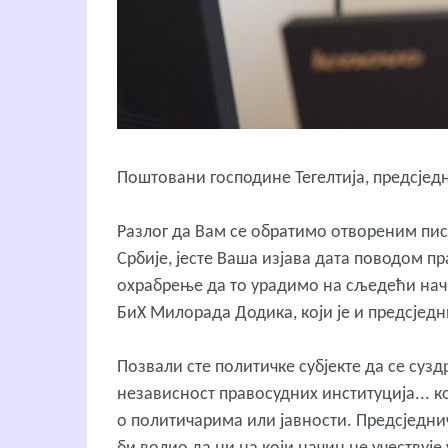
Поштовани господине Тегелтија, предсјед
Разлог да Вам се обратимо отвореним писм
Србије, јесте Ваша изјава дата поводом пр
охрабрење да то урадимо на сљедећи начи
БиХ Милорада Додика, који је и предсједни
Позвали сте политичке субјекте да се суз
независност правосудних институција... ко
о политичарима или јавности. Предсједнич