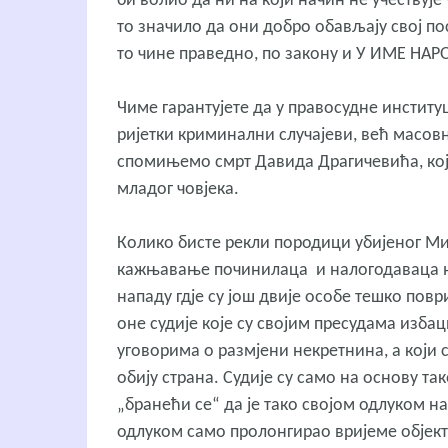
би волио да ни на који начин не учествује
то значило да они добро обављају свој по
то чине праведно, по закону и У ИМЕ НАР
Чиме гарантујете да у правосудне институ
ријетки криминални случајеви, већ масов
спомињемо смрт Давида Драгичевића, кој
младог човјека.
Колико бисте рекли породици убијеног Ми
кажњавање починилаца и налогодаваца њег
нападу гдје су још двије особе тешко пов
оне судије које су својим пресудама изба
уговорима о размјени некретнина, а који
обију страна. Судије су само на основу т
„бранећи се“ да је тако својом одлуком н
одлуком само пролонгирао вријеме објект