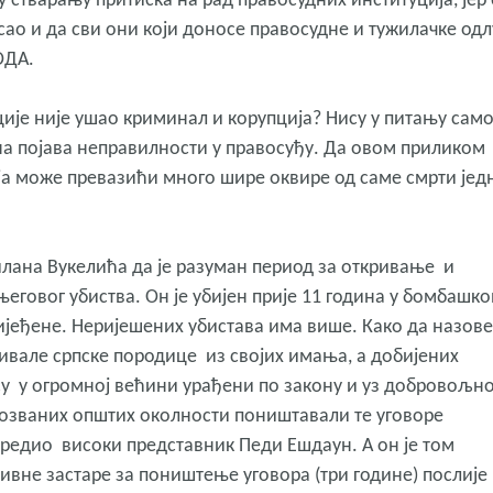
 у стварању притиска на рад правосудних институција, јер
сао и да сви они који доносе правосудне и тужилачке одл
ОДА.
ције није ушао криминал и корупција? Нису у питању сам
на појава неправилности у правосуђу. Да овом приликом
а може превазићи много шире оквире од саме смрти јед
лана Вукелића да је разуман период за откривање и
овог убиства. Он је убијен прије 11 година у бомбашк
ријеђене. Неријешених убистава има више. Како да назове
цивале српске породице из својих имања, а добијених
 су у огромној већини урађени по закону и уз добровољн
акозваних општих околности поништавали те уговоре
аредио високи представник Педи Ешдаун. А он је том
ивне застаре за поништење уговора (три године) послије