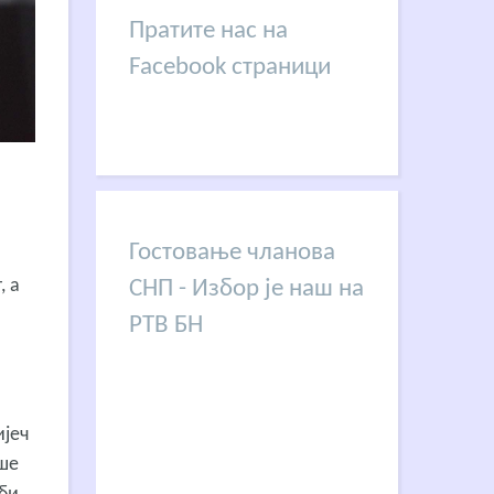
Пратите нас на
Facebook страници
Гостовање чланова
, а
СНП - Избор је наш на
а
РТВ БН
ијеч
ише