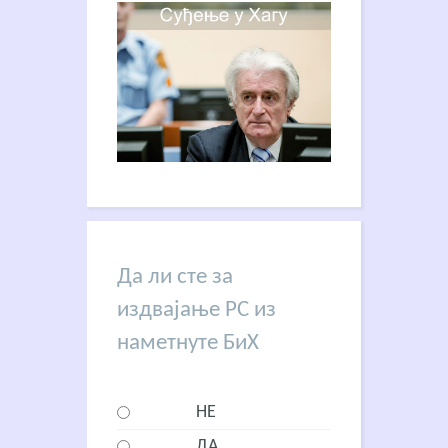
Да ли сте за
издвајање РС из
наметнуте БиХ
НЕ
ДА