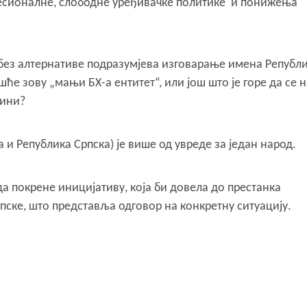
офесионалне, слободне уређивачке политике и понижења
а без алтернативе подразумјева изговарање имена Републ
шће зову „мањи БХ-а ентитет“, или још што је горе да се 
вини?
а и Република Српска) је више од увреде за један народ.
да покрене иницијативу, која би довела до престанка
пске, што представља одговор на конкретну ситуацију.