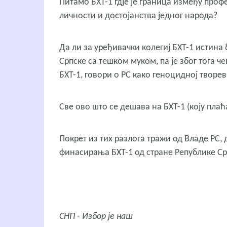
Питамо БХТ-1 гдје је граница између пр
личности и достојанства једног народа?
Да ли за уређивачки колегиј БХТ-1 истин
Српске са тешком муком, па је због тога че
БХТ-1, говори о РС како геноцидној творе
Све ово што се дешава на БХТ-1 (коју плаћ
Покрет из тих разлога тражи од Владе РС, 
финасирања БХТ-1 од стране Републике Ср
СНП - Избор је наш