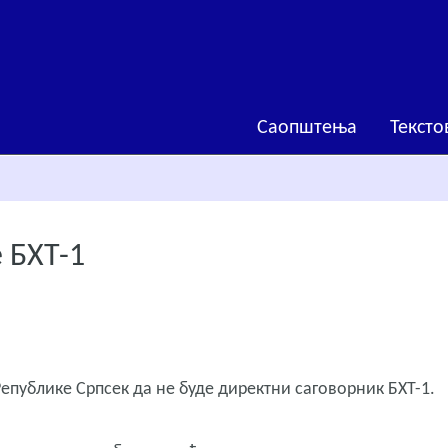
Саопштења
Тексто
 БХТ-1
Републике Српсек да не буде директни саговорник БХТ-1.