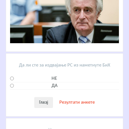
Да ли сте за издвајање РС из наметнуте БиХ
НЕ
ДА
Резултати анкете