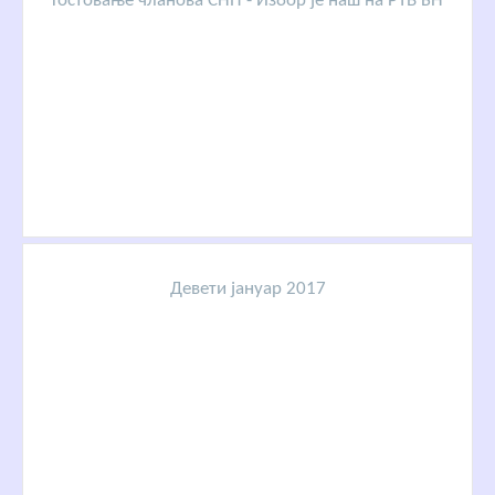
Гостовање чланова СНП - Избор је наш на РТВ БН
Девети јануар 2017