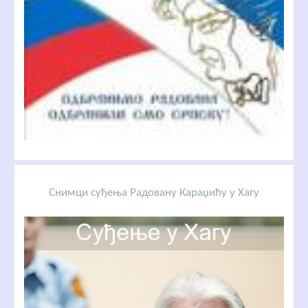
Снимци суђења Радовану Караџићу у Хагу