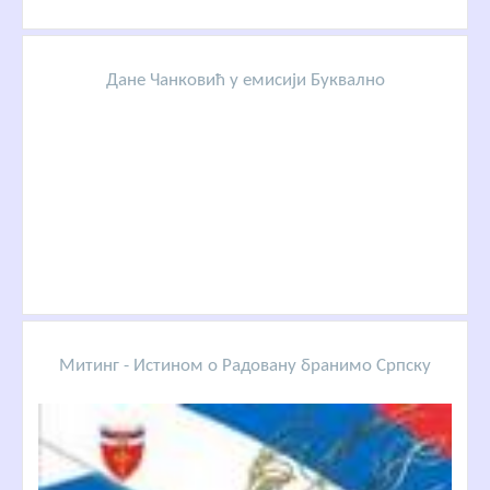
Дане Чанковић у емисији Буквално
Митинг - Истином о Радовану бранимо Српску