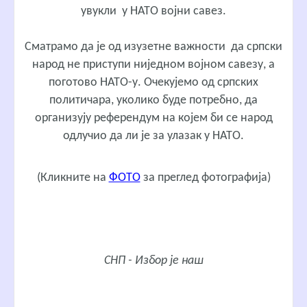
увукли у НАТО војни савез.
Сматрамо да је од изузетне важности да српски
народ не приступи ниједном војном савезу, а
поготово НАТО-у. Очекујемо од српских
политичара, уколико буде потребно, да
организују референдум на којем би се народ
одлучио да ли је за улазак у НАТО.
(Кликните на
ФОТО
за преглед фотографија)
СНП - Избор је наш