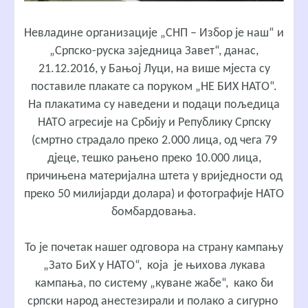
Невладине организације „СНП – Избор је наш“ и
„Српско-руска заједница Завет“, данас,
21.12.2016, у Бањој Луци, на више мјеста су
поставиле плакате са поруком „НЕ БИХ НАТО“.
На плакатима су наведени и подаци пољедица
НАТО агресије на Србију и Републику Српску
(смртно страдало преко 2.000 лица, од чега 79
дјеце, тешко рањено преко 10.000 лица,
причињена материјална штета у вриједности од
преко 50 милијарди долара) и фотографије НАТО
бомбардовања.
То је почетак нашег одговора на страну кампању
„Зато БиХ у НАТО“, која је њихова лукава
кампања, по систему „куване жабе“, како би
српски народ анестезирали и полако а сигурно