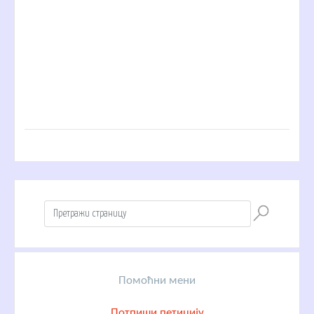
Помоћни мени
Потпиши петицију