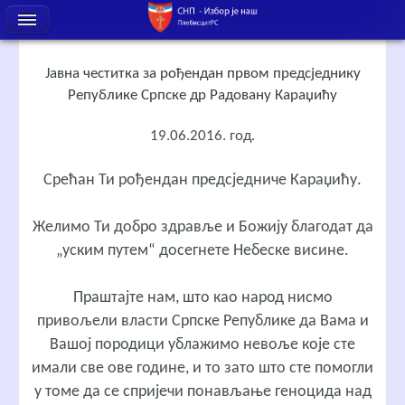
Јавна честитка за рођендан првом предсједнику
Републике Српске др Радовану Караџићу
19.06.2016. год.
Срећан Ти рођендан предсједниче Караџићу.
Желимо Ти добро здравље и Божију благодат да
„уским путем“ досегнете Небеске висине.
Праштајте нам, што као народ нисмо
привољели власти Српске Републике да Вама и
Вашој породици ублажимо невоље које сте
имали све ове године, и то зато што сте помогли
у томе да се спријечи понављање геноцида над