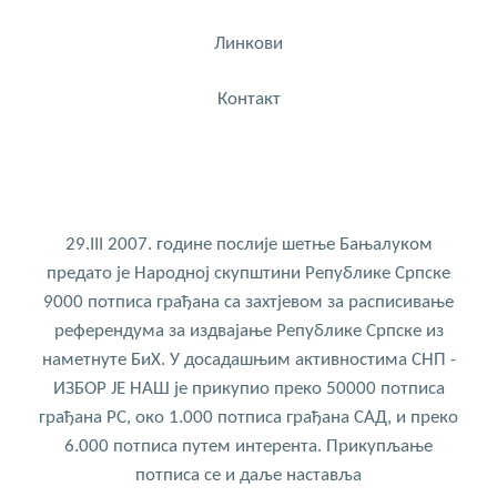
Линкови
Контакт
29.III 2007. године послије шетње Бањалуком
предато је Народној скупштини Републике Српске
9000 потписа грађана са захтјевом за расписивање
референдума за издвајање Републике Српске из
наметнуте БиХ. У досадашњим активностима СНП -
ИЗБОР ЈЕ НАШ је прикупио преко 50000 потписа
грађана РС, око 1.000 потписа грађана САД, и преко
6.000 потписа путем интерента. Прикупљање
потписа се и даље наставља