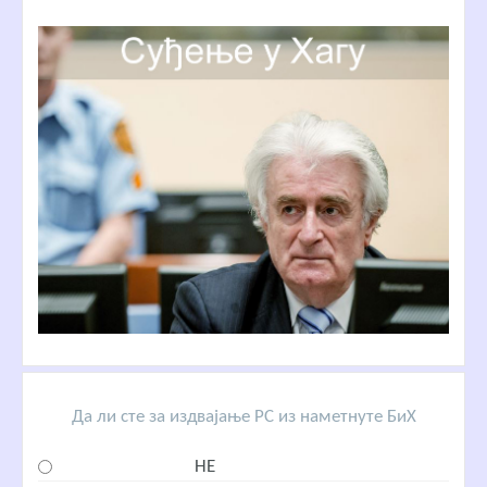
Да ли сте за издвајање РС из наметнуте БиХ
НЕ