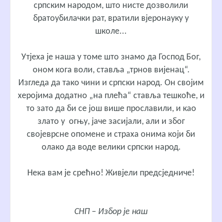
српским народом, што нисте дозволили
братоубилачки рат, вратили вјеронауку у
школе...
Утјеха је наша у томе што знамо да Господ Бог,
оном кога воли, ставља „трнов вијенац“.
Изгледа да тако чини и српски народ. Он својим
херојима додатно „на плећа“ ставља тешкоће, и
то зато да би се још више прославили, и као
злато у огњу, јаче засијали, али и због
својеврсне опомене и страха онима који би
олако да воде велики српски народ.
Нека вам је срећно! Живјели предсједниче!
СНП – Избор је наш