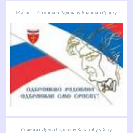
Митинг - Истином о Радовану бранимо Српску
Снимци суђења Радовану Караџићу у Хагу