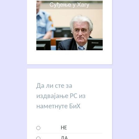
Да ли сте за
издвајање РС из
наметнуте БиХ
НЕ
ДА