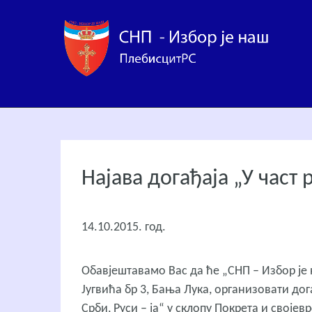
Најава догађаја „У част 
14.10.2015. год.
Обавјештавамо Вас да ће „СНП – Избор је н
Југвића бр 3, Бања Лука, организовати дог
Срби, Руси – ја“ у склопу Покрета и својев