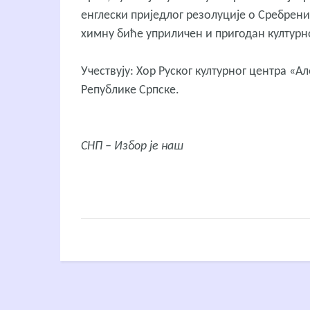
енглески приједлог резолуције о Сребрени
химну биће уприличен и пригодан културн
Учествују: Хор Руског културног центра 
Републике Српске.
СНП – Избор је наш