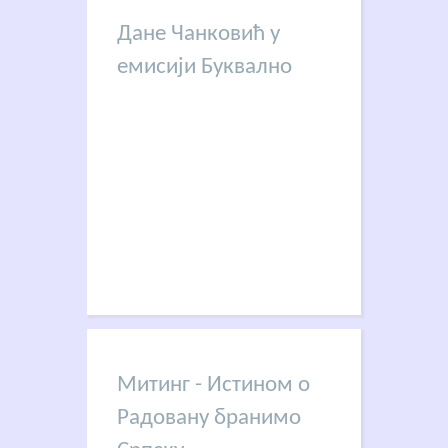
Дане Чанковић у
емисији Буквално
Митинг - Истином о
Радовану бранимо