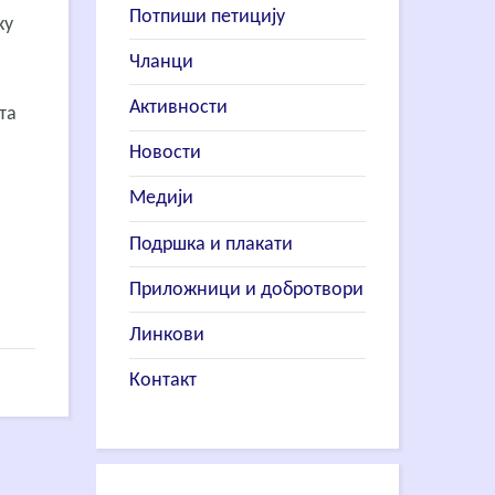
Потпиши петицију
ку
Чланци
Активности
шта
Новости
Медији
Подршка и плакати
Приложници и добротвори
Линкови
Контакт