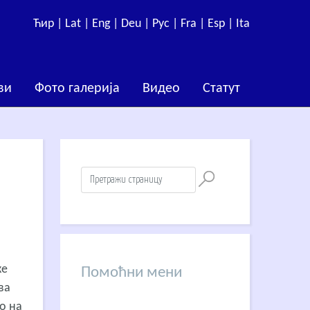
Ћир |
Lat |
Eng |
Deu |
Рус |
Fra |
Esp |
Ita
ви
Фото галерија
Видео
Статут
ке
Помоћни мени
ва
то на