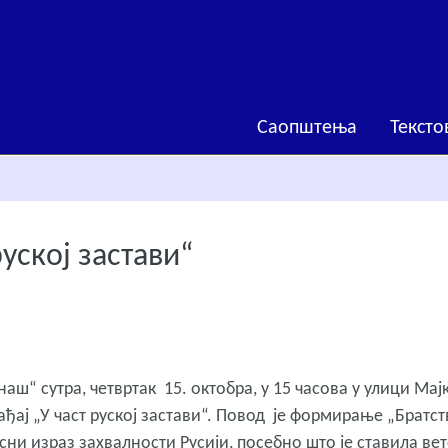
Саопштења
Тексто
руској застави“
аш“ сутра, четвртак 15. октобра, у 15 часова у улици Мај
ађај „У част руској застави“. Повод је формирање „Братст
рсни израз захвалности Русији, посебно што је ставила ве