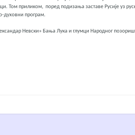
ци. Том приликом, поред подизања заставе Русије уз рус
о-духовни програм.
«Александар Невски» Бања Лука и глумци Народног позори