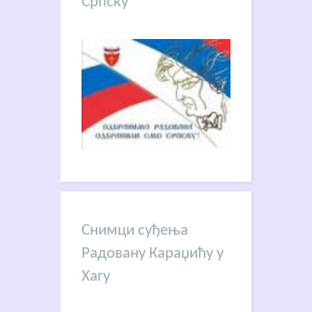
Српску
Снимци суђења
Радовану Караџићу у
Хагу