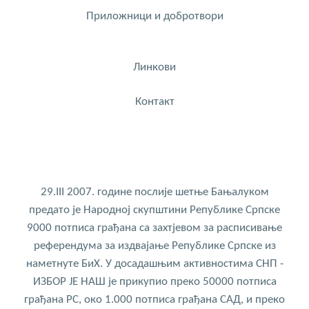
Приложници и добротвори
Линкови
Контакт
29.III 2007. године послије шетње Бањалуком
предато је Народној скупштини Републике Српске
9000 потписа грађана са захтјевом за расписивање
референдума за издвајање Републике Српске из
наметнуте БиХ. У досадашњим активностима СНП -
ИЗБОР ЈЕ НАШ је прикупио преко 50000 потписа
грађана РС, око 1.000 потписа грађана САД, и преко