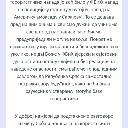
терористичких напада је већ било у ФБиХ( напад
на полицијску станицу у Бугојну, напад на
Америчку амбасаду у Сарајеву). То се дешава
пред нашим очима и сви смо дужни да учинимо
све што од нас зависи како бисмо
предуприједили могуће невоље. Покрет не
прихвата илузију фаталности и безнадежности и
уколико, не дај Боже у ФБиХ вјерски и свјетовни
дужносници остану слијепи и без реакције на
наведене опасности, сматраћемо то још једним
разлогом да Република Српска самостално
потражи своју будућност, како не би била
саучесник у стварању могуће базе
терористима.
У доброј намјери да подстакнемо разговоре
између Срба и Бошњака на корист свих и