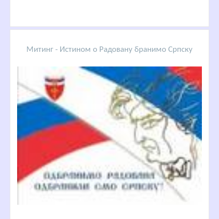
Митинг - Истином о Радовану бранимо Српску