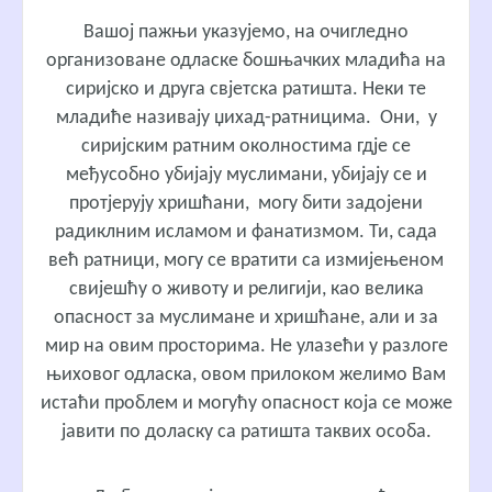
Вашој пажњи указујемо, на очигледно
организоване одласке бошњачких младића на
сиријско и друга свјетска ратишта. Неки те
младиће називају џихад-ратницима. Они, у
сиријским ратним околностима гдје се
међусобно убијају муслимани, убијају се и
протјерују хришћани, могу бити задојени
радиклним исламом и фанатизмом. Ти, сада
већ ратници, могу се вратити са измијењеном
свијешћу о животу и религији, као велика
опасност за муслимане и хришћане, али и за
мир на овим просторима. Не улазећи у разлоге
њиховог одласка, овом прилоком желимо Вам
истаћи проблем и могућу опасност која се може
јавити по доласку са ратишта таквих особа.