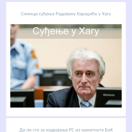
Снимци суђења Радовану Караџићу у Хагу
Да ли сте за издвајање РС из наметнуте БиХ