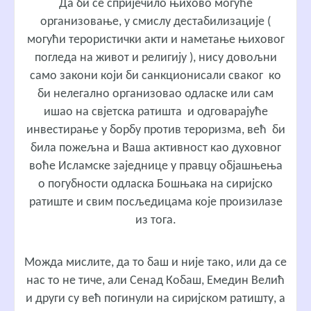
Да би се спријечило њихово могуће
организовање, у смислу дестабилизације (
могући терористички акти и наметање њиховог
погледа на живот и религију ), нису довољни
само закони који би санкционисали сваког ко
би нелегално организовао одласке или сам
ишао на свјетска ратишта и одговарајуће
инвестирање у борбу против тероризма, већ би
била пожељна и Ваша активност као духовног
воће Исламске заједнице у правцу објашњења
о погубности одласка Бошњака на сиријско
ратиште и свим посљедицама које произилазе
из тога.
Можда мислите, да то баш и није тако, или да се
нас то не тиче, али Сенад Кобаш, Емедин Велић
и други су већ погинули на сиријском ратишту, а