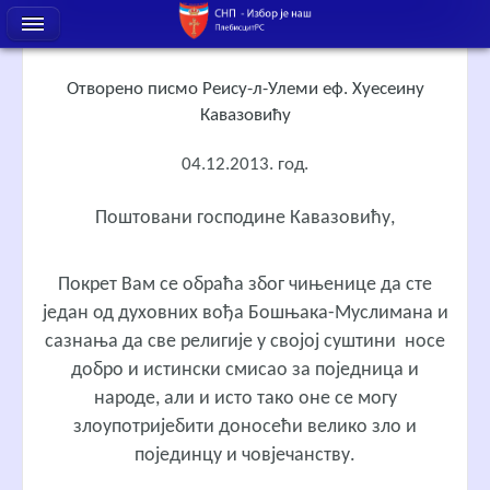
Отворено писмо Реису-л-Улеми еф. Хуесеину
Кавазовићу
04.12.2013. год.
Поштовани господине Кавазовићу,
Покрет Вам се обраћа због чињенице да сте
један од духовних вођа Бошњака-Муслимана и
сазнања да све религије у својој суштини носе
добро и истински смисао за поједница и
народе, али и исто тако оне се могу
злоупотријебити доносећи велико зло и
појединцу и човјечанству.