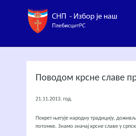
Поводом крсне славе п
21.11.2013. год.
Покрет његује народну традицију, доживљав
потомке. Знамо значај крсне славе у српс