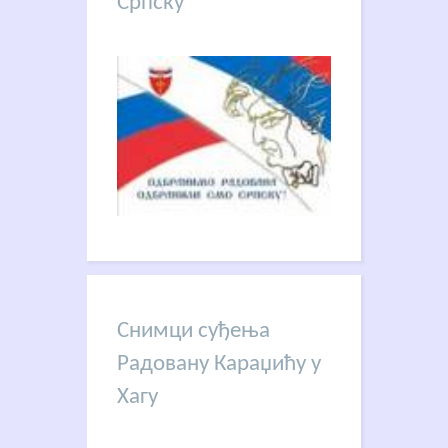
Српску
Снимци суђења
Радовану Караџићу у
Хагу