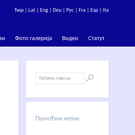
Ћир |
Lat |
Eng |
Deu |
Рус |
Fra |
Esp |
Ita
ви
Фото галерија
Видео
Статут
Помоћни мени