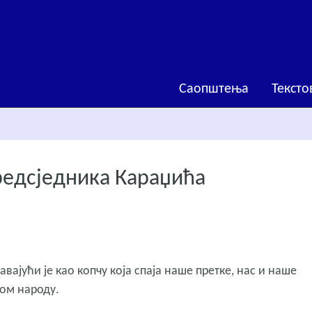
Саопштења
Тексто
редсједника Караџића
ајући је као копчу која спаја наше претке, нас и наше
ком народу.