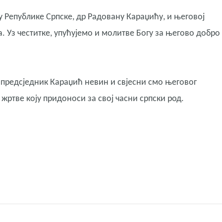
 Републике Српске, др Радовану Караџићу, и његовој
. Уз честитке, упућујемо и молитве Богу за његово добро
је предсједник Караџић невин и свјесни смо његовог
жртве коју придоноси за свој часни српски род.