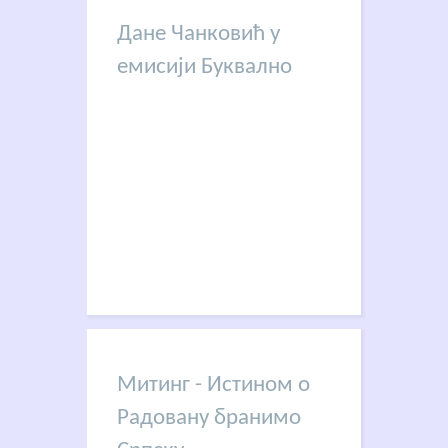
Дане Чанковић у
емисији Буквално
Митинг - Истином о
Радовану бранимо