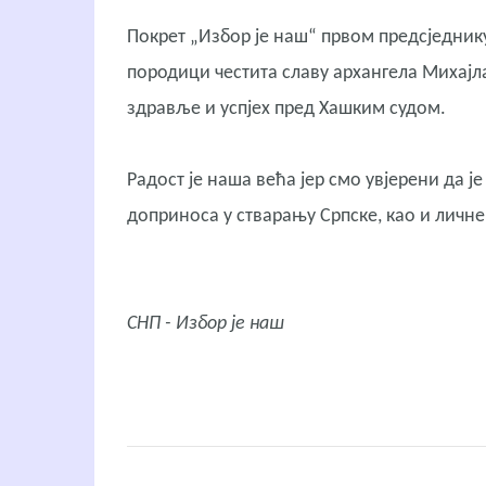
Покрет „Избор је наш“ првом предсједнику
породици честита славу архангела Михајла
здравље и успјех пред Хашким судом.
Радост је наша већа јер смо увјерени да 
доприноса у стварању Српске, као и личне 
СНП - Избор је наш