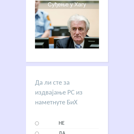
Да ли сте за
издвајање РС из
наметнуте БиХ
НЕ
ДА