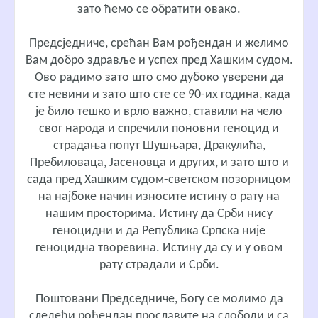
зато ћемо се обратити овако.
Предсједниче, срећан Вам рођендан и желимо
Вам добро здравље и успех пред Хашким судом.
Ово радимо зато што смо дубоко уверени да
сте невини и зато што сте се 90-их година, када
је било тешко и врло важно, ставили на чело
свог народа и спречили поновни геноцид и
страдања попут Шушњара, Дракулића,
Пребиловаца, Јасеновца и других, и зато што и
сада пред Хашким судом-светском позорницом
на најбоке начин износите истину о рату на
нашим просторима. Истину да Срби нису
геноцидни и да Република Српска није
геноцидна творевина. Истину да су и у овом
рату страдали и Срби.
Поштовани Председниче, Богу се молимо да
следећи рођендан прославите на слободи и са