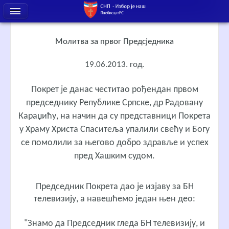
Молитва за првог Предсједника
19.06.2013. год.
Покрет је данас честитао рођендан првом
председнику Републике Српске, др Радовану
Караџићу, на начин да су представници Покрета
у Храму Христа Спаситеља упалили свећу и Богу
се помолили за његово добро здравље и успех
пред Хашким судом.
Председник Покрета дао је изјаву за БН
телевизију, а навешћемо један њен део:
"Знамо да Председник гледа БН телевизију, и