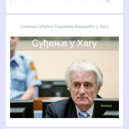
Снимци суђења Радовану Караџићу у Хагу