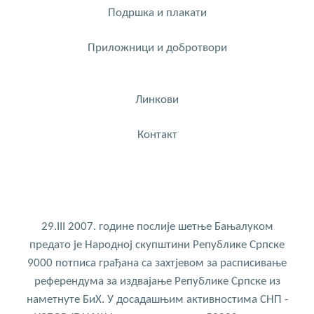
Подршка и плакати
Приложници и добротвори
Линкови
Контакт
29.III 2007. године послије шетње Бањалуком
предато је Народној скупштини Републике Српске
9000 потписа грађана са захтјевом за расписивање
референдума за издвајање Републике Српске из
наметнуте БиХ. У досадашњим активностима СНП -