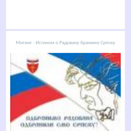
Митинг - Истином о Радовану бранимо Српску