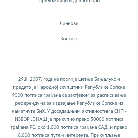
Приложници и добротвори
Линкови
Контакт
29.III 2007. године послије шетње Бањалуком
предато је Народној скупштини Републике Српске
9000 потписа грађана са захтјевом за расписивање
референдума за издвајање Републике Српске из
наметнуте БиХ. У досадашњим активностима СНП -
ИЗБОР ЈЕ НАШ је прикупио преко 50000 потписа
грађана РС, око 1.000 потписа грађана САД, и преко
6.000 потписа путем интерента. Прикупљање