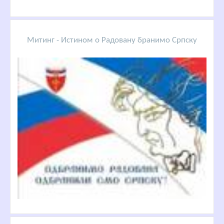
Митинг - Истином о Радовану бранимо Српску