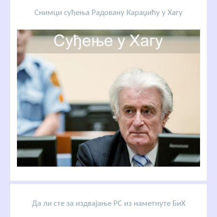
Снимци суђења Радовану Караџићу у Хагу
Да ли сте за издвајање РС из наметнуте БиХ