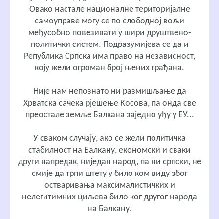
Овако настале националне територијалне
самоуправе могу се по слободној вољи
међусобно повезивати у шири друштвено-
политички систем. Подразумијева се да и
Република Српска има право на независност,
коју жели огроман број њених грађана.
Није нам непознато ни размишљање да
Хрватска сачека рјешење Косова, па онда све
преостале земље Балкана заједно уђу у ЕУ...
У сваком случају, ако се жели политичка
стабилност на Балкану, економски и сваки
други напредак, ниједан народ, па ни српски, не
смије да трпи штету у било ком виду због
остваривања максималистичких и
нелегитимних циљева било ког другог народа
на Балкану.