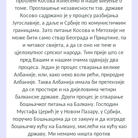
проблем Косова изнесемо и наше виђење о
томе. Проглашење независности тзв. државе
Косово садржано је у процесу разбијања
Југославије, а даље и Србије по комунистичким
границама. Зато питање Косова и Метохије не
може бити само ствар Београда и Приштине, па
и читавог свијета, а да се оно не тиче и
цјелокупног српског народа. Тим прије што се
пред Вашим и нашим очима одвијају два
процеса. Један је процес стварања велике
Албаније, или, како неко воли рећи, природне
Албаније. Таква Албанија имала би претензије
да се простире и на дијеловима четири
балканске државе. Други процес је отварање
бошњачког питања на Балкану. Господин
Мустафа Церић је у Новом Пазару, у Србији,
поручио Бошњацима да се закуну и да изграде
бошњачку кућу на Балкану, мислећи на кућу као
државу. Ми немамо ништа против