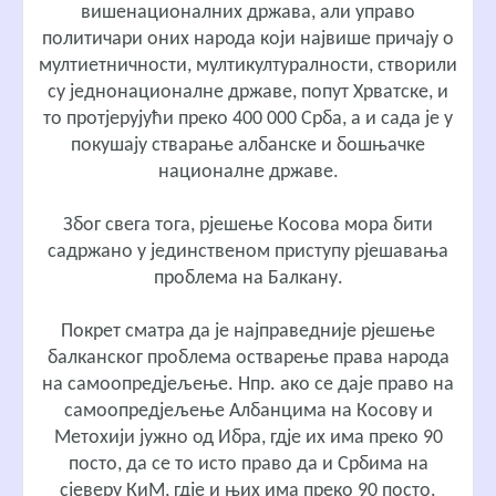
вишенационалних држава, али управо
политичари оних народа који највише причају о
мултиетничности, мултикултуралности, створили
су једнонационалне државе, попут Хрватске, и
то протјерујући преко 400 000 Срба, а и сада је у
покушају стварање албанске и бошњачке
националне државе.
Због свега тога, рјешење Косова мора бити
садржано у јединственом приступу рјешавања
проблема на Балкану.
Покрет сматра да је најправедније рјешење
балканског проблема остварење
права народа
на самоопредјељење
. Нпр. ако се даје право на
самоопредјељење Албанцима на Косову и
Метохији јужно од Ибра, гдје их има преко 90
посто, да се то исто право да и Србима на
сјеверу КиМ, гдје и њих има преко 90 посто.