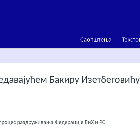
Саопштења
Тексто
едавајућем Бакиру Изетбеговићу
 процес раздруживања Федерације БиХ и РС