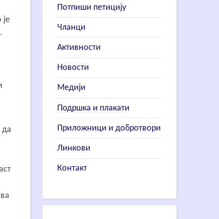
Потпиши петицију
 је
Чланци
.
Активности
Новости
и
Медији
Подршка и плакати
Приложници и добротвори
 да
Линкови
Контакт
аст
ава