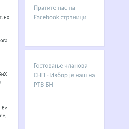
Пратите нас на
Facebook страници
, не
тога
Гостовање чланова
БиХ
СНП - Избор је наш на
и
РТВ БН
о Ви
ве,