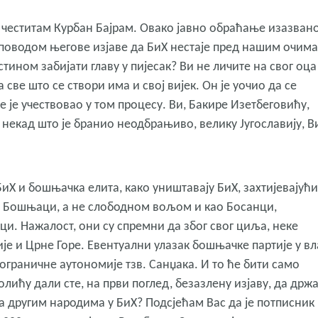
 честитам Курбан Бајрам. Овако јавно обраћање изазвано
поводом његове изјаве да БиХ нестаје пред нашим очима
тином забијати главу у пијесак? Ви не личите на свог оца
а све што се створи има и свој вијек. Он је уочио да се
е је учествовао у том процесу. Ви, Бакире Изетбеговићу,
некад што је бранио неодбрањиво, велику Југославију, В
иХ и бошњачка елита, како уништавају БиХ, захтијевајући
о Бошњаци, а не слободном вољом и као Босанци,
и. Нажалост, они су спремни да због свог циља, неке
е и Црне Горе. Евентуални улазак бошњачке партије у вл
граничне аутономије тзв. Санџака. И то ће бити само
лићу дали сте, на први поглед, безазлену изјаву, да држ
ња другим народима у БиХ? Подсјећам Вас да је потписник