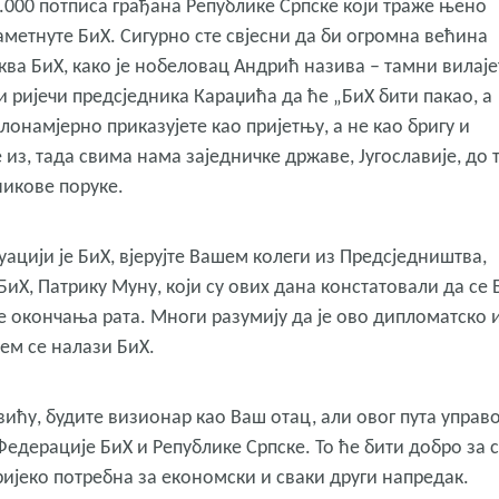
.000 потписа грађана Републике Српске који траже њено
метнуте БиХ. Сигурно сте свјесни да би огромна већина
ква БиХ, како је нобеловац Андрић назива – тамни вилајет
и ријечи предсједника Караџића да ће „БиХ бити пакао, а
лонамјерно приказујете као пријетњу, а не као бригу и
из, тада свима нама заједничке државе, Југославије, до 
никове поруке.
итуацији је БиХ, вјерујте Вашем колеги из Предсједништва,
Х, Патрику Муну, који су ових дана констатовали да се 
је окончања рата. Многи разумију да је ово дипломатско 
ем се налази БиХ.
вићу, будите визионар као Ваш отац, али овог пута управ
дерације БиХ и Републике Српске. То ће бити добро за с
пријеко потребна за економски и сваки други напредак.