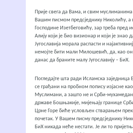
Прије свега да Вама, и свим муслиманима
Вашим писмом предсједнику Николићу, а 
Господине Изетбеговићу, зар треба пред ис
Алију који је био визионар и који је знао д
Југославија морала распасти и најактивниј
немојте бити мали Милошевић, да, као он 
данас да браните малу Југославију – БиХ.
Погледајте шта ради Исламска заједница Б
се грађани на пробном попису изјасне ка
Муслимани, а зашто не и Срби-мухамеданц
државе Бошњакије, мијењају границе Србиј
Црне Горе биће условљен стварањем преко
почетак. У Вашем писму предсједнику Нико
БиХ никада неће нестати. Је ли то пријет