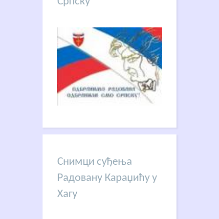
Српску
Снимци суђења
Радовану Караџићу у
Хагу