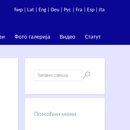
Ћир |
Lat |
Eng |
Deu |
Рус |
Fra |
Esp |
Ita
ви
Фото галерија
Видео
Статут
Помоћни мени