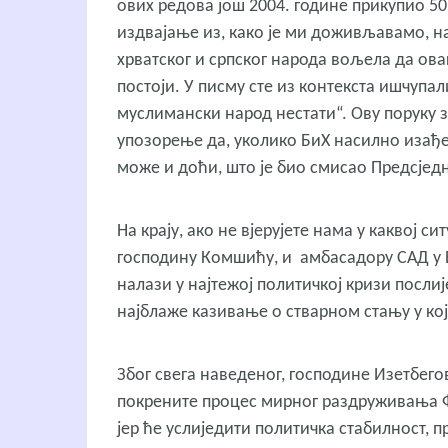
ових редова још 2004. године прикупио 50
издвајање из, како је ми доживљавамо, на
хрватског и српског народа вољела да ова
постоји. У писму сте из контекста ишчупал
муслимански народ нестати“. Ову поруку з
упозорење да, уколико БиХ насилно изађе 
може и доћи, што је био смисао Предсјед
На крају, ако не вјерујете нама у каквој с
господину Комшићу, и амбасадору САД у Би
налази у најтежој политичкој кризи посли
најблаже казивање о стварном стању у кој
Због свега наведеног, господине Изетбего
покрените процес мирног раздруживања Фе
јер ће услиједити политичка стабилност, 