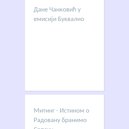
Дане Чанковић у
емисији Буквално
Митинг - Истином о
Радовану бранимо