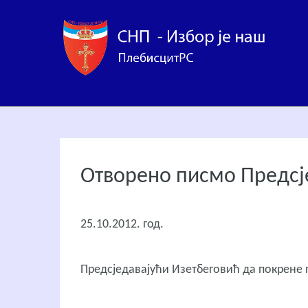
Отворено писмо Предсј
25.10.2012. год.
Предсједавајући Изетбеговић да покрене