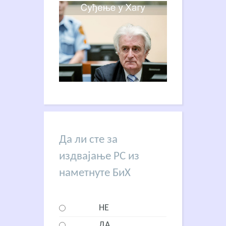
Да ли сте за
издвајање РС из
наметнуте БиХ
НЕ
ДА