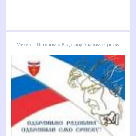
Митинг - Истином о Радовану бранимо Српску