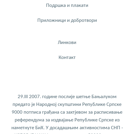
Подршка и плакати
Приложници и добротвори
Линкови
Контакт
29.III 2007. године послије шетње Бањалуком
предато је Народној скупштини Републике Српске
9000 потписа грађана са захтјевом за расписивање
референдума за издвајање Републике Српске из
наметнуте БиХ. У досадашњим активностима СНП -