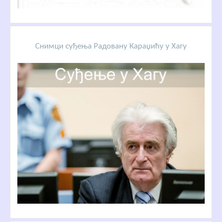
Снимци суђења Радовану Караџићу у Хагу