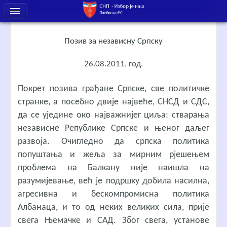
Позив за независну Српску
26.08.2011. год.
Покрет позива грађане Српске, све политичке
странке, а посебно двије највеће, СНСД и СДС,
да се уједине око најважнијег циља: стварања
независне Републике Српске и њеног даљег
развоја. Очигледно да српска политика
попуштања и жеља за мирним рјешењем
проблема на Балкану није наишла на
разумијевање, већ је подршку добила насилна,
агресивна и бескомпромисна политика
Албанаца, и то од неких великих сила, прије
свега Њемачке и САД. Због свега, установе