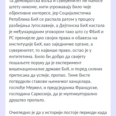
Та демократска воља и суверенитет не наносе
штету никоме, нити угрожавају било чије
објективне интересе, јер Социјалистичка
Република БиХ се распала ратом у процесу
разбијања Југославије, а Дејтонска БиХ настала
је међународним уговором тако што су ФБиХ и
РС пренијеле дио својих права и обавеза на
институције БиХ, као заједничке органе, а
суверенитет, то највише право, остао је у
ентитетима. Било би добро да свијету
пошаљете поруку да је експеримент
вишенационалне државе БиХ, и поред силних
притисака да успије, пропао. Тиме бисте
потврдили ставове њемачког канцелара,
госпође Меркел, и предсједника Француске,
господина Саркозија, да је мултикултурално
друштво пропало.
Очигледно је да у историји постоје периоди када