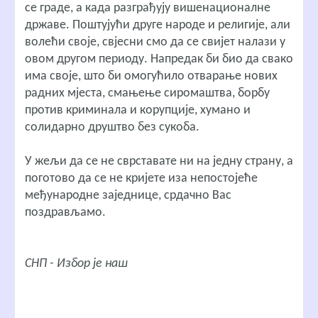
се граде, а када разграђују вишенационалне
државе. Поштујући друге народе и религије, али
волећи своје, свјесни смо да се свијет налази у
овом другом периоду. Напредак би био да свако
има своје, што би омогућило отварање нових
радних мјеста, смањење сиромаштва, борбу
против криминала и корупције, хумано и
солидарно друштво без сукоба.
У жељи да се не сврставате ни на једну страну, а
поготово да се не кријете иза непостојеће
међународне заједнице, срдачно Вас
поздрављамо.
СНП - Избор је наш