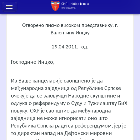
Отворено писмо високом представнику, г.
Валентину Инцку
29.04.2011. год.
Господине Инцко,
Из Ваше канцеларије саопштено је да
међународна заједница од Републике Српске
очекује да се закључци Народне скупштине и
одлука о референдуму о Суду и Тужилаштву БиХ
повуку. ОХР је саопштио да међународна
заједница не може игнорисати оно што
Република Српска ради са референдумом, јер је
то директан напад на Дејтонски мировни