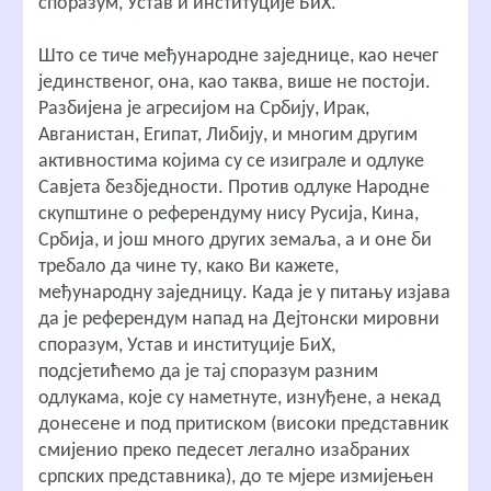
споразум, Устав и институције БиХ.
Што се тиче међународне заједнице, као нечег
јединственог, она, као таква, више не постоји.
Разбијена је агресијом на Србију, Ирак,
Авганистан, Египат, Либију, и многим другим
активностима којима су се изиграле и одлуке
Савјета безбједности. Против одлуке Народне
скупштине о референдуму нису Русија, Кина,
Србија, и још много других земаља, а и оне би
требало да чине ту, како Ви кажете,
међународну заједницу. Када је у питању изјава
да је референдум напад на Дејтонски мировни
споразум, Устав и институције БиХ,
подсјетићемо да је тај споразум разним
одлукама, које су наметнуте, изнуђене, а некад
донесене и под притиском (високи представник
смијенио преко педесет легално изабраних
српских представника), до те мјере измијењен