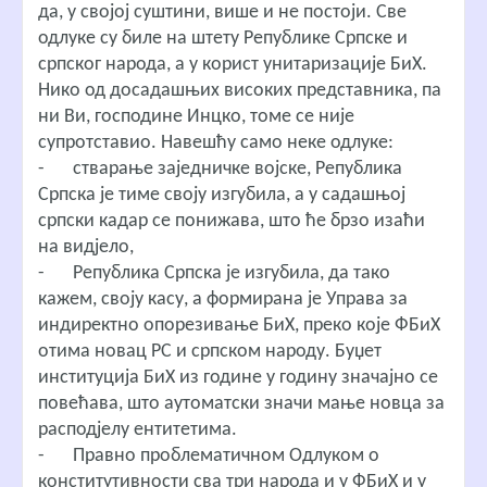
да, у својој суштини, више и не постоји. Све
одлуке су биле на штету Републике Српске и
српског народа, а у корист унитаризације БиХ.
Нико од досадашњих високих представника, па
ни Ви, господине Инцко, томе се није
супротставио. Навешћу само неке одлуке:
-
стварање заједничке војске, Република
Српска је тиме своју изгубила, а у садашњој
српски кадар се понижава, што ће брзо изаћи
на видјело,
-
Република Српска је изгубила, да тако
кажем, своју касу, а формирана је Управа за
индиректно опорезивање БиХ, преко које ФБиХ
отима новац РС и српском народу. Буџет
институција БиХ из године у годину значајно се
повећава, што аутоматски значи мање новца за
расподјелу ентитетима.
-
Правно проблематичном Одлуком о
конститутивности сва три народа и у ФБиХ и у