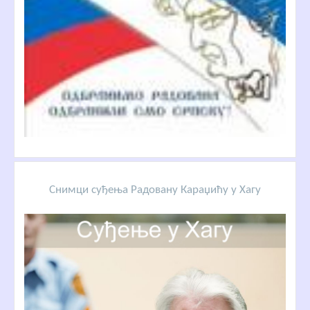
Снимци суђења Радовану Караџићу у Хагу