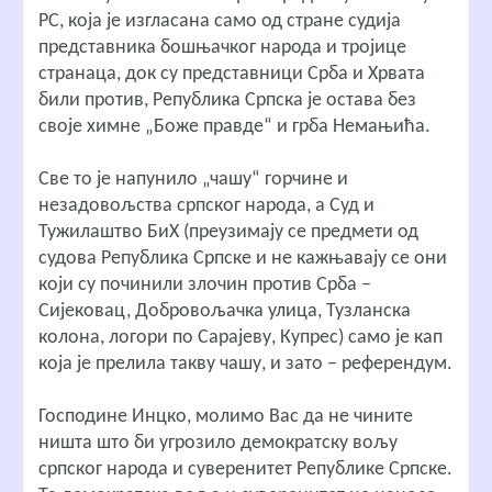
РС, која је изгласана само од стране судија
представника бошњачког народа и тројице
странаца, док су представници Срба и Хрвата
били против, Република Српска је остава без
своје химне „Боже правде“ и грба Немањића.
Све то је напунило „чашу“ горчине и
незадовољства српског народа, а Суд и
Тужилаштво БиХ (преузимају се предмети од
судова Република Српске и не кажњавају се они
који су починили злочин против Срба –
Сијековац, Добровољачка улица, Тузланска
колона, логори по Сарајеву, Купрес) само је кап
која је прелила такву чашу, и зато – референдум.
Господине Инцко, молимо Вас да не чините
ништа што би угрозило демократску вољу
српског народа и суверенитет Републике Српске.