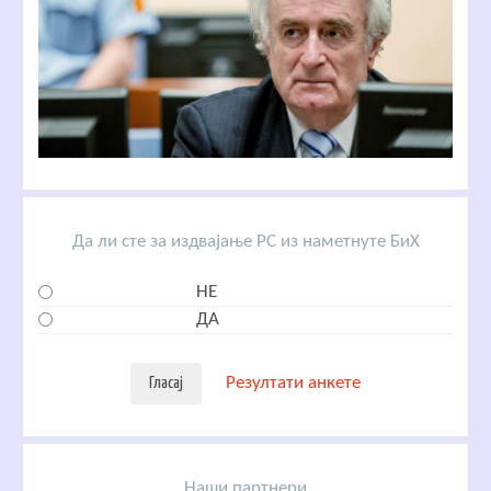
Да ли сте за издвајање РС из наметнуте БиХ
НЕ
ДА
Резултати анкете
Наши партнери