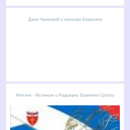
Дане Чанковић у емисији Буквално
Митинг - Истином о Радовану бранимо Српску