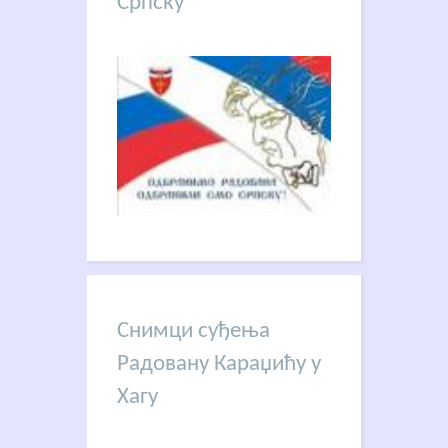
Српску
Снимци суђења
Радовану Караџићу у
Хагу