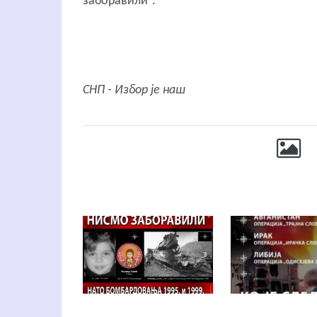
заборавили“.
СНП - Избор је наш
Ф