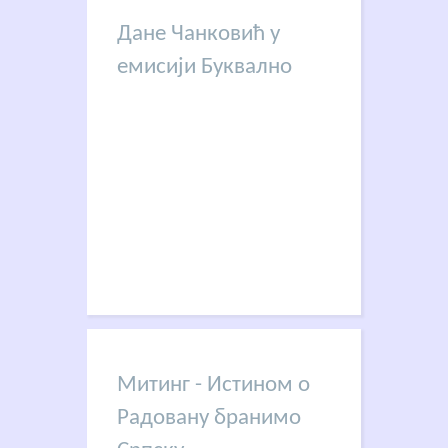
Дане Чанковић у
емисији Буквално
Митинг - Истином о
Радовану бранимо