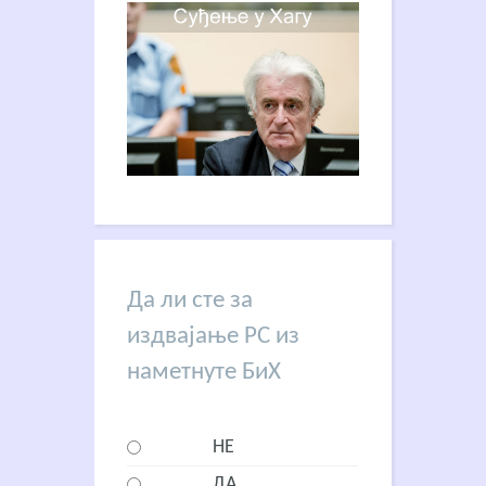
Да ли сте за
издвајање РС из
наметнуте БиХ
НЕ
ДА