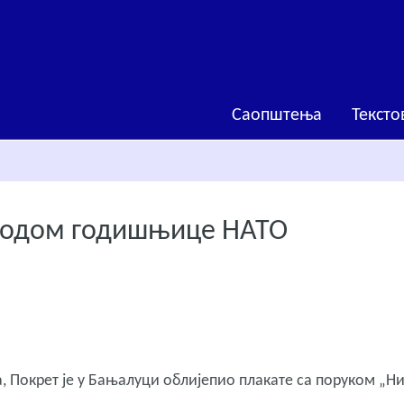
Саопштења
Тексто
оводом годишњице НАТО
окрет је у Бањалуци облијепио плакате са поруком „Н