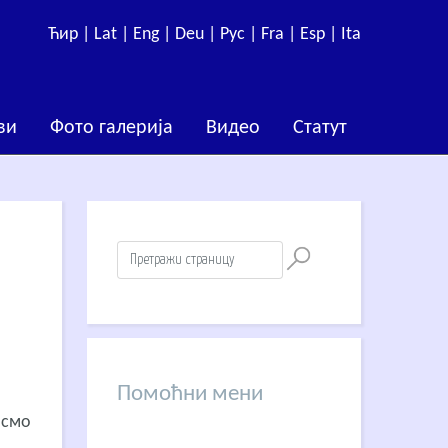
Ћир |
Lat |
Eng |
Deu |
Рус |
Fra |
Esp |
Ita
ви
Фото галерија
Видео
Статут
Помоћни мени
исмо