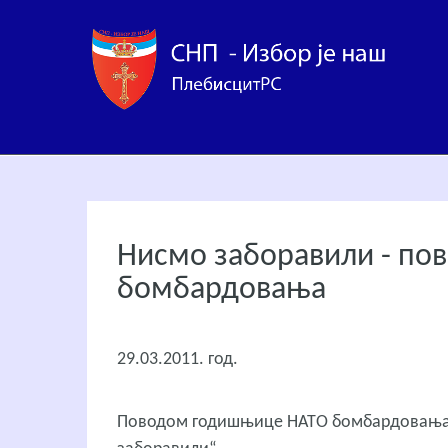
Нисмо заборавили - п
бомбардовања
29.03.2011. год.
Поводом годишњице НАТО бомбардовања, П