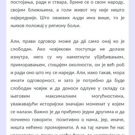
постојања, ради и ствара, брине се о свом народу,
својим ближњима, а голи живот му није нешто
највредније. Што оваквих људи има више, то је
њихов положај у региону бољи.
Али, прави одговор може да дâ само онај ко је
слободан. Ако човјекови поступци не долазе
изнутра, него су му наметнути убјеђивањем,
приморавањем, стицајем околности, он је већ роб
и ради оно што му се нареди. Али, иако такав, мора
имати одговорност, и зато је потребно да буде
слободан човјек и да доноси одлуке у складу са
његовим максималним могућностима,
уважавајући историјски значајан моменат у којем
се налази. Важно је да приђемо једни другима и да
почнемо говорити позитивно о нама, јер, иначе,
ништа нећемо промијенити. А на тај начин ће нас