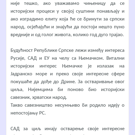
није тешко, ако уважавамо чињеницу да се
историјски процеси у својој суштини понављају и
ако изградимо елиту која ће се бринути за српски
народ, осјећајући и знајући да постоји нешто пуно
вредније и од голог живота, колико год дуго трајао.
Будућност Републике Српске лежи између интереса
Русије, САД и ЕУ на челу са Њемачком. Витални
историјски интерес Њемачке је излазак на
Јадранско море и преко своје интересне сфере
покушаће да дође до Дрине. За остваривање овог
циља, Нијемцима би поново био историјски
савезник, хрватски народ.
Такво савезништво несумњиво би родило идеју о
непостојању РС.
САД за циљ имају остварење своје интересне