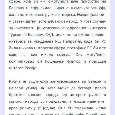
сфере, која би им омогућила јаче присуство на
Балкану и спријечила ширење њемачког утицаја,
као и потискивање руског интереса. Њихов фаворит
у савезништву јесте албански народ. У том случају
за очекивати је утискивање одређеног интереса
Турске на Балкану. САД, ипак, не би имале великог
интереса за укидањем РС. Напротив, када би РС
била њихова интересна сфера, постојање РС би и те
како за њих имало смисла. Ову могућност
компликовао би бошњачки фактор и пресудан
интерес Русије.
Русија је суштински заинтересована за Балкан и
највећи утицај на њега може да оствари преко
братског српског народа, јер интереси руског и
српског народа су подударни, а њихов идентитет
кроз религију је једнак. Она би подржала жељу
српског народа у вези са будућношћу Републике