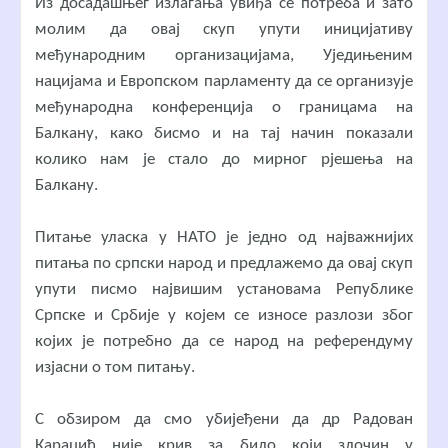
Из досадашњег излагања увиђа се потреба и зато
молим да овај скуп упути иницијативу
међународним организацијама, Уједињеним
нацијама и Европском парламенту да се организује
међународна конференција о границама на
Балкану, како бисмо и на тај начин показали
колико нам је стало до мирног рјешења на
Балкану.
Питање уласка у НАТО је једно од најважнијих
питања по српски народ и предлажемо да овај скуп
упути писмо највишим установама Републике
Српске и Србије у којем се износе разлози због
којих је потребно да се народ на референдуму
изјасни о том питању.
С обзиром да смо убијеђени да др Радован
Караџић није крив за било који злочин у