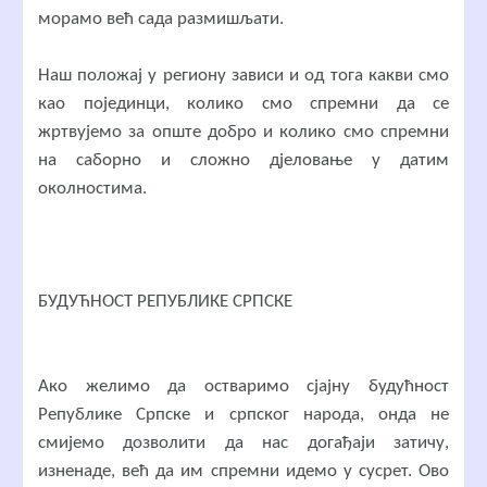
морамо већ сада размишљати.
Наш положај у региону зависи и од тога какви смо
као појединци, колико смо спремни да се
жртвујемо за опште добро и колико смо спремни
на саборно и сложно дјеловање у датим
околностима.
БУДУЋНОСТ РЕПУБЛИКЕ СРПСКЕ
Ако желимо да остваримо сјајну будућност
Републике Српске и српског народа, онда не
смијемо дозволити да нас догађаји затичу,
изненаде, већ да им спремни идемо у сусрет. Ово