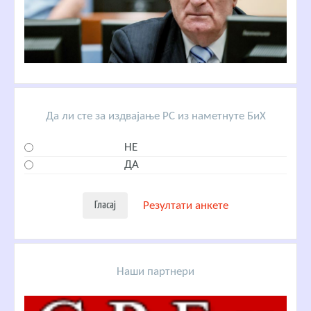
Да ли сте за издвајање РС из наметнуте БиХ
НЕ
ДА
Резултати анкете
Наши партнери