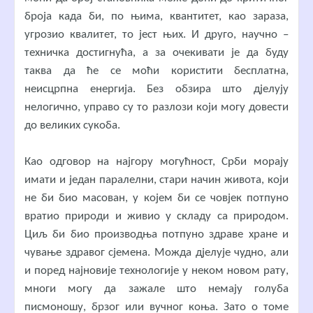
броја када би, по њима, квантитет, као зараза,
угрозио квалитет, то јест њих. И друго, научно –
техничка достигнућа, а за очекивати је да буду
таква да ће се моћи користити бесплатна,
неисцрпна енергија. Без обзира што дјелују
нелогично, управо су то разлози који могу довести
до великих сукоба.
Као одговор на најгору могућност, Срби морају
имати и један паралелни, стари начин живота, који
не би био масован, у којем би се човјек потпуно
вратио природи и живио у складу са природом.
Циљ би био производња потпуно здраве хране и
чување здравог сјемена. Можда дјелује чудно, али
и поред најновије технологије у неком новом рату,
многи могу да зажале што немају голуба
писмоношу, брзог или вучног коња. Зато о томе