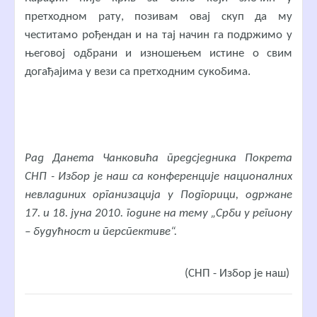
претходном рату, позивам овај скуп да му
честитамо рођендан и на тај начин га подржимо у
његовој одбрани и изношењем истине о свим
догађајима у вези са претходним сукобима.
Рад Данета Чанковића предсједника Покрета
СНП - Избор је наш са конференције националних
невладиних организација у Подгорици, одржане
17. и 18. јуна 2010. године на тему „Срби у региону
– будућност и перспективе“.
(СНП - Избор је наш)