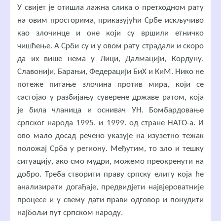
У свијет је отишла лажна слика о претходном рату
на овим просторима, приказујући Србе искључиво
као злочинце и оне који су вршили етничко
чишћење. А Срби су и у овом рату страдали и скоро
да их више нема у Лици, Далмацији, Кордуну,
Славонији, Барањи, Федерацији БиХ и КиМ. Нико не
потеже питање злочина против мира, који се
састојао у разбијању суверене државе ратом, која
је била чланица и оснивач УН. Бомбардовање
српског народа 1995. и 1999. од стране НАТО-а. И
ово мало досад речено указује на изузетно тежак
положај Срба у региону. Међутим, то зло и тешку
ситуацију, ако смо мудри, можемо преокренути на
добро. Треба створити праву српску елиту која ће
анализирати догађаје, предвидјети највјероватније
процесе и у свему дати прави одговор и понудити
најбољи пут српском народу.