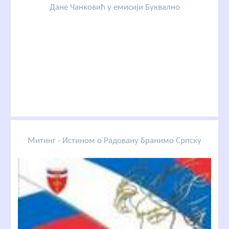
Дане Чанковић у емисији Буквално
Митинг - Истином о Радовану бранимо Српску