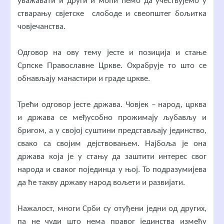
уважавати и други и моћи ћемо да учествујемо у
стварању свјетске слободе и свеопштег бољитка
човјечанства.
Одговор на ову тему јесте и позиција и стање
Српске Православне Цркве. Охрабрује то што се
обнављају манастири и граде цркве.
Трећи одговор јесте држава. Човјек – народ, црква
и држава се међусобно прожимају љубављу и
бригом, а у својој суштини представљају јединство,
свако са својим дејствовањем. Најбоља је она
држава која је у стању да заштити интерес свог
народа и сваког појединца у њој. То подразумијева
да ће такву државу народ вољети и развијати.
Нажалост, многи Срби су отуђени једни од других,
па не чуди што нема правог јединства између