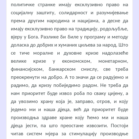
политичке странке имају ексклузивно право на
социјалну заштиту, солидарност и разумијевање
према другим народима и нацијама, а десне да
имају ексклузивно право на традицију, родољубље,
вјеру у Бога. Разлике би биле у програму и методу
доласка до добрих и хуманих циљева за народ. Што
се тиче моралне и духовне кризе надолазеће
велике кризе у економском, монетарном,
финансијском, банкарском смислу, све треба
преокренути на добро. А то значи да се радујемо и
радимо, да кризу побиједимо радом. Не треба да
нам приоритет буде извоз роба по сваку цијену, а
да увозимо храну која је, заправо, отров, и коју
једемо ми и наша дјеца, већ да приоритет буде
производња здраве хране коју ћемо ми и наша
дјеца јести, па што преостане извозити. Постоји
читав систем мјера за стимулацију производње