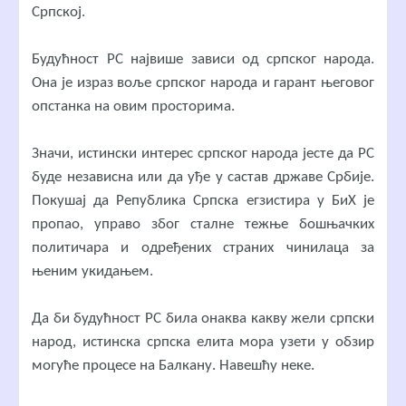
Српској.
Будућност РС највише зависи од српског народа.
Она је израз воље српског народа и гарант његовог
опстанка на овим просторима.
Значи, истински интерес српског народа јесте да РС
буде независна или да уђе у састав државе Србије.
Покушај да Република Српска егзистира у БиХ је
пропао, управо због сталне тежње бошњачких
политичара и одређених страних чинилаца за
њеним укидањем.
Да би будућност РС била онаква какву жели српски
народ, истинска српска елита мора узети у обзир
могуће процесе на Балкану. Навешћу неке.