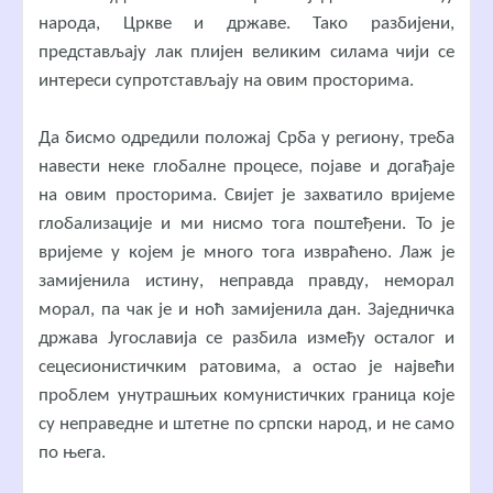
народа, Цркве и државе. Тако разбијени,
представљају лак плијен великим силама чији се
интереси супротстављају на овим просторима.
Да бисмо одредили положај Срба у региону, треба
навести неке глобалне процесе, појаве и догађаје
на овим просторима. Свијет је захватило вријеме
глобализације и ми нисмо тога поштеђени. То је
вријеме у којем је много тога извраћено. Лаж је
замијенила истину, неправда правду, неморал
морал, па чак је и ноћ замијенила дан. Заједничка
држава Југославија се разбила између осталог и
сецесионистичким ратовима, а остао је највећи
проблем унутрашњих комунистичких граница које
су неправедне и штетне по српски народ, и не само
по њега.