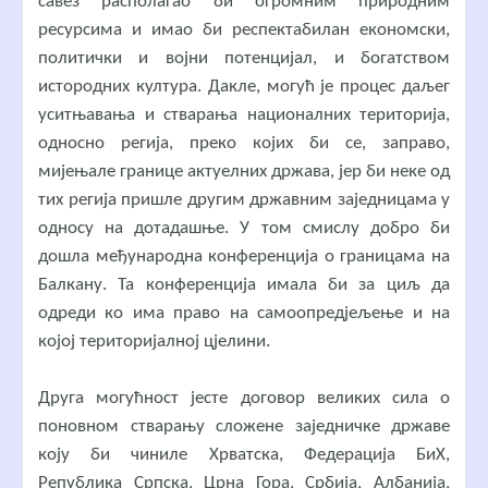
савез располагао би огромним природним
ресурсима и имао би респектабилан економски,
политички и војни потенцијал, и богатством
истородних култура. Дакле, могућ је процес даљег
уситњавања и стварања националних територија,
односно регија, преко којих би се, заправо,
мијењале границе актуелних држава, јер би неке од
тих регија пришле другим државним заједницама у
односу на дотадашње. У том смислу добро би
дошла међународна конференција о границама на
Балкану. Та конференција имала би за циљ да
одреди ко има право на самоопредјељење и на
којој територијалној цјелини.
Друга могућност јесте договор великих сила о
поновном стварању сложене заједничке државе
коју би чиниле Хрватска, Федерација БиХ,
Република Српска, Црна Гора, Србија, Албанија,