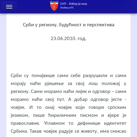
Срби у региону, будућност и перспектива
23.06.2010. год.
Срби су понајвише сами себе разрушили и сами
морају наћи рјешење за свој лош положај у
региону. Сами морамо наћи лијек и одговор – сами
морамо наћи свој пут. А добар одговор јесте -
човјек. И то онај човјек који говори српским
језиком, пише ћириличним писмом и вјере је
православне. Углавном то дефинише идентитет
Србина. Такав човјек радује се животу, има смисао