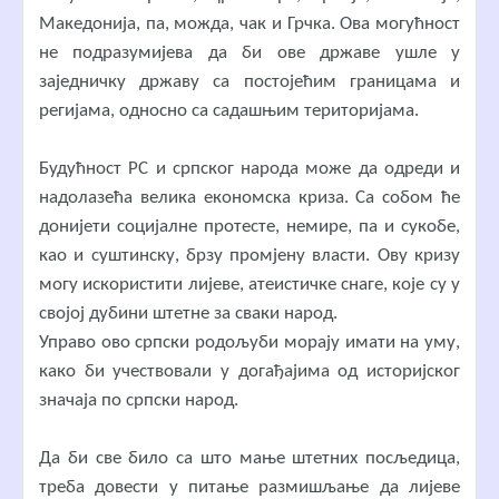
Македонија, па, можда, чак и Грчка. Ова могућност
не подразумијева да би ове државе ушле у
заједничку државу са постојећим границама и
регијама, односно са садашњим територијама.
Будућност РС и српског народа може да одреди и
надолазећа велика економска криза. Са собом ће
донијети социјалне протесте, немире, па и сукобе,
као и суштинску, брзу промјену власти. Ову кризу
могу искористити лијеве, атеистичке снаге, које су у
својој дубини штетне за сваки народ.
Управо ово српски родољуби морају имати на уму,
како би учествовали у догађајима од историјског
значаја по српски народ.
Да би све било са што мање штетних посљедица,
треба довести у питање размишљање да лијеве