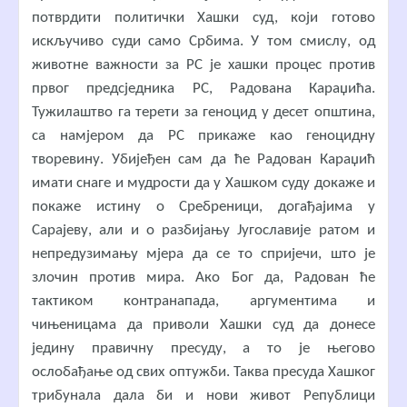
потврдити политички Хашки суд, који готово
искључиво суди само Србима. У том смислу, од
животне важности за РС је хашки процес против
првог предсједника РС, Радована Караџића.
Тужилаштво га терети за геноцид у десет општина,
са намјером да РС прикаже као геноцидну
творевину. Убијеђен сам да ће Радован Караџић
имати снаге и мудрости да у Хашком суду докаже и
покаже истину о Сребреници, догађајима у
Сарајеву, али и о разбијању Југославије ратом и
непредузимању мјера да се то спријечи, што је
злочин против мира. Ако Бог да, Радован ће
тактиком контранапада, аргументима и
чињеницама да приволи Хашки суд да донесе
једину правичну пресуду, а то је његово
ослобађање од свих оптужби. Таква пресуда Хашког
трибунала дала би и нови живот Републици