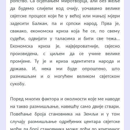
ропство. Са осјећањем миротворца, али без жеље
да будемо слијепи код очију, уочавамо велике
свјетске процесе који ће у већој или мањој мјери
задесити Балкан, па и српски народ. Прва је,
свакако, економска криза која ће се, по свему
судећи, одвијати у таласима и бити све тежа…
Економска криза је, највјероватније, свјесно
произведена, с циљем да се учине велике
промјене. Ту је и криза идентитета народа и
држава. И, нека ми буде опроштено, што
размишљам и о могућем великом свјетском
сукобу.
Поред многих фактора и околности које ме наводе
на такво размишљање, навешћу само двије ствари.
Повећање броја становника на Земљи и у том
случају размишљање одређених центара свјетске
моћи да број становника може доћи до критичног