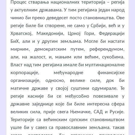
Процес стварања националних територија – регија
у актуелним државама. У тим регијама један народ
чинио би преко деведесет посто становништва. Ове
регије биле би створене, не само у Србији, већ и у
Хрватској, Македонији, Црној Гори, Федерацији
БиХ, али и у другим земљама. Могле би настати
мирним, демократским путем, референдумом,
али, на жалост, и, мањим или већим, сукобима.
Власт над тим регијама имале би мултинационалне
корпорације, међународне финансијске
организације, односно, велике силе, док би
матичне државе у својој суштини одумирале. Те
регије касније би се међусобно повезивале у
државне заједнице које би биле интересна сфера
великих сила, прије свега Њемачке, САД и Русије.
Територије са већинским српским становништвом
ушле би у савез са православним земљама. такав