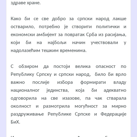
здраве хране.
Како би се све добро за српски народ лакше
остварило, потребно је створити политички и
економски амбијент за повратак Срба из расијања,
који би на најбољи начин учествовали у
надолазећим тешким временима.
С обзиром да постоји велика опасност по
Републику Српску и српски народ, било би врло
важно послије избора формирати владу
националног јединства, која би адекватно
одговорила на све изазове, па чак стварала
околност и размотрила могућност за мирно
раздруживање Републике Српске и Федерације
БиХ.