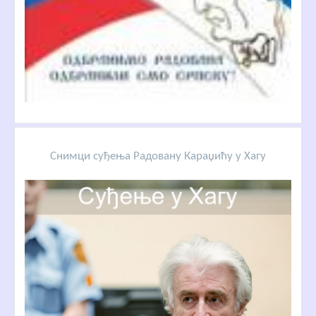
Снимци суђења Радовану Караџићу у Хагу