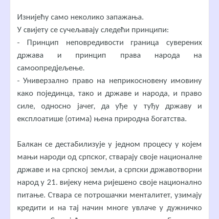
Изнијећу само неколико запажања.
У свијету се сучељавају следећи принципи:
- Принцип неповредивости граница суверених
држава и принцип права народа на
самоопредјељење.
- Универзално право на неприкосновену имовину
како појединца, тако и државе и народа, и право
силе, односно јачег, да уђе у туђу државу и
експлоатише (отима) њена природна богатства.
Балкан се дестабилизује у једном процесу у којем
мањи народи од српског, стварају своје националне
државе и на српској земљи, а српски државотворни
народ у 21. вијеку нема ријешено своје национално
питање. Ствара се потрошачки менталитет, узимају
кредити и на тај начин многе увлаче у дужничко