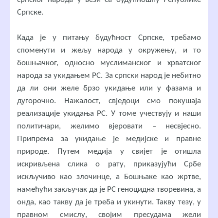
Српске.
Када је у питању будућност Српске, требамо
споменути и жељу народа у окружењу, и то
бошњачког, односно муслиманског и хрватског
народа за укидањем РС. За српски народ је небитно
да ли они желе брзо укидање или у фазама и
дугорочно. Нажалост, свједоци смо покушаја
реализације укидања РС. У томе учествују и наши
политичари, желимо вјеровати – несвјесно.
Припрема за укидање је медијске и правне
природе. Путем медија у свијет је отишла
искривљена слика о рату, приказујући Србе
искључиво као злочинце, а Бошњаке као жртве,
намећући закључак да је РС геноцидна творевина, а
онда, као такву да је треба и укинути. Такву тезу, у
правном смислу, својим пресудама жели