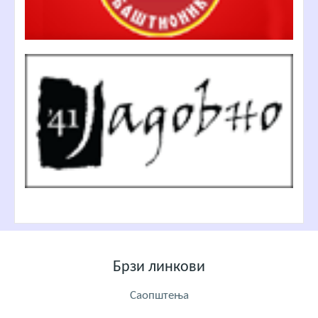
Брзи линкови
Саопштења