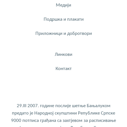
Медији
Подршка и плакати
Приложници и добротвори
Линкови
Контакт
29.III 2007. године послије шетње Бањалуком
предато је Народној скупштини Републике Српске
9000 потписа грађана са захтјевом за расписивање