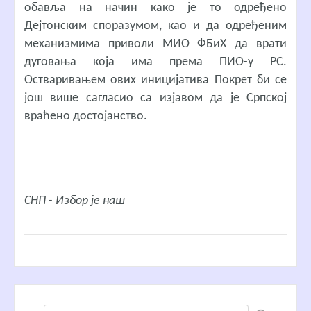
обавља на начин како је то одређено
Дејтонским споразумом, као и да одређеним
механизмима приволи МИО ФБиХ да врати
дуговања која има према ПИО-у РС.
Остваривањем ових иницијатива Покрет би се
још више сагласио са изјавом да је Српској
враћено достојанство.
СНП - Избор је наш