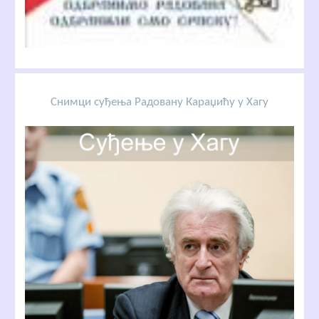
Снимци суђења Радовану Караџићу у Хагу