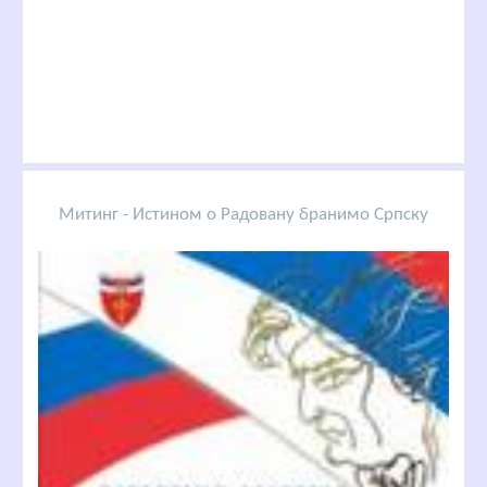
Митинг - Истином о Радовану бранимо Српску