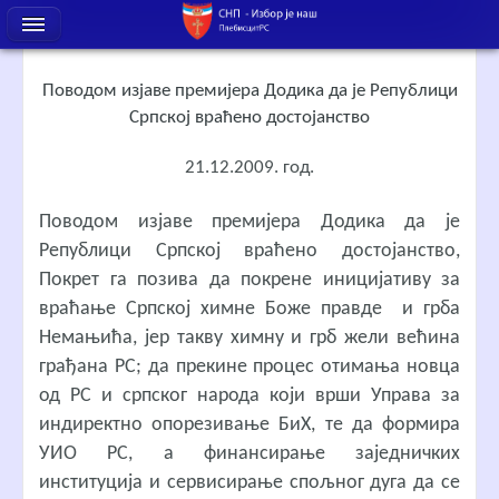
Поводом изјаве премијера Додика да је Републици
Српској враћено достојанство
21.12.2009. год.
Поводом изјаве премијера Додика да је
Републици Српској враћено достојанство,
Покрет га позива да покрене иницијативу за
враћање Српској химне Боже правде и грба
Немањића, јер такву химну и грб жели већина
грађана РС; да прекине процес отимања новца
од РС и српског народа који врши Управа за
индиректно опорезивање БиХ, те да формира
УИО РС, а финансирање заједничких
институција и сервисирање спољног дуга да се