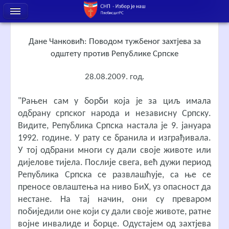
Дане Чанковић: Поводом тужбеног захтјева за
одштету против Републике Српске
28.08.2009. год.
"Рањен сам у борби која је за циљ имала
одбрану српског народа и независну Српску.
Видите, Република Српска настала је 9. јануара
1992. године. У рату се бранила и изграђивала.
У тој одбрани многи су дали своје животе или
дијелове тијела. Послије свега, већ дужи период
Република Српска се развлашћује, са ње се
преносе овлаштења на ниво БиХ, уз опасност да
нестане. На тај начин, они су преваром
побиједили оне који су дали своје животе, ратне
војне инвалиде и борце. Одустајем од захтјева