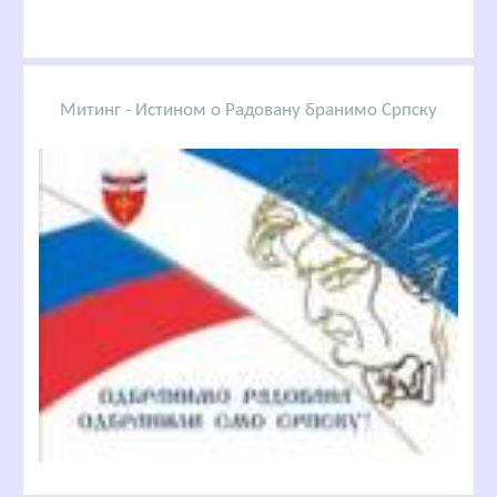
Митинг - Истином о Радовану бранимо Српску