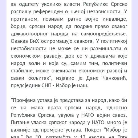
за одштету уколико власти Републике Српске
распишу референдум о њеној независности. У
противном, позивам ратне војне инвалиде,
борце, српски народ да подрже право сваког
државотворног народа на самоопредјељење.
Оваква БиХ осиромашује свакога. У политичкој
нестабилности не може се ни размишљати о
економском развоју, док се у државама које
народ воли и које су, самим тим, политички
стабилне, може очекивати економски развој и
сваки бољитак", изјавио је Дане Чанковић,
предсједник СНП - Избор је наш.
"Промјена устава је представа за народ, како би
се на мала врата српски народ, односно
Република Српска, увукла у НАТО војни савез.
Питање уласка српског народа у НАТО много је
важније од промјене устава. Покрет "Избор је
наш" ће 10. септембра у 12 часова на Тргу