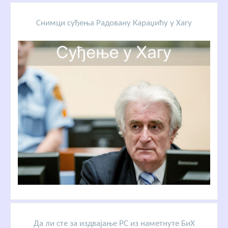
Снимци суђења Радовану Караџићу у Хагу
Да ли сте за издвајање РС из наметнуте БиХ