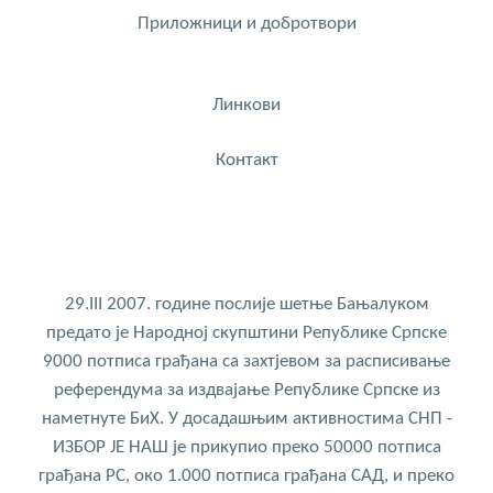
Приложници и добротвори
Линкови
Контакт
29.III 2007. године послије шетње Бањалуком
предато је Народној скупштини Републике Српске
9000 потписа грађана са захтјевом за расписивање
референдума за издвајање Републике Српске из
наметнуте БиХ. У досадашњим активностима СНП -
ИЗБОР ЈЕ НАШ је прикупио преко 50000 потписа
грађана РС, око 1.000 потписа грађана САД, и преко