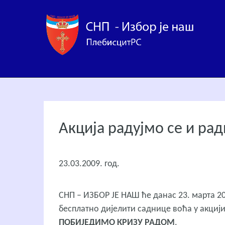
Акција радујмо се и ра
23.03.2009. год.
СНП – ИЗБОР ЈЕ НАШ ће данас 23. марта 20
бесплатно дијелити саднице воћа у акциј
ПОБИЈЕДИМО КРИЗУ РАДОМ
.