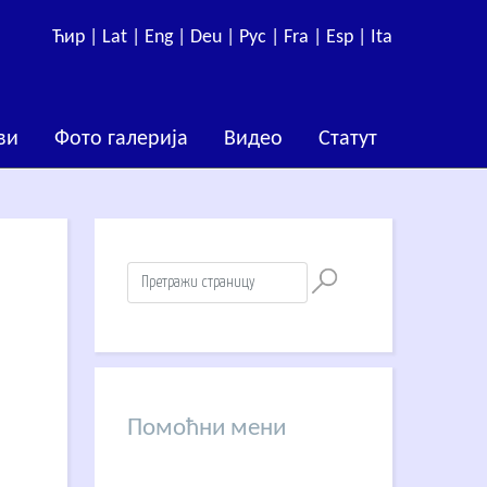
Ћир |
Lat |
Eng |
Deu |
Рус |
Fra |
Esp |
Ita
ви
Фото галерија
Видео
Статут
Помоћни мени