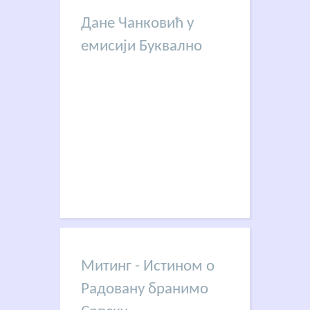
Дане Чанковић у
емисији Буквално
Митинг - Истином о
Радовану бранимо