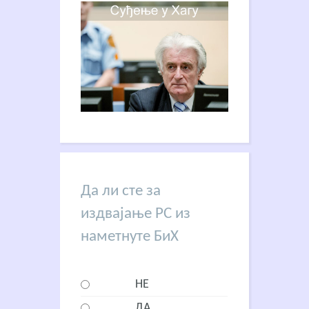
Да ли сте за
издвајање РС из
наметнуте БиХ
НЕ
ДА