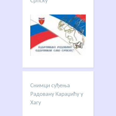
Српску
Снимци суђења
Радовану Караџићу у
Хагу