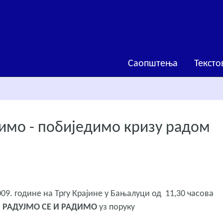
Саопштења
Тексто
димо - побиједимо кризу радом
09. године на Тргу Крајине у Бањалуци од 11,30 часова
и
РАДУЈМО СЕ И РАДИМО
уз поруку