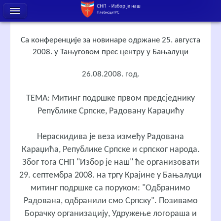
Са конференције за новинаре одржане 25. августа
2008. у Тањуговом прес центру у Бањалуци
26.08.2008. год.
ТЕМА: Митинг подршке првом предсједнику
Републике Српске, Радовану Караџићу
Нераскидива је веза између Радована
Караџића, Републике Српске и српског народа.
Због тога СНП "Избор је наш" ће организовати
29. септембра 2008. на тргу Крајине у Бањалуци
митинг подршке са поруком: "Одбранимо
Радована, одбранили смо Српску". Позивамо
Борачку организацију, Удружење логораша и