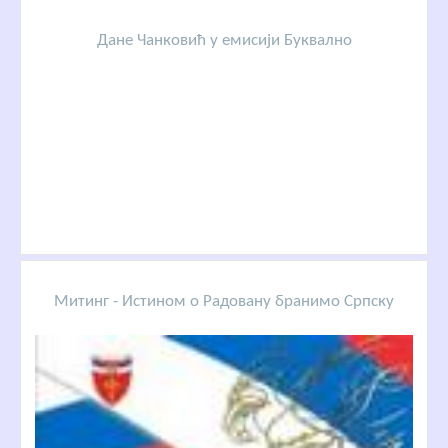
Дане Чанковић у емисији Буквално
Митинг - Истином о Радовану бранимо Српску