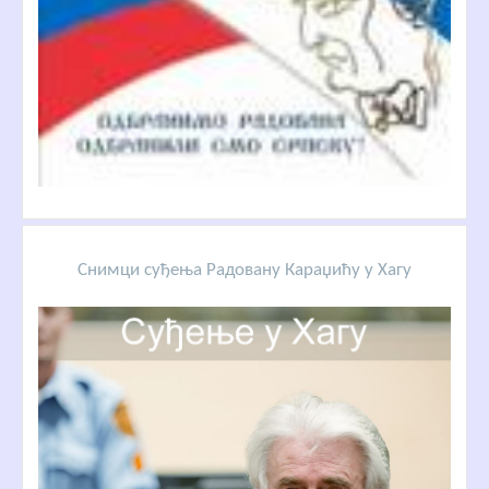
Снимци суђења Радовану Караџићу у Хагу