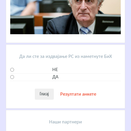
Да ли сте за издвајање РС из наметнуте БиХ
НЕ
ДА
Резултати анкете
Наши партнери