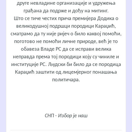
друге невладине организације и удружења
грађана да подрже и дођу на митинг.
Што се тиче честих прича премијера Додика о
великодушној подршци породици Караџић,
сматрамо да ту није ријеч о било каквој помоћи,
поготово не помоћи личне природе, већ је то
обавеза Владе РС да се исправи велика
неправда према тој породици коју су чиниле и
институције РС. Људски би било да се породица
Караџић заштити од лицемјерног понашања
политичара.
СНП - Избор је наш