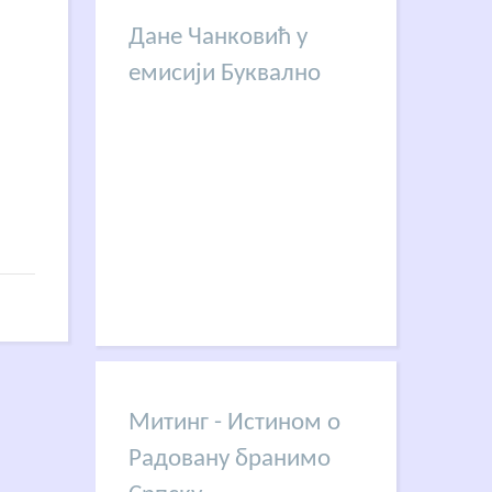
Дане Чанковић у
емисији Буквално
Митинг - Истином о
Радовану бранимо