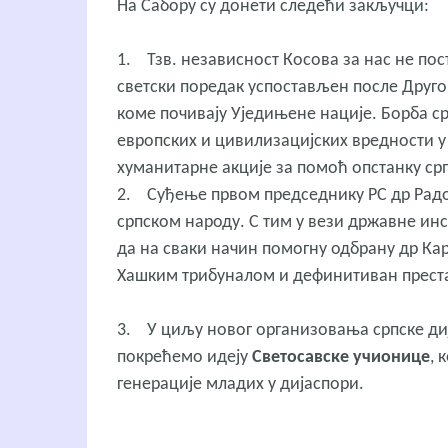
На Сабору су донети следећи закључци:
1. Тзв. независност Косова за нас не по
светски поредак успостављен после Другог
коме почивају Уједињене нације. Борба с
европских и цивилизацијских вредности у 
хуманитарне акције за помоћ опстанку срп
2. Суђење првом председнику РС др Радо
српском народу. С тим у вези државне инс
да на сваки начин помогну одбрану др Ка
Хашким трибуналом и дефинитиван преста
3. У циљу новог организовања српске ди
покрећемо идеју
Светосавске учионице
, 
генерације младих у дијаспори.