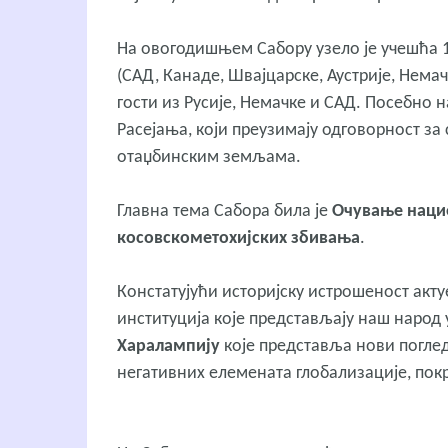
На овогодишњем Сабору узело је учешћа 1
(САД, Канаде, Швајцарске, Аустрије, Немач
гости из Русије, Немачке и САД. Посебно
Расејања, који преузимају одговорност за 
отаџбинским земљама.
Главна тема Сабора била је
Очување нацио
косовскометохијских збивања
.
Констатујући историјску истрошеност акту
институција које представљају наш народ 
Харалампију
које представља нови поглед
негативних елемената глобализације, покре