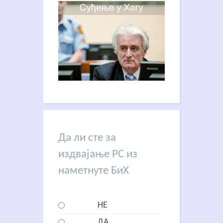
Да ли сте за
издвајање РС из
наметнуте БиХ
НЕ
ДА