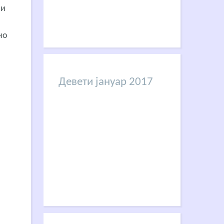
ни
но
Девети јануар 2017