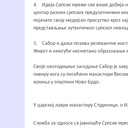
4. Идеја Српске мреже све више добија на
центар разних српских предузетничких ини
појачати своју медијско присуство кроз за
представљање аутентичног српског невла
5. Сабор и даље позива релевантне инст
Живот и омогуће несметано образовање 
Своје овогодишње заседање Сабор је зав
оквиру кога су посећени манастири Висок
кухиња у општини Ново Брдо.
У царској лаври манастиру Студеници, о
Служба за односе са јавношћу Српске мр