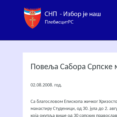
Повеља Сабора Српске 
02.08.2008. год.
Са благословом Епископа жичког Хризостом
манастиру Студеници, од 30. јула до 2. ав
која окупља више од 30 српских правосла