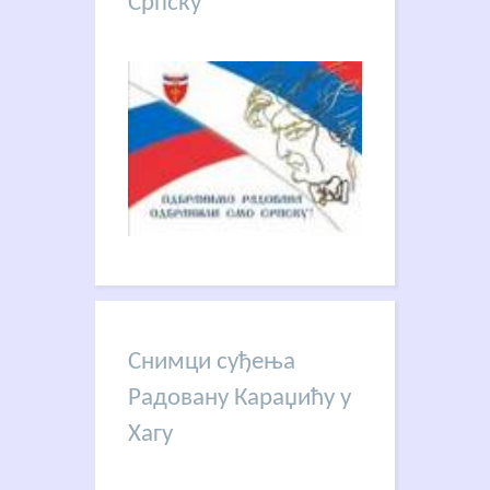
Српску
Снимци суђења
Радовану Караџићу у
Хагу