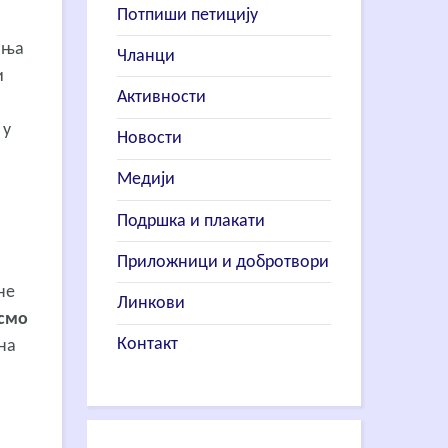
Потпиши петицију
ања
Чланци
и
Активности
 у
Новости
Медији
Подршка и плакати
Приложници и добротвори
не
Линкови
смо
Контакт
на