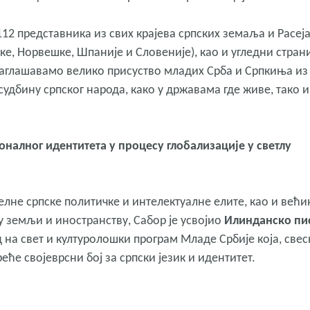
12 представника из свих крајева српских земаља и Расеј
ке, Норвешке, Шпаније и Словеније), као и угледни стран
 наглашавамо велико присуство младих Срба и Српкиња из
судбину српског народа, како у државама где живе, тако и
налног идентитета у процесу глобализације у светлу
елне српске политичке и интелектуалне елите, као и већи
у земљи и иностранству, Сабор је усвојио
Илинданско пи
 на свет и културолошки програм Младе Србије која, свес
ће својеврсни бој за српски језик и идентитет.