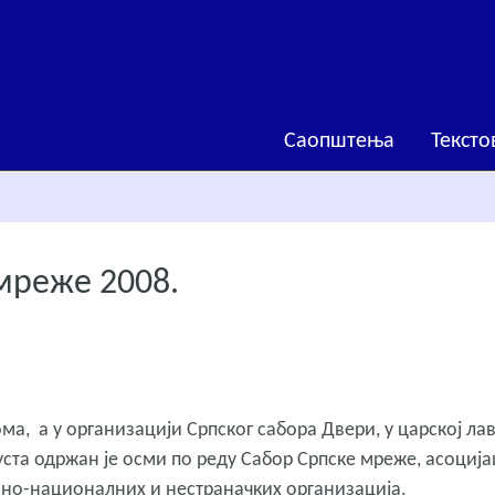
Саопштења
Тексто
мреже 2008.
а, а у организацији Српског сабора Двери, у царској ла
густа одржан је осми по реду Сабор Српске мреже, асоција
вно-националних и нестраначких организација.