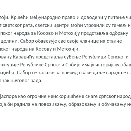
стоји. Кршећи међународно право и доводећи у питање ч
 светског рата, светски центри моћи угрозили су темељ н
рпског народа за Косово и Метохију представља одбрану
целини. Сабор обавезује све своје чланице на сталне
ског народа на Косову и Метохији.
вану Караџићу представља суђење Републици Српској и
титуције Републике Српске и Србије имају историјску оба
раџића. Сабор се залаже за прекид сваке даље сарадње с
нак његовог рада.
јаспоре као огромне неискоришћене снаге српског народ
која би радила на повезивању, образовању и обучавању 