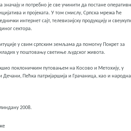
 значају и потребно је све учинити да постане оператив
цијатива и пројеката. У том смислу, Српска мрежа ће
једнички интернет сајт, телевизијску продукцију и свеукуп
диног сектора.
итуције у свим српским земљама да помогну Покрет за
младих у поштовању светиње људског живота.
ршио поклоничким путовањем на Косово и Метохију, у
и Дечани, Пећка патријаршија и Грачаница, као и народна
 Илиндану 2008.
еже