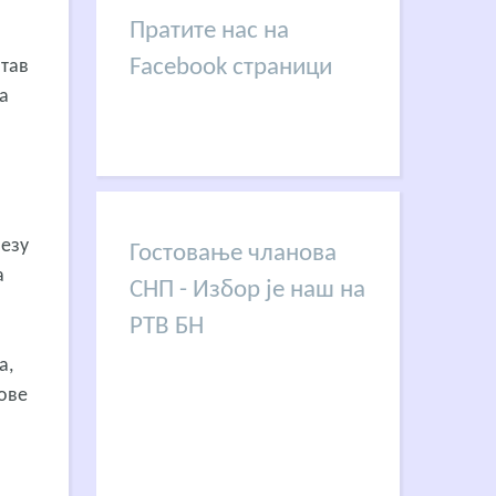
Пратите нас на
Facebook страници
итав
а
везу
Гостовање чланова
а
СНП - Избор је наш на
РТВ БН
а,
нове