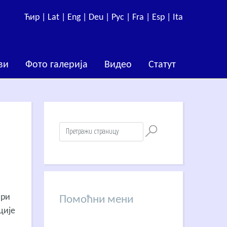
Ћир |
Lat |
Eng |
Deu |
Рус |
Fra |
Esp |
Ita
ви
Фото галерија
Видео
Статут
ври
Помоћни мени
ције