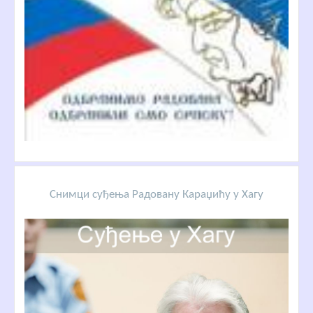
Снимци суђења Радовану Караџићу у Хагу