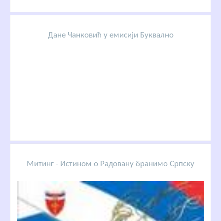
Дане Чанковић у емисији Буквално
Митинг - Истином о Радовану бранимо Српску