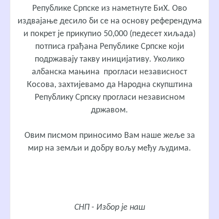
Републике Српске из наметнуте БиХ. Ово
издвајање десило би се на основу референдума
и покрет је прикупио 50,000 (педесет хиљада)
потписа грађана Републике Српске који
подржавају такву иницијативу. Уколико
албанска мањина прогласи независност
Косова, захтијевамо да Народна скупштина
Републику Српску прогласи независном
државом.
Овим писмом приносимо Вам наше жеље за
мир на земљи и добру вољу међу људима.
СНП - Избор је наш