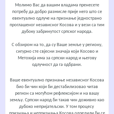
Молимо Вас да вашим владама пренесете
потребу да добро размисле прије него што се
евентуално одлуче на признање једнострано
проглашеног независног Косова и у вези са тим
дубоку забринутост српског народа.
С обзиром на то, да су Ваше земље у региону,
сигурно сте свјесни значаја који Косово и
Метохија има за српски народ и његову
одлучност да га одбрани.
Ваше евентуално признање независног Косова
био би чин који би дестабилизовао читав
регион са могућом рефлексијом и на вашу
земљу. Српски народ би такав чин доживио као
дубоко непријатељски. У том процесу
признања и непризнања Косова одредили би се