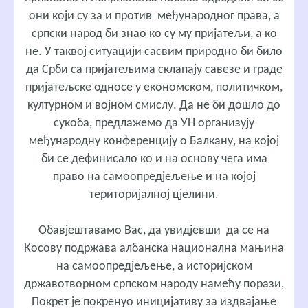
они који су за и против међународног права, а
српски народ би знао ко су му пријатељи, а ко
не. У таквој ситуацији сасвим природно би било
да Срби са пријатељима склапају савезе и граде
пријатељске односе у економском, политичком,
културном и војном смислу. Да не би дошло до
сукоба, предлажемо да УН организују
међународну конференцију о Балкану, на којој
би се дефинисало ко и на основу чега има
право на самоопредјељење и на којој
територијалној цјелини.
Обавјештавамо Вас, да увидјевши да се на
Косову подржава албанска национална мањина
на самоопредјељење, а историјском
државотворном српском народу намећу порази,
Покрет је покренуо иницијативу за издвајање