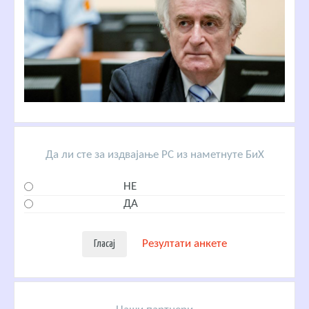
Да ли сте за издвајање РС из наметнуте БиХ
НЕ
ДА
Резултати анкете