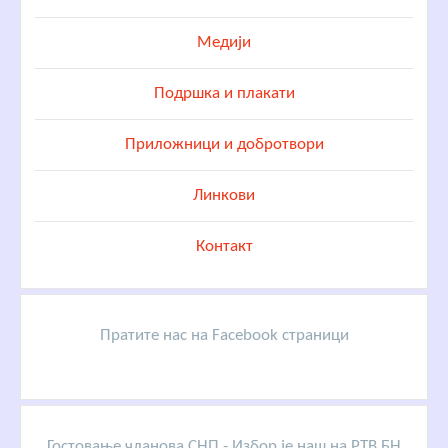
Медији
Подршка и плакати
Приложници и добротвори
Линкови
Контакт
Пратите нас на Facebook страници
Гостовање чланова СНП - Избор је наш на РТВ БН