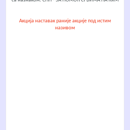
са назнаком: СНП - ЗА ПОМОЋ СРБИМА НА КиМ
Акција наставак раније акције под истим
називом