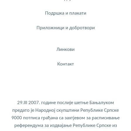
Подршка и плакати
Приложници и добротвори
Линкови
Контакт
29.III 2007. године послије шетње Бањалуком
предато је Народној скупштини Републике Српске
9000 потписа грађана са захтјевом за расписивање
референдума за издвајање Републике Српске из