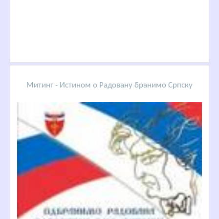
Митинг - Истином о Радовану бранимо Српску