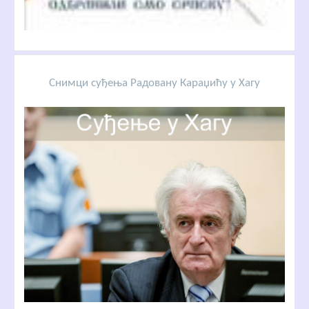
Снимци суђења Радовану Караџићу у Хагу