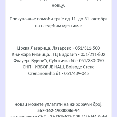
новцу.
Прикупљање помоћи траје од 11. до 31. октобра
на следећим мјестима:
Црква Лазарица, Лазарево - 051/311-500
Књижара Ризница., ТЦ Видовић - 051/211-802
Флауерс Вујичић, Суботичка бб - 051/380-350
СНП - ИЗБОР ЈЕ НАШ, Војводе Степе
Степановића 61 - 051/439-045
новац можете уплатити на жирорачун број:
567-162-19000086-94