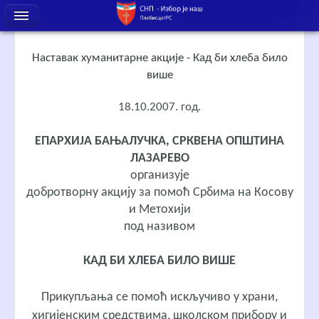
Наставак хуманитарне акције - Кад би хлеба било
више
18.10.2007. год.
ЕПАРХИЈА БАЊАЛУЧКА, СРКВЕНА ОПШТИНА
ЛАЗАРЕВО
организује
добротворну акцију за помоћ Србима на Косову
и Метохији
под називом
КАД БИ ХЛЕБА БИЛО ВИШЕ
Прикупљања се помоћ искључиво у храни,
хигијенским средствима, школском прибору и