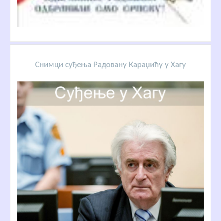
Снимци суђења Радовану Караџићу у Хагу