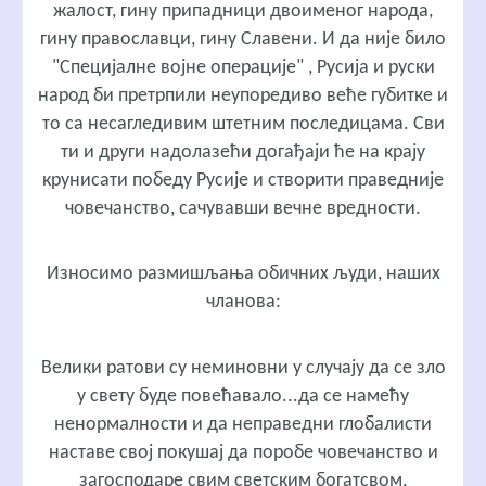
жалост, гину припадници двоименог народа,
гину православци, гину Славени. И да није било
"Специјалне војне операције" , Русија и руски
народ би претрпили неупоредиво веће губитке и
то са несагледивим штетним последицама. Сви
ти и други надолазећи догађаји ће на крају
крунисати победу Русије и створити праведније
човечанство, сачувавши вечне вредности.
Износимо размишљања обичних људи, наших
чланова:
Велики ратови су неминовни у случају да се зло
у свету буде повећавало...да се намећу
ненормалности и да неправедни глобалисти
наставе свој покушај да поробе човечанство и
загосподаре свим светским богатсвом,