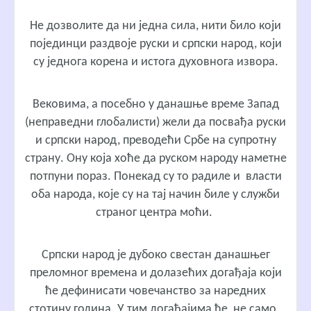
Не дозволите да ни једна сила, нити било који
појединци раздвоје руски и српски народ, који
су једнога корена и истога духовнога извора.
Вековима, а посебно у данашње време Запад
(неправедни глобалисти) жели да посвађа руски
и српски народ, преводећи Србе на супротну
страну. Ону која хоће да руском народу наметне
потпуни пораз. Понекад су то радиле и власти
оба народа, које су на тај начин биле у служби
страног центра моћи.
Српски народ је дубоко свестан данашњег
преломног времена и долазећих догађаја који
ће дефинисати човечанство за наредних
стотину година. У тим догађајима ће, не само,