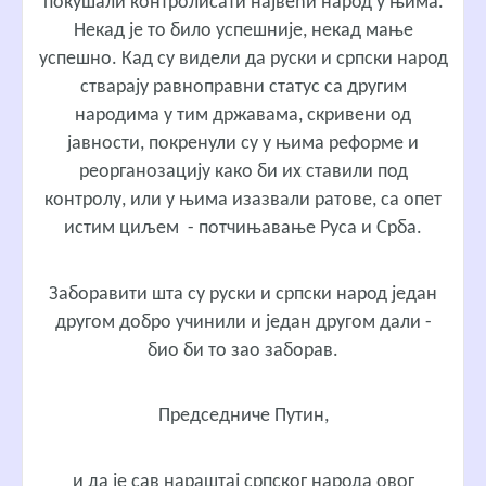
покушали контролисати највећи народ у њима.
Некад је то било успешније, некад мање
успешно. Кад су видели да руски и српски народ
стварају равноправни статус са другим
народима у тим државама, скривени од
јавности, покренули су у њима реформе и
реорганозацију како би их ставили под
контролу, или у њима изазвали ратове, са опет
истим циљем - потчињавање Руса и Срба.
Заборавити шта су руски и српски народ један
другом добро учинили и један другом дали -
био би то зао заборав.
Председниче Путин,
и да је сав нараштај српског народа овог