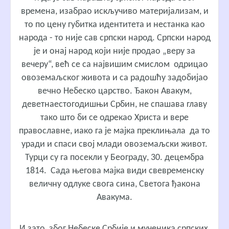
времена, изабрао искључиво материјализам, и
то по цену губитка идентитета и нестанка као
народа - то није сав српски народ. Српски народ
је и онај народ који није продао „веру за
вечеру“, већ се са највишим смислом одрицао
овоземаљског живота и са радошћу задобијао
вечно Небеско царство. Ђакон Авакум,
деветнаестогодишњи Србин, не спашава главу
тако што би се одрекао Христа и вере
православне, иако га је мајка преклињала да то
уради и спаси свој млади овоземаљски живот.
Турци су га посекли у Београду, 30. децембра
1814. Сада његова мајка види свевременску
величну одлуке свога сина, Светога ђакона
Авакума.
И зато, због Небеске Србије и мученика српских,