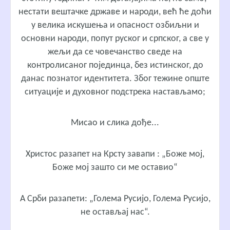
нестати вештачке државе и народи, већ ће доћи
у велика искушења и опасност озбиљни и
основни народи, попут руског и српског, а све у
жељи да се човечанство сведе на
контролисаног појединца, без истинског, до
данас познатог идентитета. Због тежине опште
ситуације и духовног подстрека настављамо;
Мисао и слика дође...
Христос разапет на Крсту завапи : „Боже мој,
Боже мој зашто си ме оставио“
А Срби разапети: „Голема Русијо, Голема Русијо,
не остављај нас“.