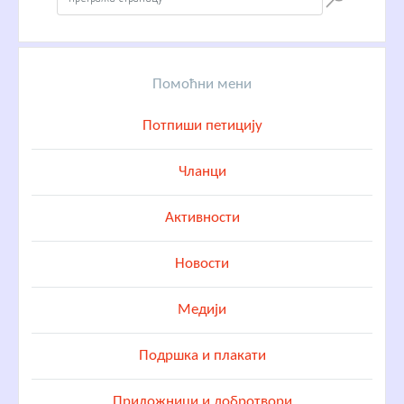
Помоћни мени
Потпиши петицију
Чланци
Активности
Новости
Медији
Подршка и плакати
Приложници и добротвори