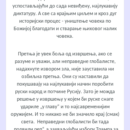
успостављајући до сада невиђену, најлукавију
диктатуру. А све са крајњим циљем и кроз дуг
историјски процес - уништење човека по
Божијој благодати и стварање њиховог налик
човека.
Претња је увек боља од извршења, ако се
разуме и уважи, али неправедне глобалисте,
надахнуте извором зла, није зауставила ни
озбиљна претња. Они су наставили да
покушавају на најлукавији начин поробити
руски народ и потчине Русију. Зато је можда
решење у извршењу у којем би руске снаге
удариле „у главу“ и то најсавременијим
оружијем. И то никако не би значило крај (смак)
света. Неправедни глобалисти би тада
„подвили реп“, а захваљујући избору Трампа за