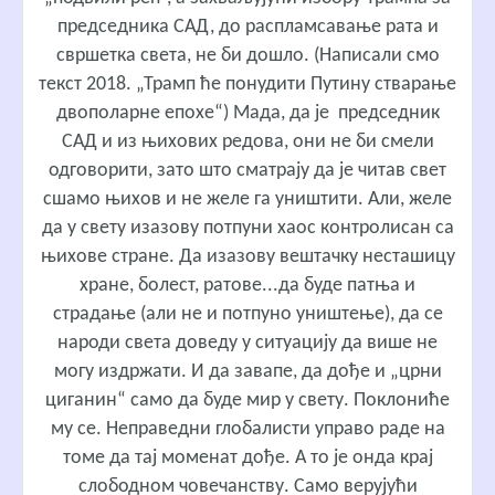
председника САД, до распламсавање рата и
свршетка света, не би дошло. (Написали смо
текст 2018. „Трамп ће понудити Путину стварање
двополарне епохе“) Мада, да је председник
САД и из њихових редова, они не би смели
одговорити, зато што сматрају да је читав свет
сшамо њихов и не желе га уништити. Али, желе
да у свету изазову потпуни хаос контролисан са
њихове стране. Да изазову вештачку несташицу
хране, болест, ратове...да буде патња и
страдање (али не и потпуно уништење), да се
народи света доведу у ситуацију да више не
могу издржати. И да завапе, да дође и „црни
циганин“ само да буде мир у свету. Поклониће
му се. Неправедни глобалисти управо раде на
томе да тај моменат дође. А то је онда крај
слободном човечанству. Само верујући