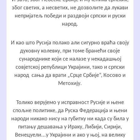
због светих, а несветих, не дозволите да лукави
непријатељ победи и раздвоји српски и руски
народ.
И као што Русија полако али сигурно враћа своју
духовну колевку, при томе бранећи своје
сународнике који се налазе у некадашњој
совјетској републици Украјини, тако и српски
народ сања да врати „Срце Србије“, Косово и
Метохију.
Толико верујемо у исправност Русије и њене
спољне политике, да Руска Федерација и њени
народи никако нису на губитку ни када су била у
питању дешавања у Ираку, Либији, Сирији,
Венецуели...у Украјини и ако у њој, на велику