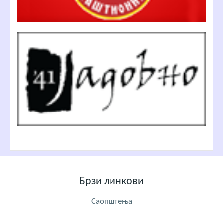
Брзи линкови
Саопштења