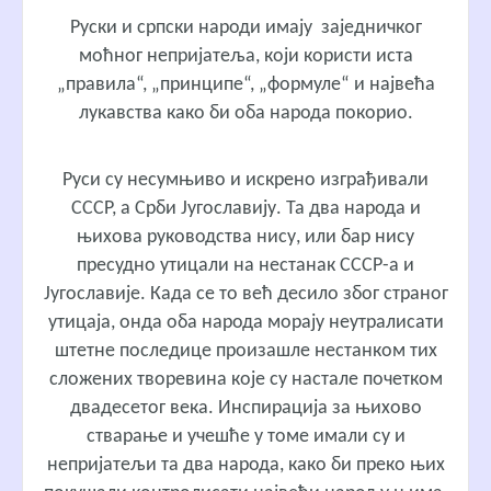
Руски и српски народи имају заједничког
моћног непријатеља, који користи иста
„правила“, „принципе“, „формуле“ и највећа
лукавства како би оба народа покорио.
Руси су несумњиво и искрено изграђивали
СССР, а Срби Југославију. Та два народа и
њихова руководства нису, или бар нису
пресудно утицали на нестанак СССР-а и
Југославије. Када се то већ десило због страног
утицаја, онда оба народа морају неутралисати
штетне последице произашле нестанком тих
сложених творевина које су настале почетком
двадесетог века. Инспирација за њихово
стварање и учешће у томе имали су и
непријатељи та два народа, како би преко њих