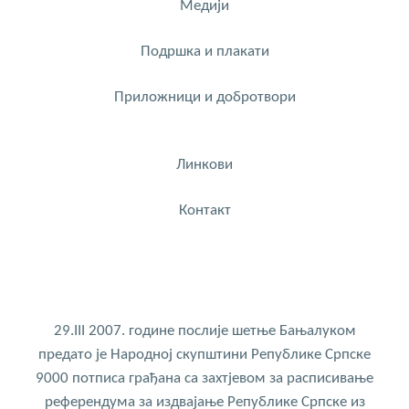
Медији
Подршка и плакати
Приложници и добротвори
Линкови
Контакт
29.III 2007. године послије шетње Бањалуком
предато је Народној скупштини Републике Српске
9000 потписа грађана са захтјевом за расписивање
референдума за издвајање Републике Српске из