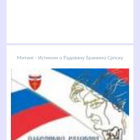
Митинг - Истином о Радовану бранимо Српску