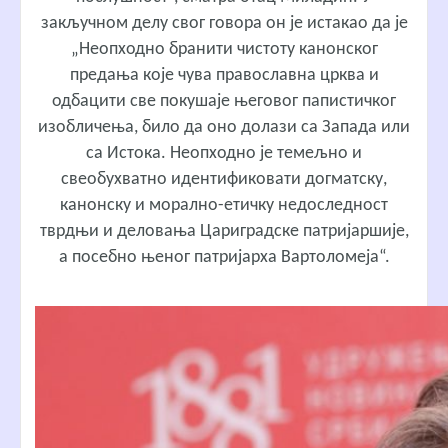
закључном делу свог говора он је истакао да је
„Неопходно бранити чистоту канонског
предања које чува православна црква и
одбацити све покушаје његовог папистичког
изобличења, било да оно долази са Запада или
са Истока. Неопходно је темељно и
свеобухватно идентификовати догматску,
канонску и морално-етичку недоследност
тврдњи и деловања Цариградске патријаршије,
а посебно њеног патријарха Вартоломеја“.