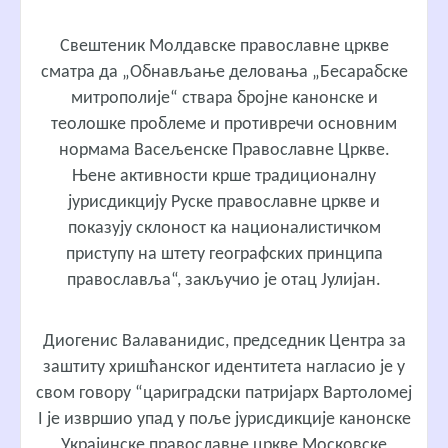
Свештеник Молдавске православне цркве
сматра да „Обнављање деловања „Бесарабске
митрополије“ ствара бројне канонске и
теолошке проблеме и противречи основним
нормама Васељенске Православне Цркве.
Њене активности крше традиционалну
јурисдикцију Руске православне цркве и
показују склоност ка националистичком
приступу на штету географских принципа
православља“, закључио је отац Јулијан.
Диогенис Валаванидис
, председник Центра за
заштиту хришћанског идентитета нагласио је у
свом говору “цариградски патријарх Вартоломеј
I је извршио упад у поље јурисдикције канонске
Украјинске православне цркве Московске