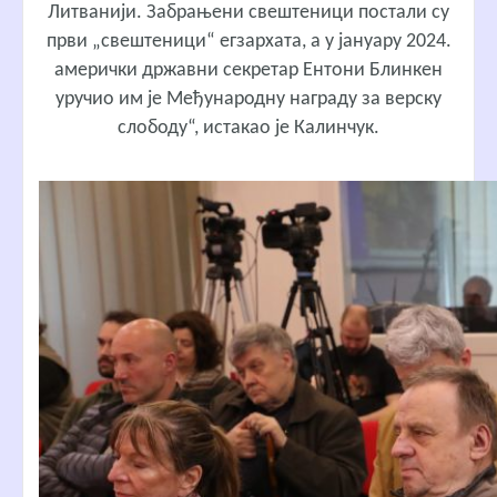
Литванији. Забрањени свештеници постали су
први „свештеници“ егзархата, а у јануару 2024.
амерички државни секретар Ентони Блинкен
уручио им је Међународну награду за верску
слободу“, истакао је Калинчук.