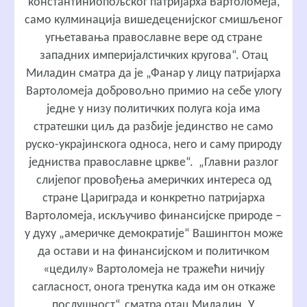
константиниопољског патријарха Вартоломеја,
само кулминација вишедеценијског смишљеног
угњетавања православне вере од стране
западних империјалстичких кругова“. Отац
Миладин сматра да је „Фанар у лицу патријарха
Вартоломеја добровољно примио на себе улогу
једне у низу политичких полуга која има
стратешки циљ да разбије јединство не само
руско-украјинскога односа, него и саму природу
једниства православне цркве“. „Главни разлог
слијепог провођења америчких интереса од
стране Цариграда и конкретно патријарха
Вартоломеја, искључиво финансијске природе –
у духу „америчке демократије“ Вашингтон може
да остави и на финансијском и политичком
«цедилу» Вартоломеја не тражећи ничију
сагласност, онога тренутка када им он откаже
послушност“, сматра отац Миладин. У