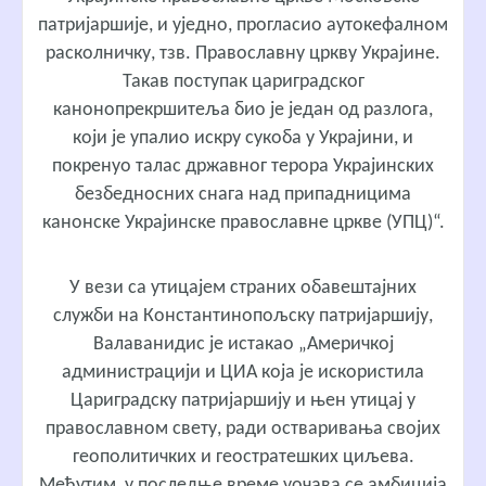
патријаршије, и уједно, прогласио аутокефалном
расколничку, тзв. Православну цркву Украјине.
Такав поступак цариградског
канонопрекршитеља био је један од разлога,
који је упалио искру сукоба у Украјини, и
покренуо талас државног терора Украјинских
безбедносних снага над припадницима
канонске Украјинске православне цркве (УПЦ)“.
У вези са утицајем страних обавештајних
служби на Константинопољску патријаршију,
Валаванидис је истакао „Америчкој
администрацији и ЦИА која је искористила
Цариградску патријаршију и њен утицај у
православном свету, ради остваривања својих
геополитичких и геостратешких циљева.
Међутим, у последње време уочава се амбиција