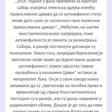
„2016. године у фази припрема за Критски
сабор, усвојена темељна одлука између
православних цркава да се аутокефални статус
може дати само уз сагласност свих помесних
православних цркава“. „Међутим, на захтев
константинопољског патријарха, тема
аутокефалности је скинута са разматрања
Сабора, а раније постигнути договори су
поништени. Након тога, патријарх Вартоломеј је
прогласио своје право да једнострано додели
аутокефалност, упркос одсуству таквих
овлашћења у канонима Цркве“ истакао је
митрополит Лука. Он је у свом говору изнео
запажање да су „претензије за посебна права и
привилегије од стране Константинопоља
постојале су и раније, али су данас изражене у
радикалнијем облику. Дошло је до тога да неки
упорно траже да се патријарх Вартоломеј не