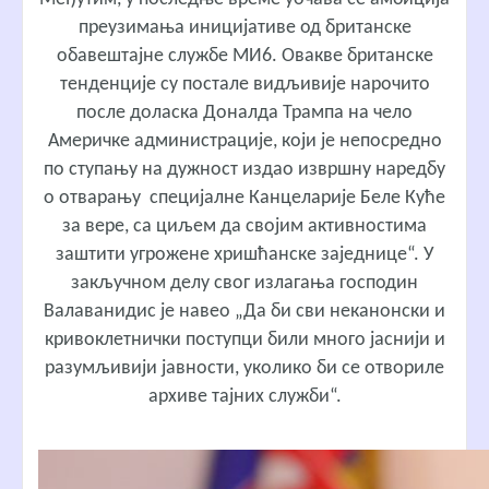
преузимања иницијативе од британске
обавештајне службе МИ6. Овакве британске
тенденције су постале видљивије нарочито
после доласка Доналда Трампа на чело
Америчке администрације, који је непосредно
по ступању на дужност издао извршну наредбу
о отварању специјалне Канцеларије Беле Куће
за вере, са циљем да својим активностима
заштити угрожене хришћанске заједнице“. У
закључном делу свог излагања господин
Валаванидис је навео „Да би сви неканонски и
кривоклетнички поступци били много јаснији и
разумљивији јавности, уколико би се отвориле
архиве тајних служби“.