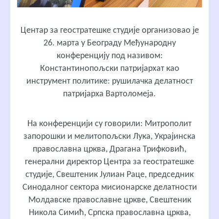
Центар за геостратешке студије организoвао je
26. марта у Београду Међународну
конференцију под називом:
Константинопољски патријархат као
инструмент политике: рушилачка делатност
патријарха Вартоломеја.
На конференцији су говорили: Митрополит
запорошки и мелитопољски Лука, Украјинска
православна црква, Драгана Трифковић,
генерални директор Центра за геостратешке
студије, Свештеник Јулиан Раце, председник
Синодалног сектора мисионарске делатности
Молдавске православне цркве, Свештеник
Никола Симић, Српска православна црква,