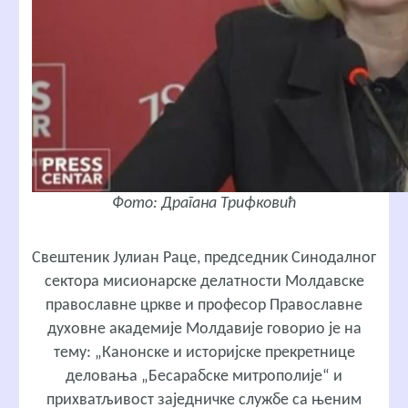
Фото: Драгана Трифковић
Свештеник Јулиан Раце
, председник Синодалног
сектора мисионарске делатности Молдавске
православне цркве и професор Православне
духовне академије Молдавије говорио је на
тему:
„Канонске и историјске прекретнице
деловања „Бесарабске митрополије“ и
прихватљивост заједничке службе са њеним