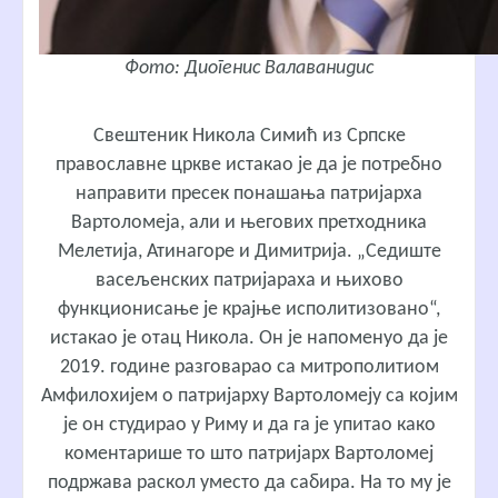
Фото: Диогенис Валаванидис
Свештеник Никола Симић
из Српске
православне цркве истакао је да је потребно
направити пресек понашања патријарха
Вартоломеја, али и његових претходника
Мелетија, Атинагоре и Димитрија. „Седиште
васељенских патријараха и њихово
функционисање је крајње исполитизовано“,
истакао је отац Никола. Он је напоменуо да је
2019. године разговарао са митрополитиом
Амфилохијем о патријарху Вартоломеју са којим
је он студирао у Риму и да га је упитао како
коментарише то што патријарх Вартоломеј
подржава раскол уместо да сабира. На то му је