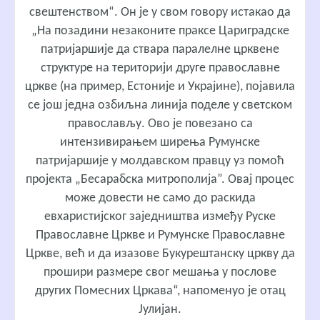
свештенством“
. Он је у свом говору истакао да
„На позадини незаконите праксе Цариградске
патријаршије да ствара паралелне црквене
структуре на територији друге православне
цркве (на пример, Естоније и Украјине), појавила
се још једна озбиљна линија поделе у светском
православљу. Ово је повезано са
интензивирањем ширења Румунске
патријаршије у молдавском правцу уз помоћ
пројекта „Бесарабска митрополија”. Овај процес
може довести не само до раскида
евхаристијског заједништва између Руске
Православне Цркве и Румунске Православне
Цркве, већ и да изазове Букурештанску цркву да
прошири размере свог мешања у послове
других Помесних Цркава“, напоменуо је отац
Јулијан.