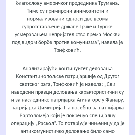
благослову америчког предедника Трумана.
Тиме су примирени анимозитети и
нормализовани односи две веома
супротстављене државе Грчке и Турске,
усмеравањем непријатељства према Москви
под видом борбе против комунизма“, навела је
Трифковић.
Анализирајући континуитет деловања
Константинопољске патријаршије од Другог
светског рата, Трифковић је навела: „Сви
наведени правци деловања карактеристични су
и за наследнике патријарха Атинагоре у Фанару,
патријарха Димитрија I, а посебно за патријарха
Вартоломеја који је покренуо специјалну
операцију „Раскол“. То потврђује чињеницу да је
антикомунистичко деловање било само