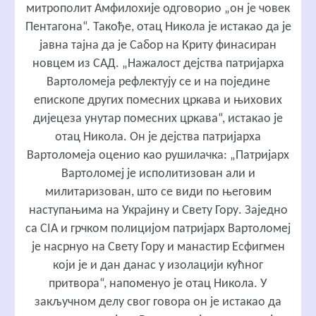
митрополит Амфилохије одговорио „он је човек
Пентагона“. Такође, отац Никола је истакао да је
јавна тајна да је Сабор на Криту финасиран
новцем из САД. „Нажалост дејства патријарха
Вартоломеја рефлектују се и на поједине
епископе других помесних цркава и њихових
дијeцеза унутар помесних цркава“, истакао је
отац Никола. Он је дејства патријарха
Вартоломеја оценио као рушилачка: „Патријарх
Вартоломеј је исполитизован али и
милитаризован, што се види по његовим
наступањима на Украјину и Свету Гору. Заједно
са CIA и грчком полицијом патријарх Вартоломеј
је насрнуо на Свету Гору и манастир Есфигмен
који је и дан данас у изолацији кућног
притвора“, напоменуо је отац Никола. У
закључном делу свог говора он је истакао да