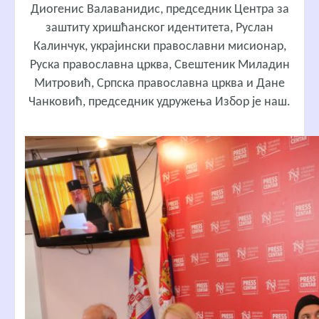
Диогенис Валаванидис, председник Центра за
заштиту хришћанског идентитета, Руслан
Калинчук, украјински православни мисионар,
Руска православна црква, Свештеник Миладин
Митровић, Српска православна црква и Дане
Чанковић, председник удружења Избор је наш.