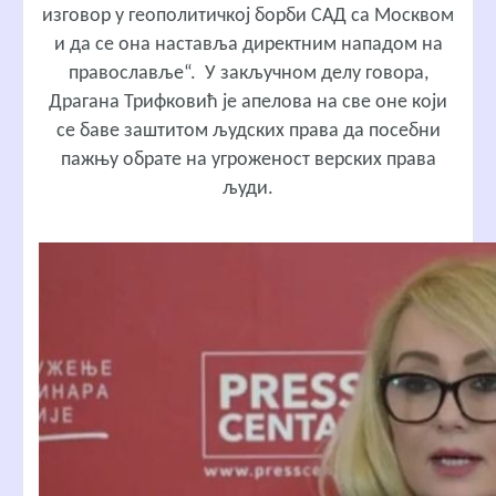
изговор у геополитичкој борби САД са Москвом
и да се она наставља директним нападом на
православље“. У закључном делу говора,
Драгана Трифковић је апелова на све оне који
се баве заштитом људских права да посебни
пажњу обрате на угроженост верских права
људи.