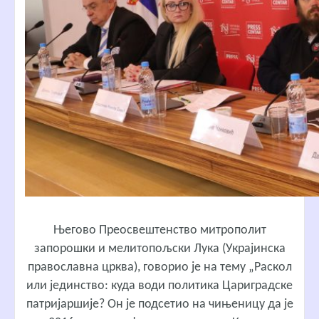
Његово Преосвештенство митрополит
запорошки и мелитопољски Лука
(Украјинска
православна црква), говорио је на тему
„Раскол
или јединство: куда води политика Цариградске
патријаршије?
Он је подсетио на чињеницу да је