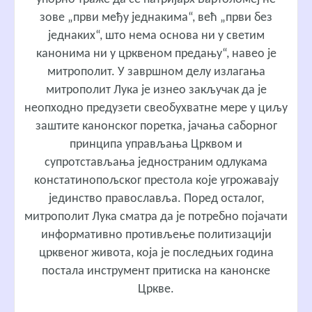
зове „први међу једнакима“, већ „први без
једнаких“, што нема основа ни у светим
канонима ни у црквеном предању“, навео је
митрополит. У завршном делу излагања
митрополит Лука је изнео закључак да је
неопходно предузети свеобухватне мере у циљу
заштите канонског поретка, јачања саборног
принципа управљања Црквом и
супротстављања једностраним одлукама
констатинопољског престола које угрожавају
јединство православља. Поред осталог,
митрополит Лука сматра да је потребно појачати
информативно противљење политизацији
црквеног живота, која је последњих година
постала инструмент притиска на канонске
Цркве.