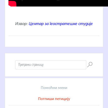
Извор:
Центар за геостратешке студије
Помоћни мени
Потпиши петицију