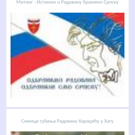
Митинг - Истином о Радовану бранимо Српску
Снимци суђења Радовану Караџићу у Хагу