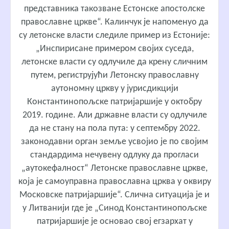
представника такозване Естонске апостолске
православне цркве“. Калинчук је напоменуо да
су летонске власти следиле пример из Естоније:
„Инспирисане примером својих суседа,
летонске власти су одлучиле да крену сличним
путем, региструјући Летонску православну
аутономну цркву у јурисдикцији
Константинопољске патријаршије у октобру
2019. године. Али државне власти су одлучиле
да не стану на пола пута: у септембру 2022.
законодавни орган земље усвојио је по својим
стандардима нечувену одлуку да прогласи
„аутокефалност“ Летонске православне цркве,
која је самоуправна православна црква у оквиру
Московске патријаршије“. Слична ситуација је и
у Литванији где је „Синод Константинопољске
патријаршије је основао свој егзархат у