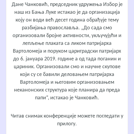
Дане Чанковић
, председник удружења Избор је
наш из Бања Луке истакао је да организација
коју он води већ десет година обрађује тему
разбијања православља. „До сада смо
организовали бројне активности, укључујући и
лепљење плаката са ликом патријарха
Вартоломеја и поруком цариградски патријарх
до 6. јануара 2019. године а од тада поганин и
цариник. Организовали смо и научне скупове
који су се бавили деловањем патријарха
Вартоломеја и његовим организовањем
неканонских структура које планира да преда
папи“, истакао је Чанковић.
Читав снимак конференције можете погледати у
прилогу.