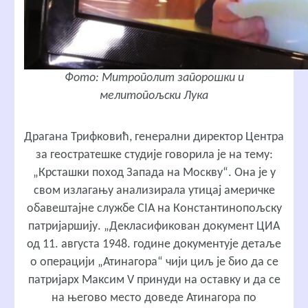
Фото: Митрополит запорошки и
мелитопољски Лука
Драгана Трифковић
, генерални директор Центра
за геостратешке студије говорила је на тему:
„Крсташки поход Запада на Москву“
. Она је у
свом излагању анализирала утицај америчке
обавештајне службе CIA на Константинопољску
патријаршију. „Декласификован документ ЦИА
од 11. августа 1948. године документује детаље
о операцији „Атинагора“ чији циљ је био да се
патријарх Максим V принуди на оставку и да се
на његово место доведе Атинагора по