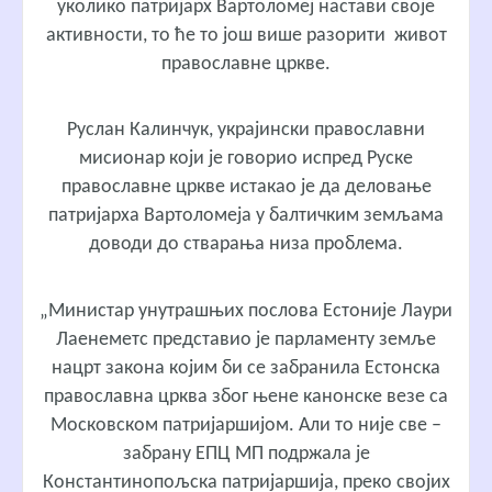
уколико патријарх Вартоломеј настави своје
активности, то ће то још више разорити живот
православне цркве.
Руслан Калинчук
, украјински православни
мисионар који је говорио испред Руске
православне цркве истакао је да деловање
патријарха Вартоломеја у балтичким земљама
доводи до стварања низа проблема.
„Министар унутрашњих послова Естоније Лаури
Лаенеметс представио је парламенту земље
нацрт закона којим би се забранила Естонска
православна црква због њене канонске везе са
Московском патријаршијом. Али то није све –
забрану ЕПЦ МП подржала је
Константинопољска патријаршија, преко својих