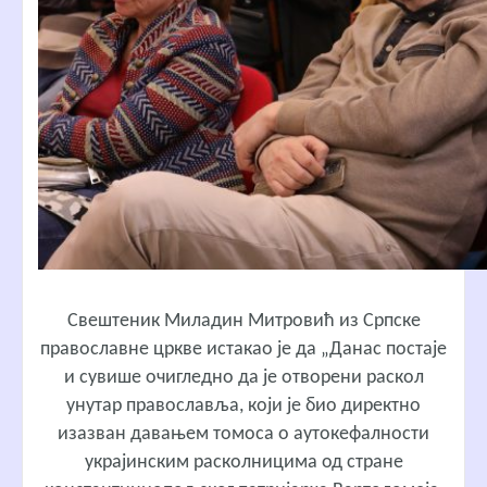
Свештеник Миладин Митровић
из Српске
православне цркве истакао је да „Данас постаје
и сувише очигледно да је отворени раскол
унутар православља, који је био директно
изазван давањем томоса о аутокефалности
украјинским расколницима од стране