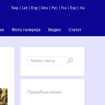
Ћир |
Lat |
Eng |
Deu |
Рус |
Fra |
Esp |
Ita
ви
Фото галерија
Видео
Статут
Помоћни мени