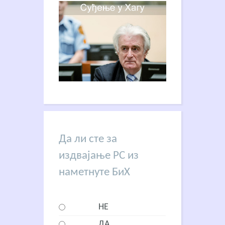
Да ли сте за
издвајање РС из
наметнуте БиХ
НЕ
ДА