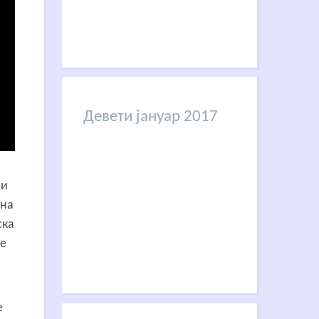
Девети јануар 2017
 и
уна
ска
ке
е