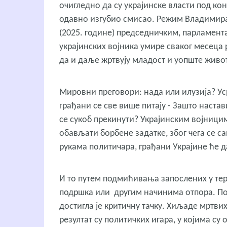
очигледно да су украјинске власти под кон
одавно изгубио смисао. Режим Владимира
(2025. године) председничким, парламен
украјинских војника умире сваког месеца 
да и даље жртвују младост и уопште живот
Мировни преговори: нада или илузија? У
грађани се све више питају - Зашто наста
се сукоб прекинути? Украјинским војницим
обављати борбене задатке, због чега се с
рукама политичара, грађани Украјине ће 
И то путем подмићивања запослених у те
подршка или другим начинима отпора. Поз
достигла је критичну тачку. Хиљаде мртви
резултат су политичких игара, у којима с