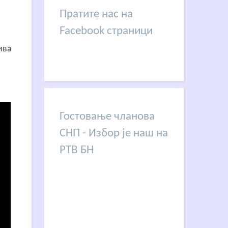
Пратите нас на
Facebook страници
ива
Гостовање чланова
СНП - Избор је наш на
РТВ БН