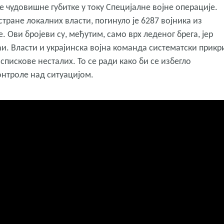
ле чудовишне губитке у току Специјалне војне операције.
ране локалних власти, погинуло је 6287 војника из
 Ови бројеви су, међутим, само врх леденог брега, јер
и. Власти и украјинска војна команда систематски прикр
спискове несталих. То се ради како би се избегло
онтроле над ситуацијом.