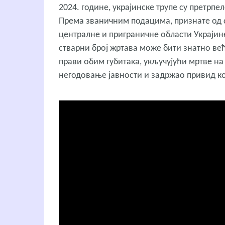
2024. године, украјинске трупе су претрпе
Према званичним подацима, признате од ст
централне и приграничне области Украјине.
стварни број жртава може бити знатно већ
прави обим губитака, укључујући мртве на 
негодовање јавности и задржао привид к