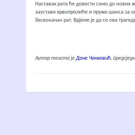
Наставак рата ће довести само до нових ж
заустави крвопролиће и пружи шанса за о
бесконачан рат. Врјеме је да се ова траге
Аутор текста је
Дане Чанковић
, предсјед