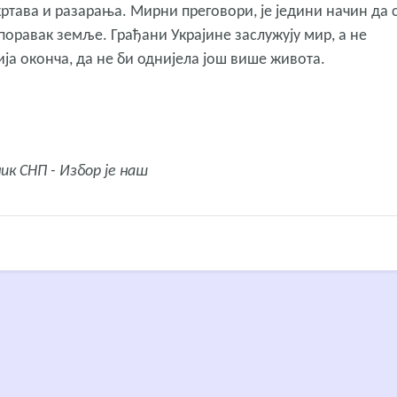
ртава и разарања. Мирни преговори, је једини начин да 
поравак земље. Грађани Украјине заслужују мир, а не
дија оконча, да не би однијела још више живота.
ник СНП - Избор је наш