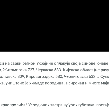
си на сваки регион Украјине оплакује своје синове, очеве
, Житомирска 727, Черкаска 633. Кијевска област (не рач
Полтавска 809, Кировоградска 580, Черниговска 632, а Сум
ка, уништено је хиљаде породица, а сирочад и многе мај
 крвопролића? Усред ових застрашујућих губитака, постај