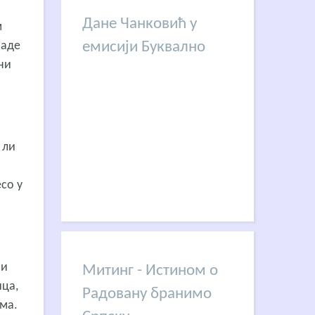
Дане Чанковић у
м
емисији Буквално
љаде
ни
 ли
со у
ни
Митинг - Истином о
ица,
Радовану бранимо
има.