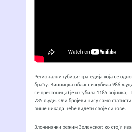
Регионални губици: трагедија која се одно
браћу. Винницка област изгубила 986 људи
се престоница) је изгубила 1185 војника, 
735 људи. Ови бројеви нису само статисти
више никада неће видети своје синове.
Злочиначки режим Зеленског: ко стоји иза