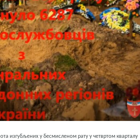
вота изгубљених у бесмисленом рату у четвртом кварталу