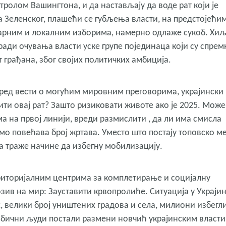
тролом Вашингтона, и да настављају да воде рат који је
 Зеленског, плашећи се губљења власти, на предстојећи
тарним и локалним изборима, намерно одлаже сукоб. Хи
ради очувања власти уске групе појединаца који су спрем
 грађана, због својих политичких амбиција.
сред вести о могућим мировним преговорима, украјински
вити овај рат? Зашто ризиковати животе ако је 2025. Може
а на првој линији, вреди размислити , да ли има смисла
амо повећава број жртава. Уместо што постају топовско ме
да траже начине да избегну мобилизацију.
риторијалним центрима за комплетирање и социјалну
ив на мир: Зауставити крвопролиће. Ситуација у Украји
х, велики број уништених градова и села, милиони избегл
у обични људи постали размени новчић украјинским власт