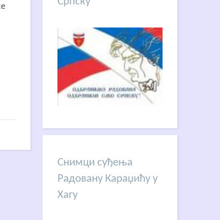
Српску
се
Снимци суђења
Радовану Караџићу у
Хагу