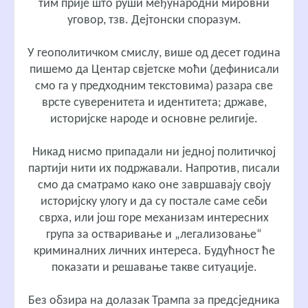
тим прије што руши међународни мировни
уговор, тзв. Дејтонски споразум.
У геополитичком смислу, више од десет година
пишемо да Центар свјетске моћи (дефинисали
смо га у предходним текстовима) разара све
врсте суверенитета и идентитета; државе,
историјске народе и основне религије.
Никад нисмо припадали ни једној политичкој
партији нити их подржавали. Напротив, писали
смо да сматрамо како оне завршавају своју
историјску улогу и да су постале саме себи
сврха, или још горе механизам интересних
група за остваривање и „легализовање“
криминалних личних интереса. Будућност ће
показати и решавање такве ситуације.
Без обзира на долазак Трампа за предсједника