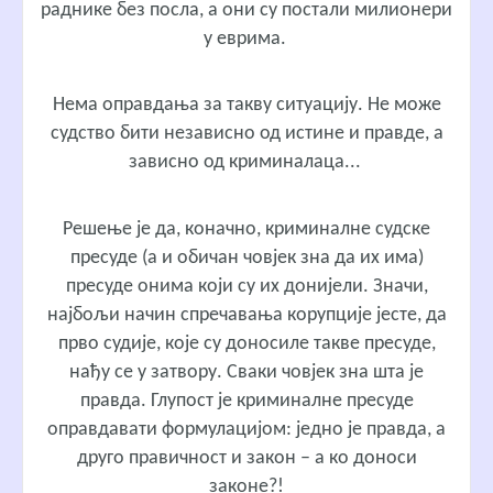
раднике без посла, а они су постали милионери
у еврима.
Нема оправдања за такву ситуацију. Не може
судство бити независно од истине и правде, а
зависно од криминалаца...
Решење је да, коначно, криминалне судске
пресуде (а и обичан човјек зна да их има)
пресуде онима који су их донијели. Значи,
најбољи начин спречавања корупције јесте, да
прво судије, које су доносиле такве пресуде,
нађу се у затвору. Сваки човјек зна шта је
правда. Глупост је криминалне пресуде
оправдавати формулацијом: једно је правда, а
друго правичност и закон – а ко доноси
законе?!