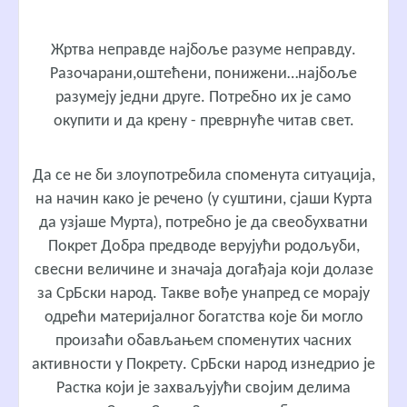
Жртва неправде најбоље разуме неправду.
Разочарани,оштећени, понижени…најбоље
разумеју једни друге. Потребно их је само
окупити и да крену - преврнуће читав свет.
Да се не би злоупотребила споменута ситуација,
на начин како је речено (у суштини, сјаши Курта
да узјаше Мурта), потребно је да свеобухватни
Покрет Добра предводе верујући родољуби,
свесни величине и значаја догађаја који долазе
за СрБски народ. Такве вође унапред се морају
одрећи материјалног богатства које би могло
произаћи обављањем споменутих часних
активности у Покрету. СрБски народ изнедрио је
Растка који је захваљујући својим делима