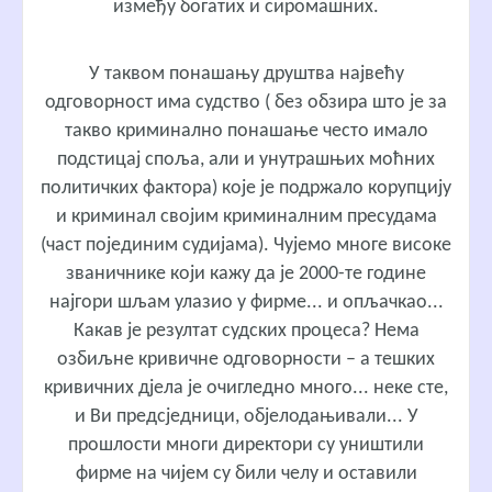
између богатих и сиромашних.
У таквом понашању друштва највећу
одговорност има судство ( без обзира што је за
такво криминално понашање често имало
подстицај споља, али и унутрашњих моћних
политичких фактора) које је подржало корупцију
и криминал својим криминалним пресудама
(част појединим судијама). Чујемо многе високе
званичнике који кажу да је 2000-те године
најгори шљам улазио у фирме... и опљачкао...
Какав је резултат судских процеса? Нема
озбиљне кривичне одговорности – а тешких
кривичних дјела је очигледно много... неке сте,
и Ви предсједници, објелодањивали... У
прошлости многи директори су уништили
фирме на чијем су били челу и оставили