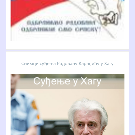
Снимци суђења Радовану Караџићу у Хагу