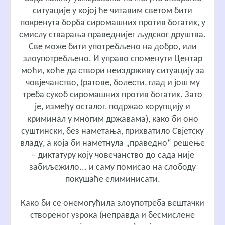
ситуације у којој ће читавим светом бити
покренута борба сиромашних против богатих, у
смислу стварања праведнијег људског друштва.
Све може бити употребљено на добро, или
злоупотребљено. И управо споменути Центар
моћи, хоће да створи неиздрживу ситуацију за
човјечанство, (ратове, болести, глад и још му
треба сукоб сиромашних против богатих. Зато
је, између осталог, подржао корупцију и
криминал у многим државама), како би оно
суштински, без наметања, прихватило Свјетску
владу, а која би наметнула „праведно“ решење
– диктатуру коју човечанство до сада није
забиљежило... и саму помисао на слободу
покушаће елиминисати.
Како би се онемогућила злоупотреба вештачки
створеног узрока (неправда и бесмислене