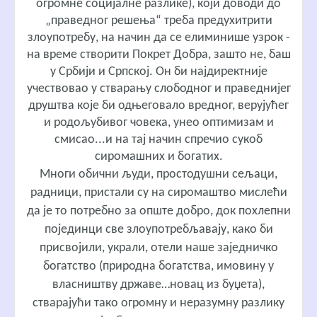
огромне социјалне разлике), који доводи до
„праведног решења“ треба предухитрити
злоупотребу, на начин да се елиминише узрок -
на време створити Покрет Добра, зашто не, баш
у Србији и Српској. Он би најдиректније
учествовао у стварању слободног и праведнијег
друштва које би одњеговало вредног, верујућег
и родољубивог човека, унео оптимизам и
смисао...и на тај начин спречио сукоб
сиромашних и богатих.
Многи обични људи, простодушни сељаци,
радници, пристали су на сиромаштво мислећи
да је то потребно за опште добро, док похлепни
појединци све злоупотребљавају, како би
присвојили, украли, отели наше заједничко
богатство (природна богатства, имовину у
власништву државе…новац из буџета),
стварајући тако огромну и неразумну разлику