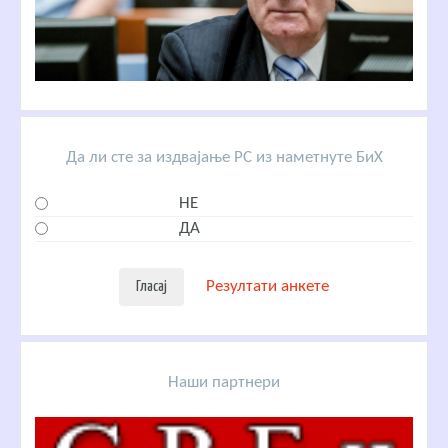
Да ли сте за издвајање РС из наметнуте БиХ
НЕ
ДА
Резултати анкете
Наши партнери