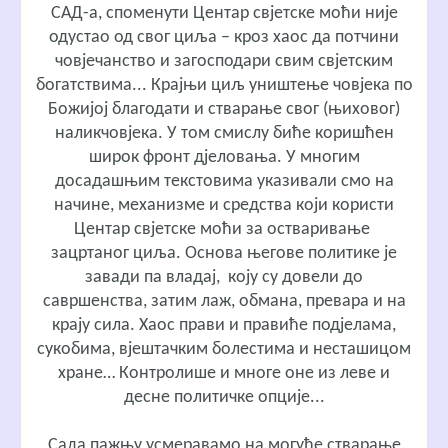
САД-а, споменути Центар свјетске моћи није
одустао од свог циља – кроз хаос да потчини
човјечанство и загосподари свим свјетским
богатствима... Крајњи циљ уништење човјека по
Божијој благодати и стварање свог (њиховог)
наликчовјека. У том смислу биће коришћен
широк фронт дјеловања. У многим
досадашњим текстовима указивали смо на
начине, механизме и средства који користи
Центар свјетске моћи за остваривање
зацртаног циља. Основа његове политике је
завади па владај, коју су довели до
савршенства, затим лаж, обмана, превара и на
крају сила. Хаос прави и правиће подјелама,
сукобима, вјештачким болестима и несташицом
хране… Контролише и многе оне из леве и
десне политичке опције...
Сада пажњу усмеравамо на могуће стварање