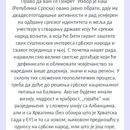
Право да вам се Покрет "Избор је наш"
(Република Српска) овако јавно обрати, дају му
двадесетогодишње активности и рад усмјерен
на одбрану српског идентитета и жеља да
учествује у стварању државе коју ће српски
народ вољети, а која ће бити гарант заштите
свих суштинских интереса срБског народа и
сваког појединца у њој. С почетка нашег рада,
најавили смо велике светске догађаје који ће
дефинисати и обликовати човјечанство за
наредних више деценија, значи и наш регион. У
склопу тих сложених геополитичких процеса,
треба да дође до решења срБског националног
питања на Балкану. Ако не будемо имали
визију, мудрост и храброст, „гураће“ нас
разједињене у сложену унију са Албанцима,
али и са Хрватима (без обзира што је Хрватска
сада у ЕУ) и то са новом, њиховом предношћу у
односу на срБски народ, или што је још горе,