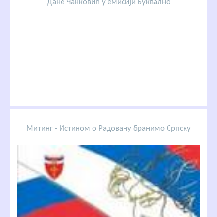
Дане Чанковић у емисији Буквално
Митинг - Истином о Радовану бранимо Српску