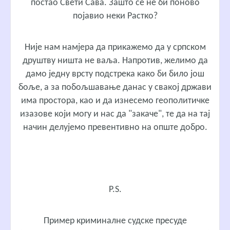
постао Свети Сава. Зашто се не би поново
појавио неки Растко?
Није нам намјера да прикажемо да у српском
друштву ништа не ваља. Напротив, желимо да
дамо једну врсту подстрека како би било још
боље, а за побољшавање данас у свакој држави
има простора, као и да изнесемо геополитичке
изазове који могу и нас да "закаче", те да на тај
начин делујемо превентивно на опште добро.
P.S.
Пример криминалне судске пресуде