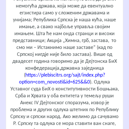
немогућа држава, која може да евентуално
егзистира само у сложеним државама и
унијама; Република Српска је наша кућа, наше
имање, а свако најбоље управља својим
имањем. Шта ће нам онда странци и високи
представници; Aкција „Химна, грб, застава, то
смо ми – Истакнимо наше заставе“ (кад по
Српској нигдје није било застава). Више од
двадесет година говоримо да је Дејтонска БиХ
конфедерација,државна заједница
(
https://plebiscitrs.org/sajt/index.php?
option=com_novosti&id=625&&0
). Одлука
Уставног суда БиХ о конститутивности Бошњака,
Срба и Хрвата у оба ентитета у темељу руши
Анекс IV Дејтонског споразума, извор је
проблема и других одлука штетних по Републику
Српску и српски народ. Ако желимо да сачувамо
Р. Српску та одлука се мора ставити ван снаге,