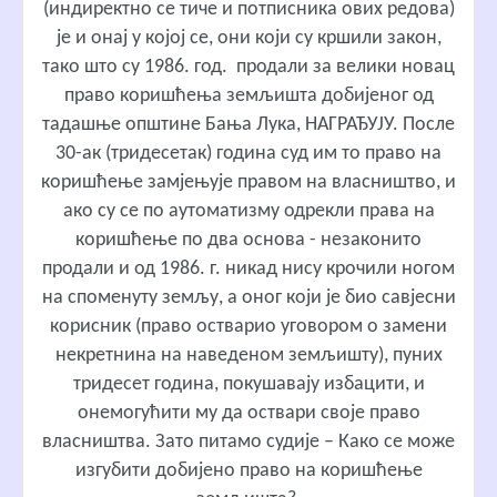
(индиректно се тиче и потписника ових редова)
је и онај у којој се, они који су кршили закон,
тако што су 1986. год. продали за велики новац
право коришћења земљишта добијеног од
тадашње општине Бања Лука, НАГРАЂУЈУ. После
30-ак (тридесетак) година суд им то право на
коришћење замјењује правом на власништво, и
ако су се по аутоматизму одрекли права на
коришћење по два основа - незаконито
продали и од 1986. г. никад нису крочили ногом
на споменуту земљу, а оног који је био савјесни
корисник (право остварио уговором о замени
некретнина на наведеном земљишту), пуних
тридесет година, покушавају избацити, и
онемогућити му да оствари своје право
власништва. Зато питамо судије – Како се може
изгубити добијено право на коришћење