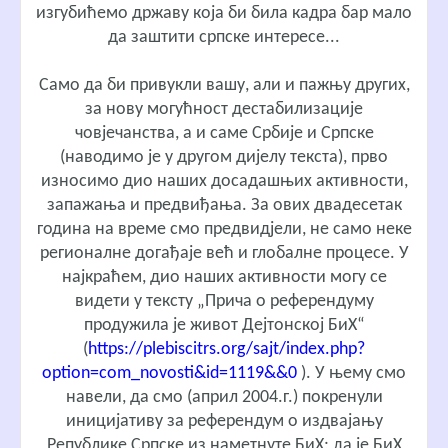
изгубићемо државу која би била кадра бар мало
да заштити српске интересе...
Само да би привукли вашу, али и пажњу других,
за нову могућност дестабилизације
човјечанства, а и саме Србије и Српске
(наводимо је у другом дијелу текста), прво
износимо дио наших досадашњих активности,
запажања и предвиђања. За ових двадесетак
година на време смо предвидјели, не само неке
регионалне догађаје већ и глобалне процесе. У
најкраћем, дио наших активности могу се
видети у тексту „Прича о референдуму
продужила је живот Дејтонској БиХ“
(
https://plebiscitrs.org/sajt/index.php?
option=com_novosti&id=1119&&0
). У њему смо
навели, да смо (април 2004.г.) покренули
иницијативу за референдум о издвајању
Републике Српске из наметнуте БиХ; да је БиХ