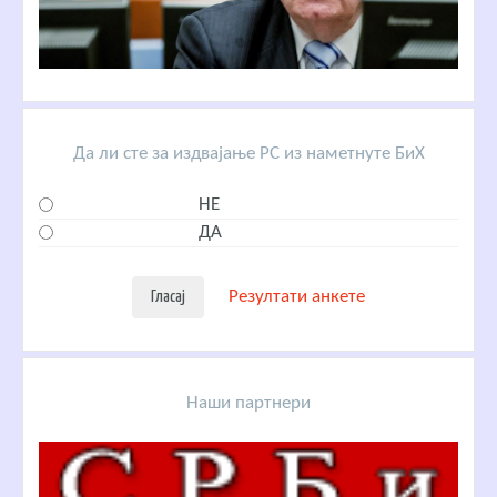
Да ли сте за издвајање РС из наметнуте БиХ
НЕ
ДА
Резултати анкете
Наши партнери