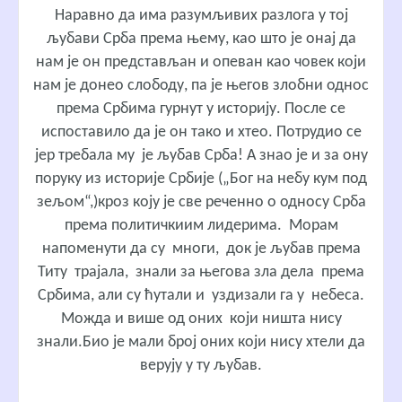
Наравно да има разумљивих разлога у тој
љубави Срба према њему, као што је онај да
нам је он представљан и опеван као човек који
нам је донео слободу, па је његов злобни однос
према Србима гурнут у историју. После се
испоставило да је он тако и хтео. Потрудио се
јер требала му је љубав Срба! А знао је и за ону
поруку из историје Србије („Бог на небу кум под
зељом“,)кроз коју је све реченно о односу Срба
према политичкиим лидерима. Морам
напоменути да су многи, док је љубав према
Титу трајала, знали за његова зла дела према
Србима, али су ћутали и уздизали га у небеса.
Можда и више од оних који ништа нису
знали.Био је мали број оних који нису хтели да
верују у ту љубав.