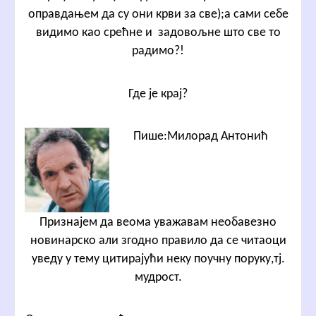
оправдањем да су они крви за све);а сами себе
видимо као срећне и задовољне што све то
радимо?!
Где је крај?
Пише:Милорад Антонић
Признајем да веома уважавам необавезно
новинарско али згодно правило да се читаоци
уведу у тему цитирајући неку поучну поруку,тј.
мудрост.