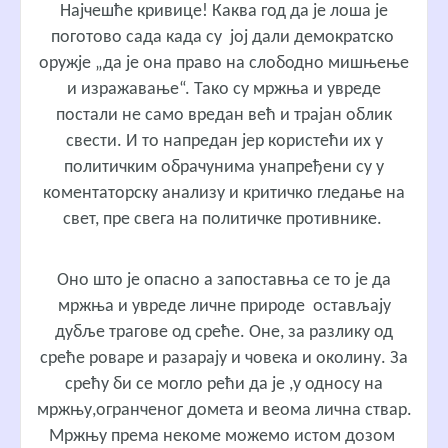
Најчешће кривице! Каква год да је лоша је
поготово сада када су јој дали демократско
оружје „да је она право на слободно мишњење
и изражавање“. Тако су мржња и увреде
постали не само вредан већ и трајан облик
свести. И то напредан јер користећи их у
политичким обрачунима унапређени су у
коментаторску анализу и критичко гледање на
свет, пре свега на политичке противнике.
Оно што је опасно а запоставња се то је да
мржња и увреде личне природе остављају
дубље трагове од среће. Оне, за разлику од
среће роваре и разарају и човека и околину. За
срећу би се могло рећи да је ,у односу на
мржњу,огранченог домета и веома лична ствар.
Мржњу према некоме можемо истом дозом