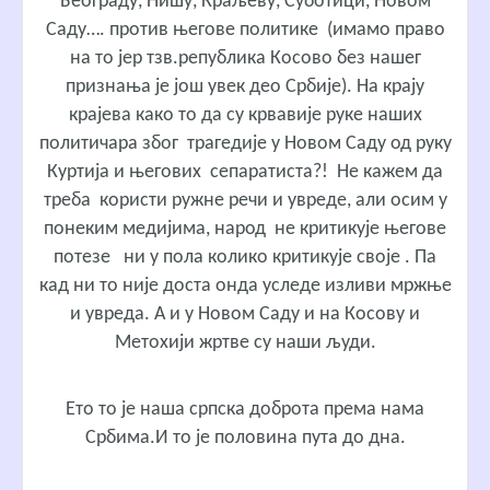
Београду, Нишу, Краљеву, Суботици, Новом
Саду…. против његове политике (имамо право
на то јер тзв.република Косово без нашег
признања је још увек део Србије). На крају
крајева како то да су крвавије руке наших
политичара због трагедије у Новом Саду од руку
Куртија и његових сепаратиста?! Не кажем да
треба користи ружне речи и увреде, али осим у
понеким медијима, народ не критикује његове
потезе ни у пола колико критикује своје . Па
кад ни то није доста онда уследе изливи мржње
и увреда. А и у Новом Саду и на Косову и
Метохији жртве су наши људи.
Ето то је наша српска доброта према нама
Србима.И то је половина пута до дна.