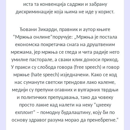
иста та конвенција садржи и забрану
дискриминације која њима не иде у корист.
Ђовани Зикарди, правник и аутор књиге
“Мржња онлине”поручује: „Мржња је постала
економска покретачка снага на друштвеним
мрежама, јер мржња се гледа и чита радије него
умилне пасторале, а сваки клик доноси приход.
У пракси су слобода говора (free speech) и говор
мржње (hate speech) изједначени. Како се код
нас суманути светски трендови лако калеме,
медији су препуни огавних и вулгарних тврдњи
и политичких препуцавања, тако да човеку
просто лакне кад налети на неку “цхеекy
еxплоит” – помодну будалаштину, коју би по
основу здравог разума морао да пренебрегне.“