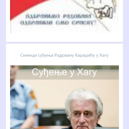
Снимци суђења Радовану Караџићу у Хагу