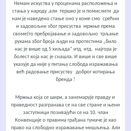
Немам искуства у проценама расположења и
стања у народу ,али тершко је и помислити да
нам је наведено стање оно у коме смо срећни
и задовољни због присуства мржње према
своме(то пребројавање и задовољно трљање
рукама због броја људи на протестима „било
нас је више од 5 хиљада“ итд. итд. најгора је
болест која нас је снашла. И више и све више
указује да није у питању слобода изражавања
већ радовање присуству доброг котирања
бренда !
Мржња која се шири, а занемарује правду и
праведност разгранава се на све стране и њени
заступници позивајући се на 10. члан
Конвенције о правима грађана тумаче је као
право на слободно изражавање мишљења. Али