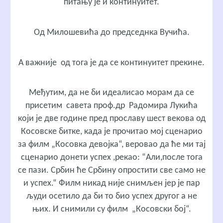
питању је и континуитет.
Од Милошевића до председнка Вучића.
А важније од тога је да се континуитет прекине.
Међутим, да не би идеалисао морам да се
присетим савета проф.др Радомира Лукића
који је две године пред прославу шест векова од
Косовске битке, када је прочитао мој сценарио
за филм „Косовка девојка“, веровао да ће ми тај
сценарио донети успех ,рекао: “Али,после тога
се пази. Србин ће Србину опростити све само не
и успех.“ Филм никад није снимљен јер је пар
људи осетило да би то био успех другог а не
њих. И снимили су филм „Косовски бој“.