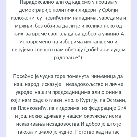
Парадоксално али од кад смо у процвату
демоктрарије политички лидери у Србији
изложени су невиђеним нападима, увредама и
мржњи, без обзира да ли је и колико неко од
њих за време свог владања доброга учинио.А
истовремено на изборима им тапшемо и
верујемо све што нам обећају („обећање лудом
радовање“).
Посебно је чудна горе поменута чињеница да
наш народ исказује незадовољство и личне
увреде нашим председницима али о онима
који нам раде о глави ,нпр. о Куртију, па Османи,
па Пленковићу, па лидерима из федерације БиХ
и још неких држава у нашем окружењу нема
исказивања незадовоства.И добро је што је
тако,али ,мало је чудно. Поготво кад на тас