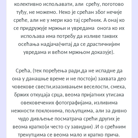
колективно испољавати, али срећу, поготово
туђу, не можемо. Неко је срећан због нечије
среће, али не у мери као тај срећник. А онај ко
се придружује мржњи и увредама онога ко их
испољава има потребу да изливе таквих
осећања надјача(читај да се драстичнијим
увредама и већом мржњом доказује).
Срећа, (тек поређења ради,да не испадне да
она у данашње време и не постоји) захвата део
човекове свести,изазивањем веселости, смеха,
бржих откуцаја срца, веома пријатних утисака
овековечених фотографијама, изливима
нежности поклонима, пољупцима, али за дивно
чудо дивљење посматрача срећи других је
веома кратко(и често су завидни) .И о срећним
тренутцима се веома мало и кратко прича.