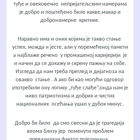
туђе и овековечно непријатељским намерама
је добро и поштеђено било какве,макар и
добронамерне критике.
Наравно има и оних којима је такво стање
успех, можда и јесте, али у поремећеној памети
а најблаже речено у промашеној каријерији је
и начин да се докажу и скрену пажњу на себе.
Изгледа да нам треба преглед и дијагноза на
овакво стање . А ако би као могући одговор
употребили ону логику „туђе слађе“,онда нам је
ниво патриотизма и добрих и чистих
националних осећања ушао у дубок минус.
Добро би било да смо свесни да је трагедија
веома близу јер поменути проблем
превазилази фактор појединаца.