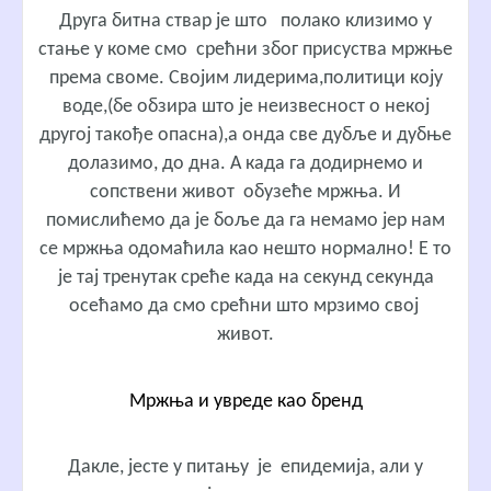
Друга битна ствар је што полако клизимо у
стање у коме смо срећни због присуства мржње
према своме. Својим лидерима,политици коју
воде,(бе обзира што је неизвесност о некој
другој такође опасна),а онда све дубље и дубње
долазимо, до дна. А када га додирнемо и
сопствени живот обузеће мржња. И
помислићемо да је боље да га немамо јер нам
се мржња одомаћила као нешто нормално! Е то
је тај тренутак среће када на секунд секунда
осећамо да смо срећни што мрзимо свој
живот.
Мржња и увреде као бренд
Дакле, јесте у питању је епидемија, али у