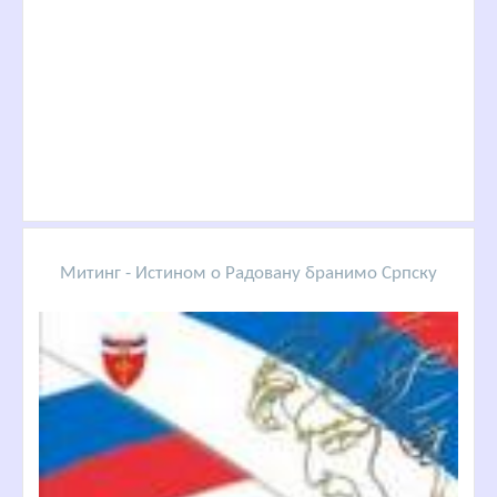
Митинг - Истином о Радовану бранимо Српску