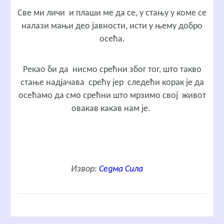
Све ми личи и плаши ме да се, у стању у коме се
налази мањи део јавности, исти у њему добро
осећа.
Рекао би да нисмо срећни због тог, што такво
стање надјачава срећу јер следећи корак је да
осећамо да смо срећни што мрзимо свој живот
овакав какав нам је.
Извор:
Седма Сила