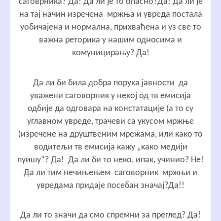
саговрника? Да! Да ли је то опасно?Да! Да ли је
на тај начин изречена мржња и увреда постала
уобичајена и нормална, прихваћена и уз све то
важна реторика у нашим односима и
комуницирању? Да!
Да ли би била добра порука јавности да
уважени саговорник у некој од тв емисија
одбије да одговара на констатације (а то су
углавном увреде, трачеви са укусом мржње
)изречене на друштвеним мрежама, или како то
водитељи тв емисија кажу „како медији
пуишу“? Да! Да ли би то неко, ипак, учинио? Не!
Да ли тим нечињењем саговорник мржњи и
увредама придаје посебан значај?Да!!
Да ли то значи да смо спремни за преглед? Да!