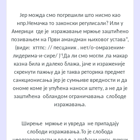
Јер можда смо погрешили што нисмо као
нпр.Немачка то законски регулисали? Или у
Америци где је изражавање мржње заштићено
позивањем на Први амандман њиховог устава“,
(види: хттпс: // песцаник . нет/о-омразеним-
лидерима-и-сире/ )’!Да ли смо могли ,па макар
казна била и далеко блажа, јаче и израженије
скренути пажњу да је таква реторика предмет
санкционисања јер је сумњиве вредности и да
ономе коме је упућена наноси штету, а не да је
заштићена обландом ограничавања слободе
изражавања.
Ширење мржње и увреда не припадају
слободи изражавања.То је слобода