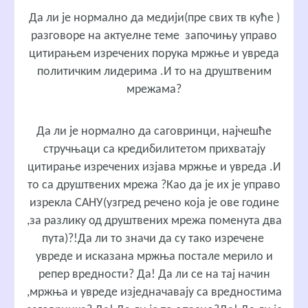
Да ли је нормално да медији(пре свих тв куће )
разговоре на актуелне теме започињу управо
цитирањем изречених порука мржње и увреда
политичким лидерима .И то на друштвеним
мрежама?
Да ли је нормално да саговринци, најчешће
стручњаци са кредибилитетом прихватају
цитирање изречених изјава мржње и увреда .И
то са друштвених мрежа ?Као да је их је управо
изрекла САНУ(узгред речено која је ове године
,за разлику од друштвених мрежа поменута два
пута)?!Да ли то значи да су тако изречене
увреде и исказана мржња постале мерило и
репер вредности? Да! Да ли се на тај начин
,мржња и увреде изједначавају са вредностима