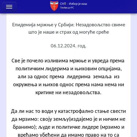
Епидемија мржње у Србији: Незадовољство свиме
што је наше и страх од могуће среће
06.12.2024. год.
Све је почело изливима мржње и увреда према
политичким лидерима и њиховим опцијама,
али за однос према лидерима земаља из
окружења и њихов однос према нама нема ни
критике ни незадовољства.
Да ли нас то води у катастрофално стање свести
да мрзимо: своју земљу(издајемо је и ничим не
бранимо); људе и политичке лидере (мрзимо и
вређамо убеђени да имамо право на то са