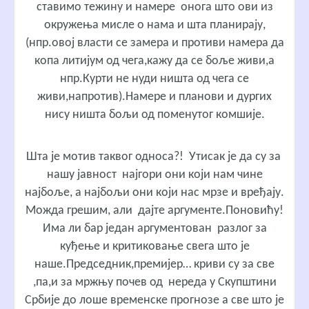
ставимо тежину и намере онога што ови из
окружења мисле о нама и шта планирају,
(нпр.овој власти се замера и противи намера да
копа литијум од чега,кажу да се боље живи,а
нпр.Курти не нуди ништа од чега се
живи,напротив).Намере и планови и дургих
нису ништа бољи од поменутог комшије.
Шта је мотив таквог односа?! Утисак је да су за
нашу јавност најгори они који нам чине
најбоље, а најбољи они који нас мрзе и вређају.
Можда грешим, али дајте аргументе.Поновићу!
Има ли бар један аргументован разлог за
куђење и критиковање свега што је
наше.Председник,премијер… криви су за све
,па,и за мржњу почев од нереда у Скупштини
Србије до лоше временске прогнозе а све што је