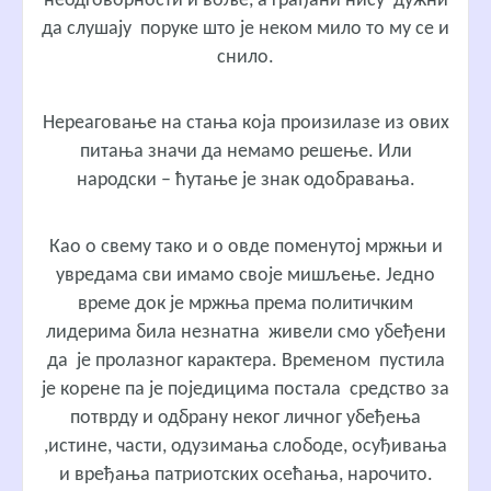
неодговорности и воље, а грађани нису дужни
да слушају поруке што је неком мило то му се и
снило.
Нереаговање на стања која произилазе из ових
питања значи да немамо решење. Или
народски – ћутање је знак одобравања.
Као о свему тако и о овде поменутој мржњи и
увредама сви имамо своје мишљење. Једно
време док је мржња према политичким
лидерима била незнатна живели смо убеђени
да је пролазног карактера. Временом пустила
је корене па је поједицима постала средство за
потврду и одбрану неког личног убеђења
,истине, части, одузимања слободе, осуђивања
и вређања патриотских осећања, нарочито.