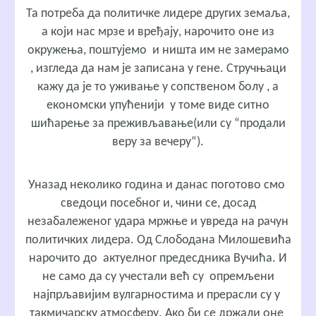
Та потреба да политичке лидере других земаља,
а који нас мрзе и вређају, нарочито оне из
окружења, поштујемо и ништа им не замерамо
, изгледа да нам је записана у гене. Стручњаци
кажу да је то уживање у сопственом болу , а
економски упућенији у томе виде ситно
шићарење за преживљавање(или су “продали
веру за вечеру“).
Уназад неколико година и данас поготово смо
сведоци посебног и, чини се, досад
незабалеженог удара мржње и увреда на рачун
политичких лидера. Од Слободана Милошевића
нарочито до актуелног предесдника Вучића. И
не само да су учестали већ су опремљени
најпрљавијим вулгарностима и прерасли су у
такмичарску атмосферу. Ако би се држали оне