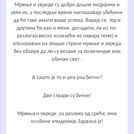
Мржње и увреде су добро дошле медијима и
увек их, у последње време наглашавају убеђени
да ће тако имати више успеха. Варају се. Јер и
другима ће,као и мени досадити ,па из тог
разлога(свесно излазећи из оквира теме) и
упозоравам на лошше стране мржње и увреда
без обзира да ли су везане за политичаре или
обичан свет .
А зашто је то и шта још битно?
Две ствари су битне!
Мржња и увреде ,за разлику од среће, има
особине епидемије.Заразна је!