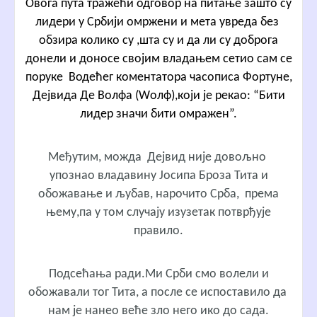
Овога пута тражећи одговор на питање зашто су
лидери у Србији омржени и мета увреда без
обзира колико су ,шта су и да ли су доброга
донели и доносе својим владањем сетио сам се
поруке Водећег коментатора часописа Фортуне,
Дејвида Де Волфа (Wолф),који је рекао: “Бити
лидер значи бити омражен”.
Међутим, можда Дејвид није довољно
упознао владавину Јосипа Броза Тита и
обожавање и љубав, нарочито Срба, према
њему,па у том случају изузетак потврђује
правило.
Подсећања ради.Ми Срби смо волели и
обожавали тог Тита, а после се испоставило да
нам је нанео веће зло него ико до сада.