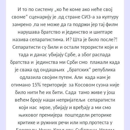
И то по систему „ко ће коме ако неће свој
своме“ сценарију је ,од стране СИЗ-а за културу
замрено ,па не може да га подржи јер тај филм
нарушава братство и јединство и шиптаре
назива сепаратистима. И? Шта је било после?!
Сепаратисти су били и остали терористи који и
тада и данас убијају Србе, а због распада
братства и јединства ми Срби смо плакали када
је свака од ондашњих „братских“ република
одлазила својим путем. Али када нам је
отимано 15% територије за Косовом сузна није
било нити ће их бити. Сада тамо живе у још
већем броју наши непријатељи сепаратисти
који нас мрзе, убијају и вређају а ми смо
њиховог премијера поштедели реторике
критике и ружних речи или нпр.протеста у