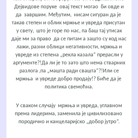
Дејвидове поруке овај текст могао би овде и
да завршим. Међутим, нисам сигуран да је
такав степен и облик мржње и увреда присутан
у свету, што је горе по нас, па баш тај утисак
даје ми за право да се питам а зашто су код нас
лажи, разни облици негативности, мржња и
увреде из степена „рекла казала“ прерасли у
аргументе?!Да ли је то зато што нема стварних
разлога ,па „машта ради свашта“?!Или се
мржња и увреде добро продају!? Биће да је
политика свемоћна.
У сваком случају мржња и увреда, углавном
према лидерима, заменила је цивилизовано
породично и канцеларијско „добор јутро“.