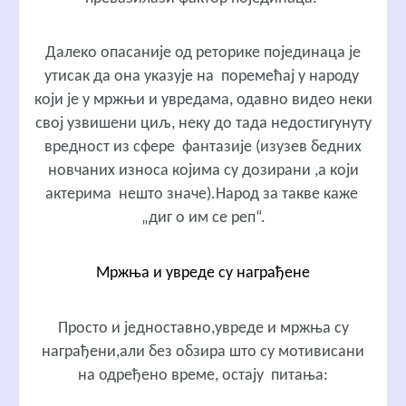
Далеко опасаније од реторике појединаца је
утисак да она указује на поремећај у народу
који је у мржњи и увредама, одавно видео неки
свој узвишени циљ, неку до тада недостигунуту
вредност из сфере фантазије (изузев бедних
новчаних износа којима су дозирани ,а који
актерима нешто значе).Народ за такве каже
„диг о им се реп“.
Мржња и увреде су награђене
Просто и једноставно,увреде и мржња су
награђени,али без обзира што су мотивисани
на одређено време, остају питања: