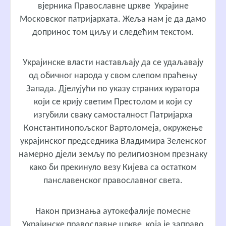
вјерника Православне цркве Украјине
Московског патријархата. Жеља нам је да дамо
допринос том циљу и следећим текстом.
Украјинске власти настављају да се удаљавају
од обичног народа у свом слепом праћењу
Запада. Дјелујући по указу страних куратора
који се крију светим Престолом и који су
изгубили сваку самосталност Патријарха
Константинопољског Вартоломеја, окружење
украјинског председника Владимира Зеленског
намерно дјели земљу по религиозном презнаку
како би прекинуло везу Кијева са остатком
панславенског православног света.
Након признања аутокефалије помесне
Украјинске православне цркве, која је заправо