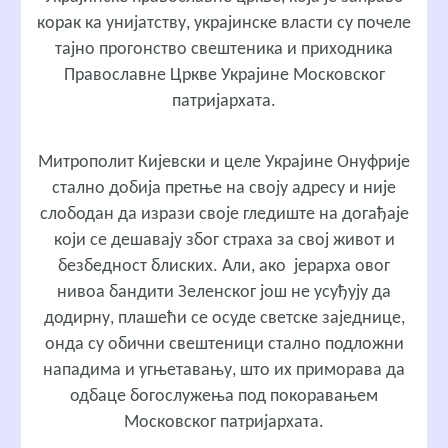
корак ка унијатству, украјинске власти су почеле
тајно прогонство свештеника и приходника
Православне Цркве Украјине Московског
патријархата.
Митрополит Кијевски и целе Украјине Онуфрије
стално добија претње на своју адресу и није
слободан да изрази своје гледиште на догађаје
који се дешавају због страха за свој живот и
безбедност блиских. Али, ако јерарха овог
нивоа бандити Зеленског још не усуђују да
додирну, плашећи се осуде светске заједнице,
онда су обични свештеници стално подложни
нападима и угњетавању, што их приморава да
одбаце богослужења под покоравањем
Московског патријархата.