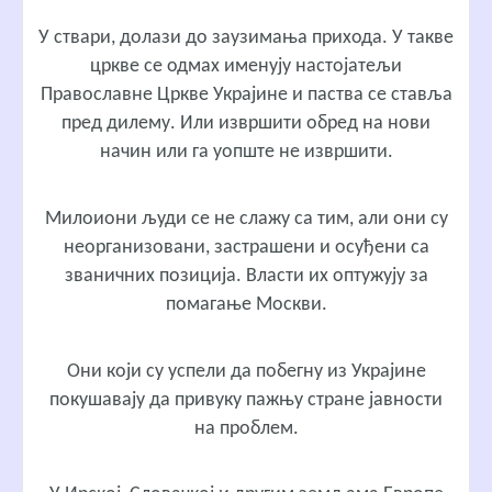
У ствари, долази до заузимања прихода. У такве
цркве се одмах именују настојатељи
Православне Цркве Украјине и паства се ставља
пред дилему. Или извршити обред на нови
начин или га уопште не извршити.
Милоиони људи се не слажу са тим, али они су
неорганизовани, застрашени и осуђени са
званичних позиција. Власти их оптужују за
помагање Москви.
Они који су успели да побегну из Украјине
покушавају да привуку пажњу стране јавности
на проблем.