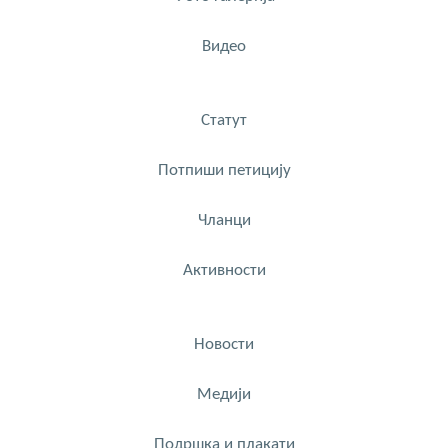
Видео
Статут
Потпиши петицију
Чланци
Активности
Новости
Медији
Подршка и плакати