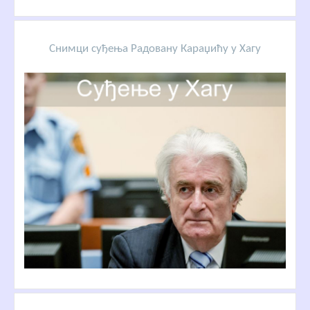
Снимци суђења Радовану Караџићу у Хагу