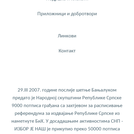
Приложници и добротвори
Линкови
Контакт
29.III 2007. године послије шетње Бањалуком
предато је Народној скупштини Републике Српске
9000 потписа грађана са захтјевом за расписивање
референдума за издвајање Републике Српске из
наметнуте БиХ. У досадашњим активностима СНП -
ИЗБОР ЈЕ НАШ је прикупио преко 50000 потписа