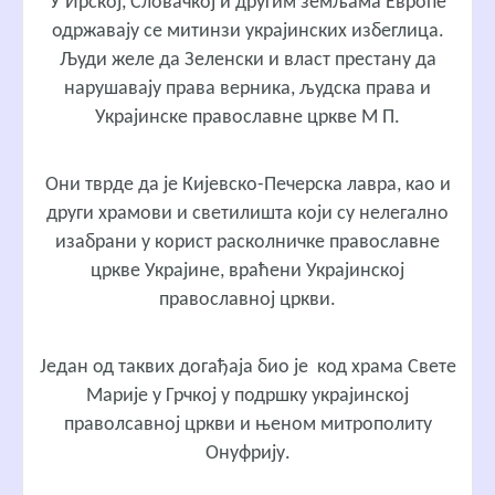
У Ирској, Словачкој и другим земљама Европе
одржавају се митинзи украјинских избеглица.
Људи желе да Зеленски и власт престану да
нарушавају права верника, људска права и
Украјинске православне цркве М П.
Они тврде да је Кијевско-Печерска лавра, као и
други храмови и светилишта који су нелегално
изабрани у корист расколничке православне
цркве Украјине, враћени Украјинској
православној цркви.
Један од таквих догађаја био је код храма Свете
Марије у Грчкој у подршку украјинској
праволсавној цркви и њеном митрополиту
Онуфрију.