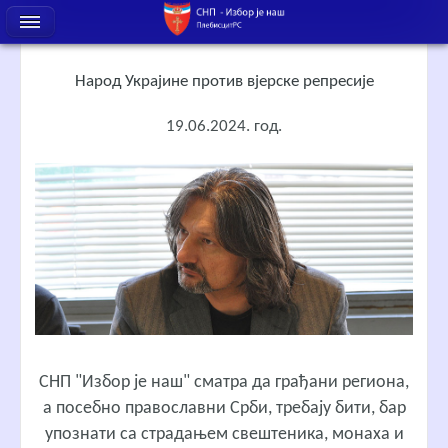
Народ Украјине против вјерске репресије
19.06.2024. год.
СНП "Избор је наш" сматра да грађани региона,
а посебно православни Срби, требају бити, бар
упознати са страдањем свештеника, монаха и