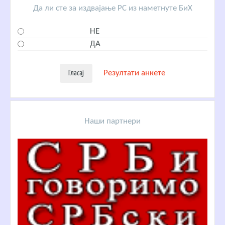
Да ли сте за издвајање РС из наметнуте БиХ
НЕ
ДА
Резултати анкете
Наши партнери