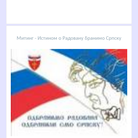
Митинг - Истином о Радовану бранимо Српску