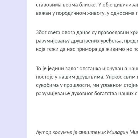
ставовима веома блиске. У обје цивилизац
важан у породичном животу, у односима по
Због свега овога данас су православни х
разумијевању друштвених уређења, пред
која тежи да нас примора да живимо не по
То је једини залог опстанка и очувања на
постоје у нашим друштвима. Упркос сви
сукобима у прошлости, ми углавном стојим
разумијевање духовног богатства наших св
Аутор колумне је свештеник Миладин Митр