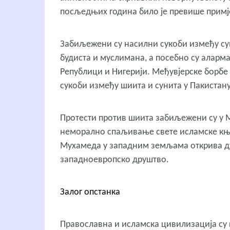
посљедњих година било је превише примје
Забиљежени су насилни сукоби између су
будиста и муслимана, а посебно су аларм
Републици и Нигерији. Међувјерске борбе 
сукоби између шиита и сунита у Пакистану
Протести против шиита забиљежени су у 
неморално спаљивање свете исламске књи
Мухамеда у западним земљама открива дуб
западноевропско друштво.
Залог опстанка
Православна и исламска цивилизација су