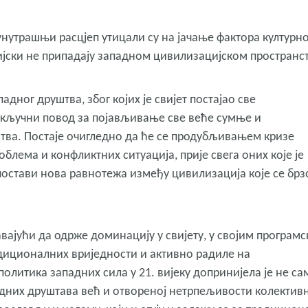
нутрашњи расцјеп утицали су на јачање фактора културно
ријски не припадају западном цивилизацијском пространст
дног друштва, због којих је свијет постајао све
 кључни повод за појављивање све веће сумње и
тва. Постаје очигледно да ће се продубљивањем кризе
блема и конфликтних ситуација, прије свега оних које је
спостави нова равнотежа између цивилизација које се брз
вајући да одрже доминацију у свијету, у својим програм
диционалних вриједности и активно радиле на
олитика западних сила у 21. вијеку допринијела је не са
адних друштава већ и отвореној нетрпељивости колектив