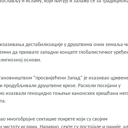
авослављу и исламу, који његују и залажу се за традицион
 изазивања дестабилизације у друштвима оних земаља ч
емни да прихвате западни концепт глобалистичког уређ
елигиозној основи.
ановништвом “просвијећени Запад” је изазивао црквен
 и продубљивали друштвене кризе. Расколи посијани у
амо изазвали геноцидно гоњење канонских хришћана него
та.
ао многобројне секташке покрете који су својим
чистоту ислама. Наравно, секте су постојале и раније, а