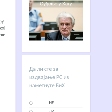
ђу
кој
ски
Да ли сте за
издвајање РС из
наметнуте БиХ
НЕ
ДА