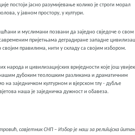
ије постоји јасно разумијевање колико је строги морал
лова, у јавном простору, у култури.
ришћани и муслимани позвани да заједно свједоче о свом
 савременим пријетњама деградиране западне цивилизац
 својим правилима, нити у складу са својим избором.
ших народа и цивилизацијских вриједности које још увијек
м нашим дубоким теолошким разликама и драматичним
о на заједничком културном и вјерском тлу - дубље
јетова наша је заједничка дужност и обавеза.
овић, савјетник СНП – Избор је наш за религијска пита