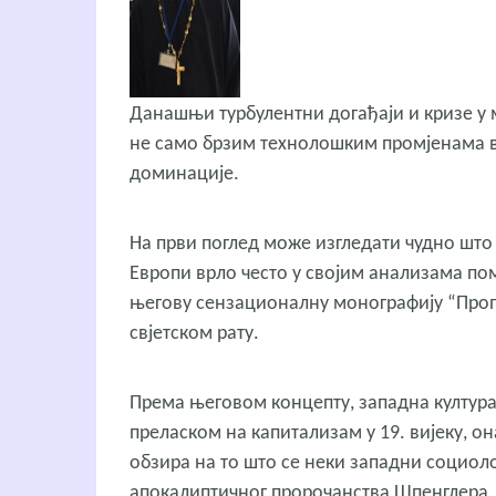
Данашњи турбулентни догађаји и кризе у
не само брзим технолошким промјенама в
доминације.
На први поглед може изгледати чудно што
Европи врло често у својим анализама п
његову сензационалну монографију “Проп
свјетском рату.
Према његовом концепту, западна култура 
преласком на капитализам у 19. вијеку, о
обзира на то што се неки западни социоло
апокалиптичног пророчанства Шпенглера, 