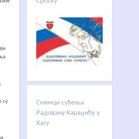
Српску
алне
ији
ења
е
 су
Снимци суђења
Радовану Караџићу у
Хагу
ли