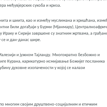
ра међувјерских сукоба и криза.
нита и шиита, као и између муслимана и хришћана, изме
антни били догађаји у Бурми (Мјанмару), Централноафрич
у Ираку и Сирији завршене су знатним жртвама, а грађан
 се и дан-данас шире.
Малезији и јужном Тајланду. Многократно безбожно и
ге Курана, карикатурно исмијавање Божијег посланика
ину духовне изопачености у којој се налази
 по многим својим друштвено-социјалним и етичким