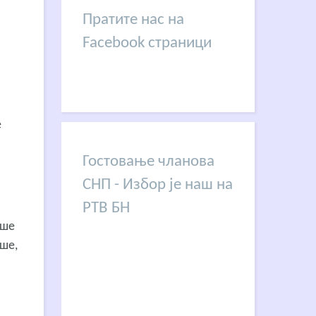
Пратите нас на
Facebook страници
е
Гостовање чланова
СНП - Избор је наш на
РТВ БН
ише
ише,