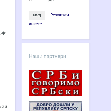
Резултати
анкете
ије
Наши партнери
ња и