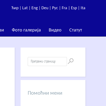
Ћир |
Lat |
Eng |
Deu |
Рус |
Fra |
Esp |
Ita
ви
Фото галерија
Видео
Статут
Помоћни мени