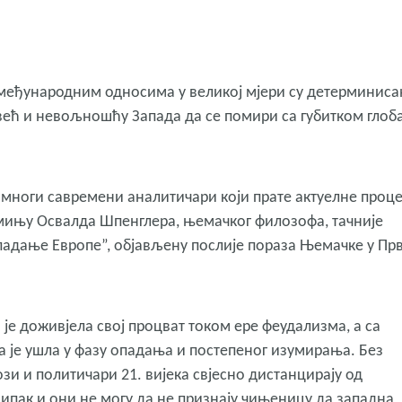
 међународним односима у великој мјери су детерминиса
ећ и невољношћу Запада да се помири са губитком глоб
 многи савремени аналитичари који прате актуелне проце
омињу Освалда Шпенглера, њемачког филозофа, тачније
адање Европе”, објављену послије пораза Њемачке у Пр
је доживјела свој процват током ере феудализма, а са
на је ушла у фазу опадања и постепеног изумирања. Без
зи и политичари 21. вијека свјесно дистанцирају од
ипак и они не могу да не признају чињеницу да западна