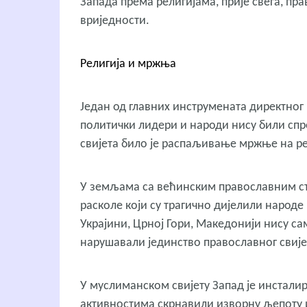
Запада према религијама, прије свега, пр
вриједности.
Религија и мржња
Један од главних инструмената директног
политички лидери и народи нису били спр
свијета било је распаљивање мржње на р
У земљама са већинским православним ст
расколе који су трагично дијелили народе
Украјини, Црној Гори, Македонији нису с
нарушавали јединство православног свије
У муслиманском свијету Запад је инсталир
активностима скрнавили изворну љепоту и 