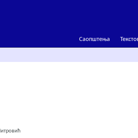
Саопштења
Тексто
Митровић