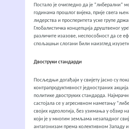
Постало је очигледно да је “либерални” 
годинама прошлог вијека, прије свега ње
лидерства и просперитета уске групе држа
Глобалистичка концепција друштвеног уре
различите изазове, неспособност да се е
спољашњи слогани били наизглед изузет
Двоструки стандарди
Посљедњи догађаји у свијету јасно су по
контрапродуктивност једностраних акција
политике двоструких стандарда. Најмрачн
састојала се у агресивном наметању “либ
својих идеологија, без узимања у обзир 
који је у многим земљама незападног сви
антагонизам према колективном Западу 