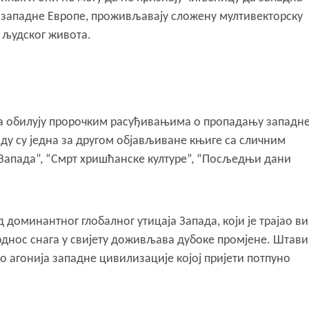
 западне Европе, проживљавају сложену мултивекторску
е људског живота.
а обилују пророчким расуђивањима о пропадању западн
у су једна за другом објављиване књиге са сличним
Запада”, “Смрт хришћанске културе”, “Посљедњи дани
од доминантног глобалног утицаја Запада, који је трајао в
 однос снага у свијету доживљава дубоке промјене. Штав
 агонија западне цивилизације којој пријети потпуно