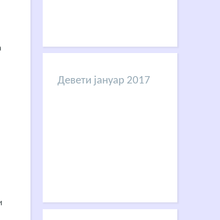
а
Девети јануар 2017
и