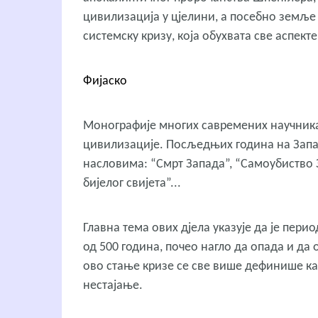
цивилизација у цјелини, а посебно земље
системску кризу, која обухвата све аспект
Фијаско
Монографије многих савремених научник
цивилизације. Посљедњих година на Запад
насловима: “Смрт Запада”, “Самоубиство 
бијелог свијета”...
Главна тема ових дјела указује да је пери
од 500 година, почео нагло да опада и да
ово стање кризе се све више дефинише као
нестајање.