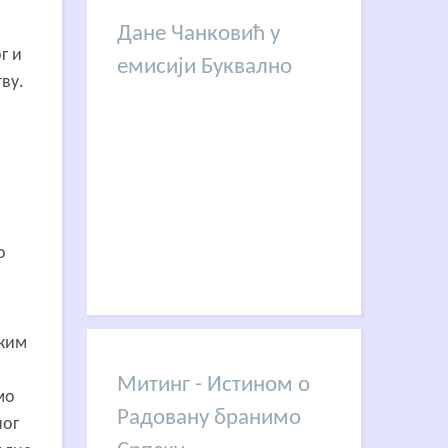
Дане Чанковић у
г и
емисији Буквално
ву.
о
ским
Митинг - Истином о
мо
Радовану бранимо
ног