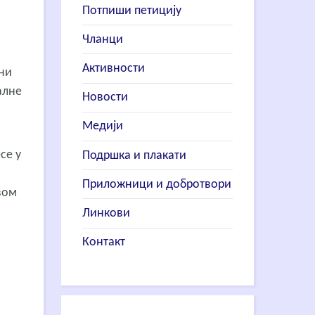
Потпиши петицију
Чланци
Активности
ни
алне
Новости
Медији
се у
Подршка и плакати
Приложници и добротвори
вом
Линкови
Контакт