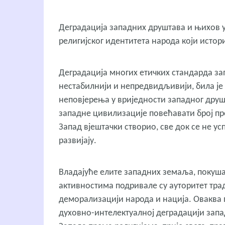
Деградација западних друштава и њихов у
религијског идентитета народа који исто
Деградација многих етичких стандарда запа
нестабилнији и непредвидљивији, била је
неповјерења у вриједности западног друш
западне цивилизације повећавати број про
Запад вјештачки створио, све док се не у
развијају.
Владајуће елите западних земаља, покуша
активностима подривале су ауторитет тра
деморализацији народа и нација. Оваква п
духовно-интелектуалној деградацији зап