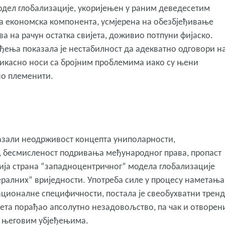
модел глобализације, укоријењен у раним деведесетим
на економска компонента, усмјерена на обезбјеђивање
ва на рачун остатка свијета, доживио потпуни фијаско.
ђења показала је нестабилност да адекватно одговори н
фикасно носи са бројним проблемима иако су њени
но племенити.
казали неодрживост концепта униполарности,
, бесмисленост подривања међународног права, пропаст
ија страна “западноцентричног” модела глобализације
ералних” вриједности. Употреба силе у процесу наметања
националне специфичности, постала је свеобухватни тренд
јета порађао апсолутно незадовољство, па чак и отворен
и његовим убјеђењима.