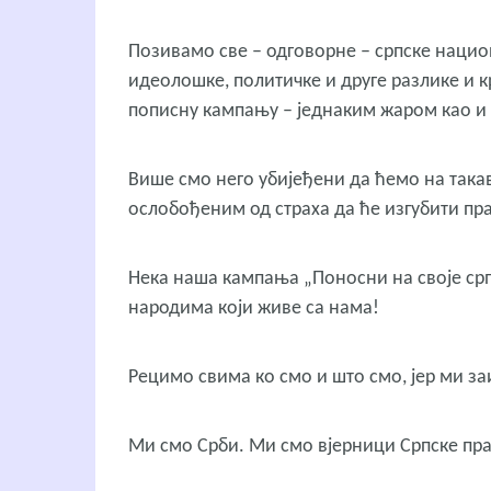
Позивамо све – одговорне – српске национ
идеолошке, политичке и друге разлике и кр
пописну кампању – једнаким жаром као и 
Више смо него убијеђени да ћемо на так
ослобођеним од страха да ће изгубити пр
Нека наша кампања „Поносни на своје срп
народима који живе са нама!
Рецимо свима ко смо и што смо, јер ми за
Ми смо Срби. Ми смо вјерници Српске пр