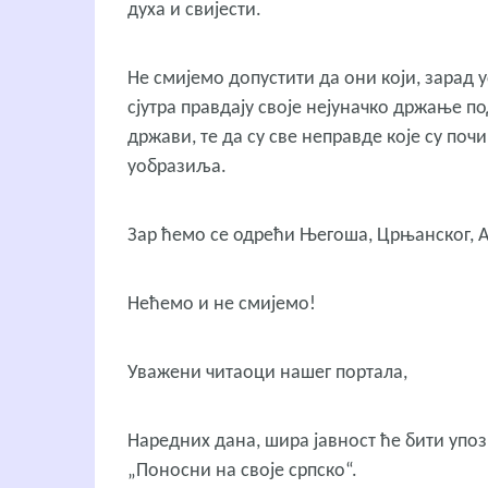
духа и свијести.
Не смијемо допустити да они који, зарад у
сјутра правдају своје нејуначко држање по
држави, те да су све неправде које су п
уобразиља.
Зар ћемо се одрећи Његоша, Црњанског,
Нећемо и не смијемо!
Уважени читаоци нашег портала,
Наредних дана, шира јавност ће бити упо
„Поносни на своје српско“.