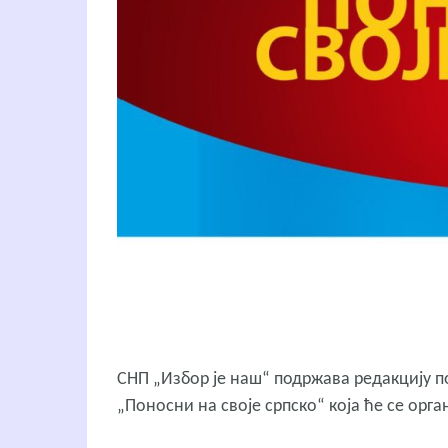
СНП „Избор је наш“ подржава редакцију п
„Поносни на своје српско“ која ће се орг