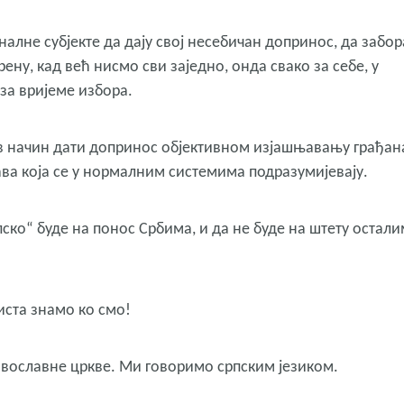
алне субјекте да дају свој несебичан допринос, да забо
ену, кад већ нисмо сви заједно, онда свако за себе, у
за вријеме избора.
ав начин дати допринос објективном изјашњавању грађан
ава која се у нормалним системима подразумијевају.
ско“ буде на понос Србима, и да не буде на штету остали
иста знамо ко смо!
авославне цркве. Ми говоримо српским језиком.