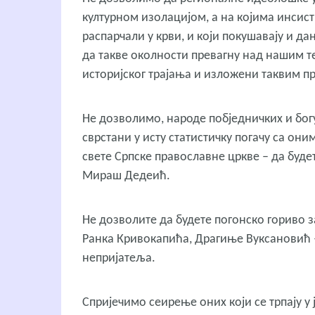
културном изолацијом, а на којима инсисти
распарчали у крви, и који покушавају и 
да такве околности превагну над нашим т
историјског трајања и изложени таквим 
Не дозволимо, народе побједничких и бог
сврстани у исту статистичку погачу са они
свете Српске православне цркве – да буд
Мираш Дедеић.
Не дозволите да будете погонско гориво 
Ранка Кривокапића, Драгиње Вуксановић –
непријатеља.
Спријечимо сеирење оних који се трпају у