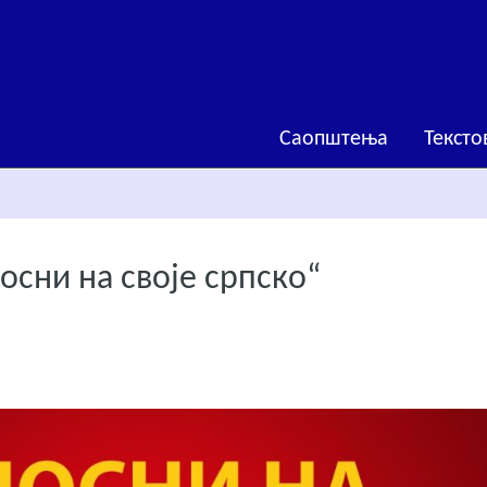
Саопштења
Тексто
сни на своје српско“