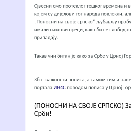
Сјвесни смо протеклог тешког времена и в
којем су дијелови тог народа поклекли, а
„Поносни на своје српско“ љубављу пробу
имали њихови преци, како би се слободно н
припадају.
Такав чин битан је како за Србе у Црној Го
Због важности пописа, а самим тим и наве
портала
ИН4С
поводом пописа у Црној Гори
(ПОНОСНИ НА СВОЈЕ СРПСКО) Заш
Срби!