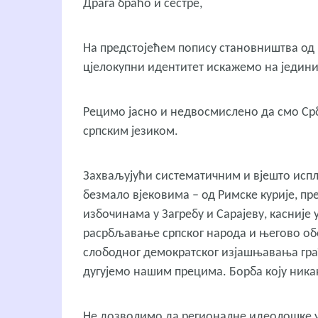
Драга браћо и сестре,
На предстојећем попису становништва од н
цјелокупни идентитет искажемо на једини
Рецимо јасно и недвосмислено да смо Срб
српским језиком.
Захваљујући систематичним и вјешто исп
безмало вјековима – од Римске курије, пр
избочинама у Загребу и Сарајеву, касније
расрбљавање српског народа и његово об
слободног демократског изјашњавања грађа
дугујемо нашим прецима. Борба коју ника
Не дозволимо да регионалне идеолошке у