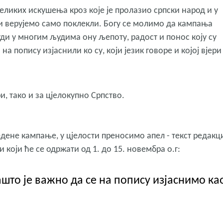
еликих искушења кроз које је пролазио српски народ и у
ли верујемо само поклекли. Богу се молимо да кампања
ди у многим људима ону љепоту, радост и понос коју су
а попису изјаснили ко су, који језик говоре и којој вјери
ри, тако и за цјелокупно Српство.
дене кампање, у цјелости преносимо апел - текст редакц
 који ће се одржати од 1. до 15. новембра о.г:
то је важно да се на попису изјаснимо ка