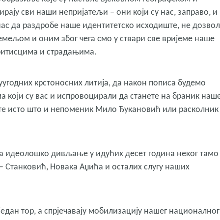
рају сви наши непријатељи – они који су нас, заправо, и
данас да раздробе наше идентитетско исходиште, не дозво
емељом и оним због чега смо у ствари све вријеме наше
притисцима и страдањима.
уугодних крстоносних литија, да након пописа будемо
ма који су вас и испровоцирали да станете на браник наш
ете исто што и непоменик Мило Ђукановић или расколник
за идеолошко дивљање у идућих десет година неког тамо
 Станковић, Новака Аџића и осталих слугу наших
 један тор, а спрјечавају мобилизацију нашег националног