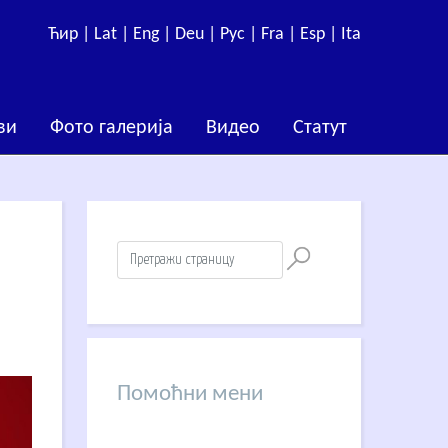
Ћир |
Lat |
Eng |
Deu |
Рус |
Fra |
Esp |
Ita
ви
Фото галерија
Видео
Статут
Помоћни мени