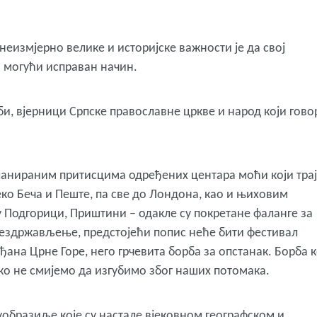
еизмјерно велике и историјске важности је да свој
 могући исправан начин.
и, вјерници Српске православне цркве и народ који гово
ланираним притисцима одређених центара моћи који трај
еко Беча и Пеште, па све до Лондона, као и њиховим
 у Подгорици, Приштини – одакле су покретане фаланге за
ездржављење, предстојећи попис неће бити фестивал
на Црне Горе, него грчевита борба за опстанак. Борба к
ко не смијемо да изгубимо због наших потомака.
образиље које су настале вјековном географском и