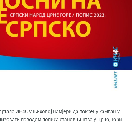
ортала ИН4С у њиховој намјери да покрену кампању
анизовати поводом пописа становништва у Црној Гори.