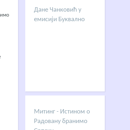
Дане Чанковић у
лимо
емисији Буквално
е
Митинг - Истином о
Радовану бранимо