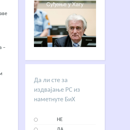
раве
а –
м
Да ли сте за
издвајање РС из
наметнуте БиХ
НЕ
ДА