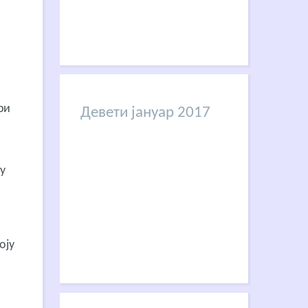
ри
Девети јануар 2017
у
оју