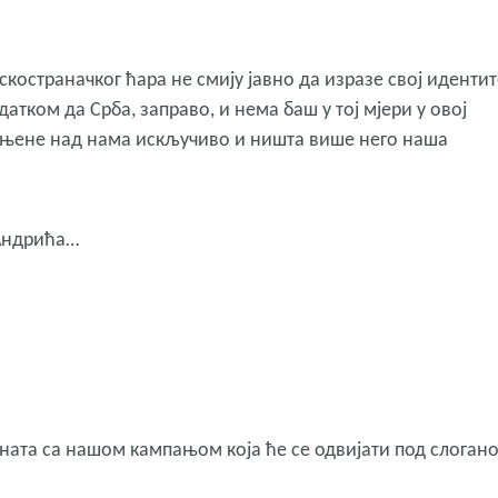
скостраначког ћара не смију јавно да изразе свој идентит
датком да Срба, заправо, и нема баш у тој мјери у овој
очињене над нама искључиво и ништа више него наша
 Андрића…
зната са нашом кампањом која ће се одвијати под слоган