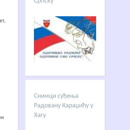
Српску
ет,
Снимци суђења
Радовану Караџићу у
Хагу
ом