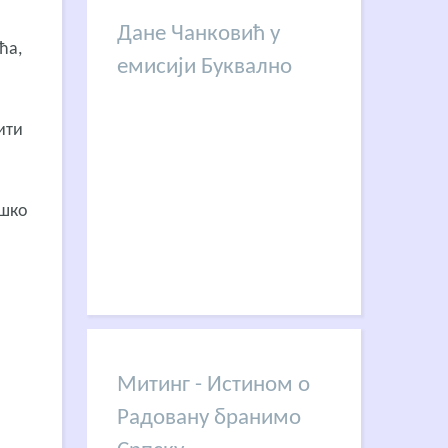
Дане Чанковић у
ћа,
емисији Буквално
ити
ешко
Митинг - Истином о
Радовану бранимо