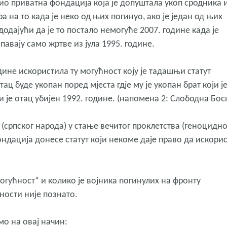
ио приватна фондација која је допуштала укоп сродника 
а на то када је неко од њих погинуо, ако је један од њих
додајући да је то постало немогуће 2007. године када је
авају само жртве из јула 1995. године.
одине искористила ту могућност коју је тадашњи статут
 буде укопан поред мјеста гд‌је му је укопан брат који ј
ји је отац убијен 1992. године. (напомена 2: Слободна Бос
(српског народа) у стање вечитог проклетства (геноцидно
ондација донесе статут који некоме даје право да искори
огућност“ и колико је војника погинулих на фронту
ности није познато.
о на овај начин: