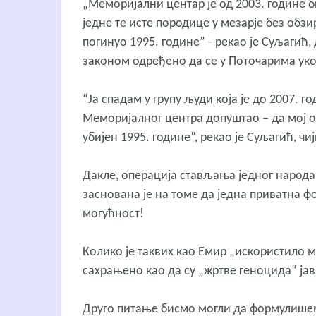
„Меморијални центар је од 2003. године б
једне те исте породице у мезарје без обзир
погинуо 1995. године” - рекао је Суљагић, 
законом одређено да се у Поточарима укоп
“Ја спадам у групу људи која је до 2007. г
Меморијалног центра допуштао – да мој отац
убијен 1995. године”, рекао је Суљагић, чи
Дакле, операција стављања једног народа 
заснована је на томе да једна приватна ф
могућност!
Колико је таквих као Емир „искористило м
сахрањено као да су „жртве геноцида“ јав
Друго питање бисмо могли да формулишем