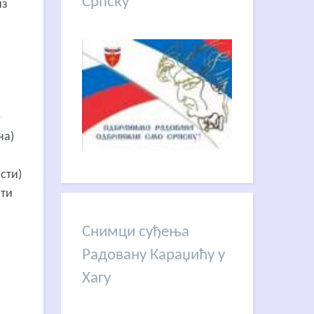
Српску
из
е
на)
сти)
сти
Снимци суђења
Радовану Караџићу у
Хагу