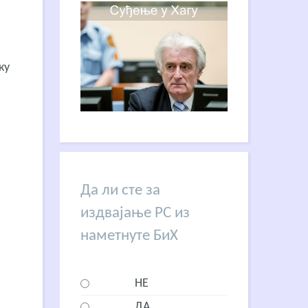
ку
Да ли сте за
издвајање РС из
наметнуте БиХ
НЕ
ДА