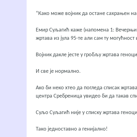
“Како може војник да остане сахрањен на
Емир Суљагић каже (напомена 1: Вечерњи с
жртава из јула 95-те али сам ту могућност
Војник дакле јесте у гробљу жртава геноц
И све је нормално.
Ако би неко хтео да погледа списак жртав
центра Сребреница увидео би да такав спис
Суљо Суљагић није у списку жртава геноц
Тако једноставно а генијално!