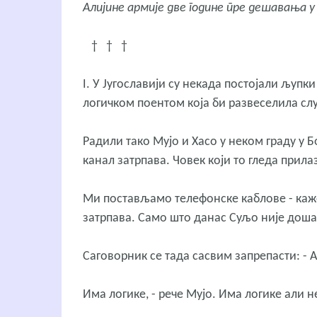
Алијине армије две године пре дешавања у
† † †
I. У Југославији су некада постојали љупк
логичком поентом која би развеселила сл
Радили тако Мујо и Хасо у неком граду у Б
канал затрпава. Човек који то гледа прилаз
Ми постављамо телефонске каблове - каже 
затрпава. Само што данас Суљо није доша
Саговорник се тада сасвим запрепасти: - 
Има логике, - рече Мујо. Има логике али 