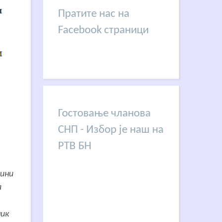
Пратите нас на
Facebook страници
Гостовање чланова
СНП - Избор је наш на
РТВ БН
дини
а
ник