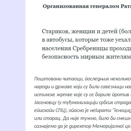
Поштовани читаоци, последњих неколико д
народи и државе који су били савезници н
истинске жртве које су се бориле против н
Јасеновцу (у туђманизацији србсих страд
епископи СПЦ), опасно је негирати "геноцид
или старац. Да није тужно, било би сме
сазнајемо да је директор Меморијалног цен