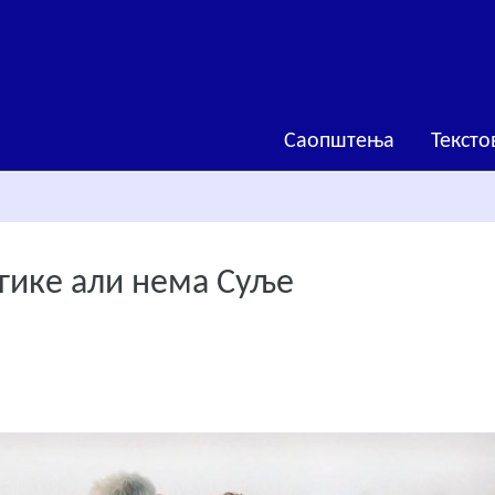
Саопштења
Тексто
гике али нема Суље