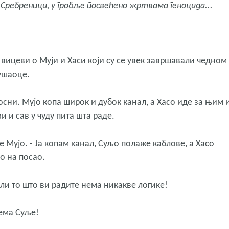
 Сребреници, у гробље посвећено жртвама геноцида...
и вицеви о Муји и Хаси који су се увек завршавали чедном
ушаоце.
осни. Мујо копа широк и дубок канал, а Хасо иде за њим и
и и сав у чуду пита шта раде.
Мујо. - Ја копам канал, Суљо полаже каблове, а Хасо
о на посао.
Али то што ви радите нема никакве логике!
нема Суље!