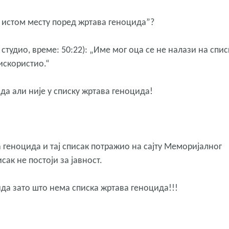
 истом месту поред жртава геноцида”?
тудио, време: 50:22): „Име мог оца се не налази на спис
 искористио.“
ида али није у списку жртава геноцида!
а геноцида и тај списак потражио на сајту Меморијалног
ак не постоји за јавност.
ида зато што нема списка жртава геноцида!!!