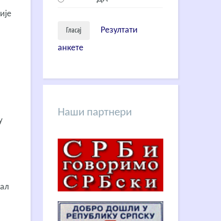
ије
Резултати
анкете
Наши партнери
у
нал