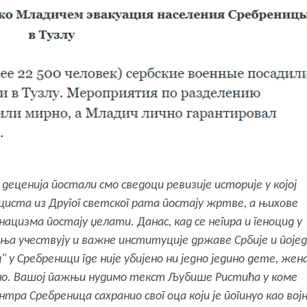
еценија постали смо сведоци ревизије историје у којој
ациста из Другог светског рата постају жртве, а њихове
ацизма постају џелати. Данас, кад се негира и геноцид у
ања учествују и важне институције државе Србије и поје
" у Сребреници где није убијено ни једно једино дете, жен
шно. Вашој пажњи нудимо текст Љубише Ристића у коме
тра Сребреница сахранио свог оца који је погинуо као вој