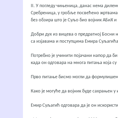
II. У погледу чињеница, данас нема диле
Сребреница, у гробље посвећено жртвама 
без обзира што је Суљо био војник АБиХ и 
Добри дух из вицева о предратној Босни н
са изјавама и поступцима Емира Суљагића
Потребно је учинити појачани напор да би 
када он одговара на многа питања која су
Прво питање бисмо могли да формулишемо
Како је могуће да војник буде сахрањен у
Емир Суљагић одговара да је он искористи