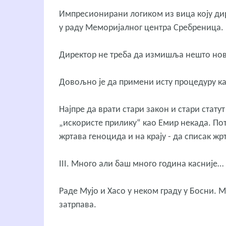
Импресионирани логиком из вица коју ди
у раду Меморијалног центра Сребреница.
Директор не треба да измишља нешто нов
Довољно је да примени исту процедуру као
Најпре да врати стари закон и стари стату
„искористе прилику“ као Емир некада. По
жртава геноцида и на крају - да списак ж
III. Много али баш много година касније…
Раде Мујо и Хасо у неком граду у Босни. М
затрпава.