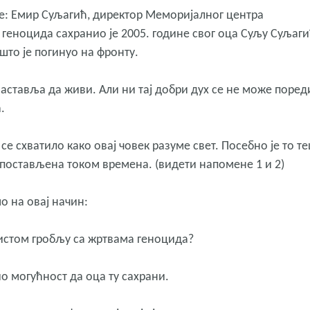
ме: Емир Суљагић, директор Меморијалног центра
геноцида сахранио je 2005. године свог оца Суљу Суљаги
што је погинуо на фронту.
аставља да живи. Али ни тај добри дух се не може поред
.
се схватило како овај човек разуме свет. Посебно је то т
 постављена током времена. (видети напомене 1 и 2)
 на овај начин:
 истом гробљу са жртвама геноцида?
о могућност да оца ту сахрани.