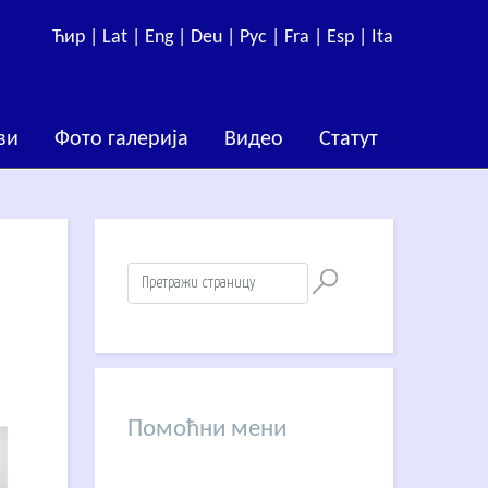
Ћир |
Lat |
Eng |
Deu |
Рус |
Fra |
Esp |
Ita
ви
Фото галерија
Видео
Статут
Помоћни мени