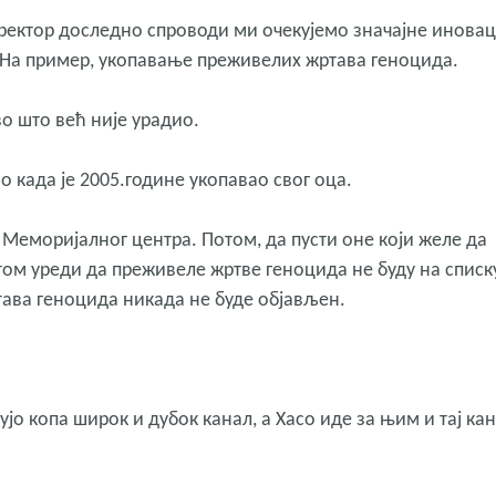
ректор доследно спроводи ми очекујемо значајне иновац
 На пример, укопавање преживелих жртава геноцида.
о што већ није урадио.
 када је 2005.године укопавао свог оца.
т Меморијалног центра. Потом, да пусти оне који желе да
том уреди да преживеле жртве геноцида не буду на списк
ртава геноцида никада не буде објављен.
ујо копа широк и дубок канал, а Хасо иде за њим и тај ка