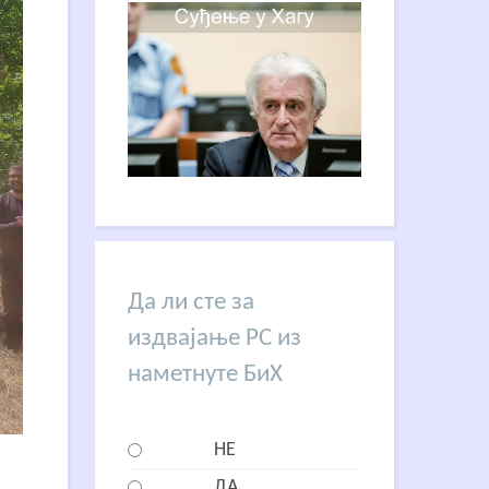
Да ли сте за
издвајање РС из
наметнуте БиХ
НЕ
ДА