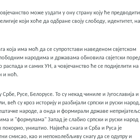
човјечанство може уздати у ону страну коју ће предводити
религије који хоће да одбране своју слободу, идентитет, н
ага која има моћ да се супротстави наведеном свјетском
 слободним народима и државама обновила свјетски поре
 распада и самих УН, а човјечанство ће се подијелити на
н и ноћ.
 Србе, Русе, Белорусе. То су некад чиниле и Југославија и
и, већ су кроз историју и разбијали српски и руски народ
ијештачке народе, а онда и формирали државе непријатељ
вима и "формулама" Запад је слабио српски и руски народ 
х покорио, уништио. Највећа снага и Срба и Руса је
ни смисао, као и непоколебљиву снагу да се одупру и