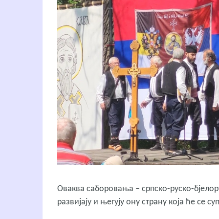
Оваква саборовања – српско-руско-бјелору
развијају и његују ону страну која ће се су