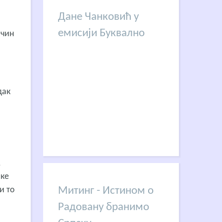
Дане Чанковић у
емисији Буквално
ачин
дак
,
ске
и то
Митинг - Истином о
Радовану бранимо