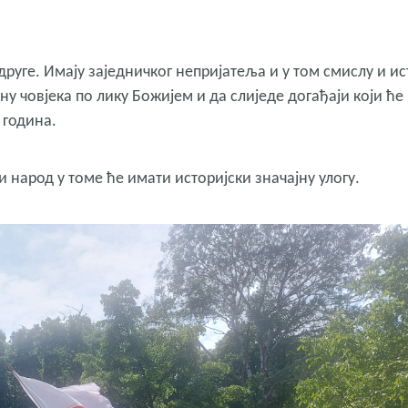
 друге. Имају заједничког непријатеља и у том смислу и ис
ану човјека по лику Божијем и да слиједе догађаји који ће
 година.
и народ у томе ће имати историјски значајну улогу.