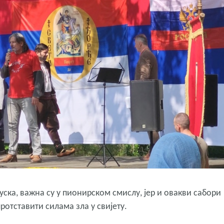
ска, важна су у пионирском смислу, јер и овакви сабори
протставити силама зла у свијету.