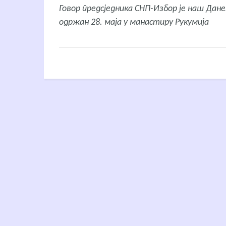
Говор предсједника СНП-Избор је наш Данет
одржан 28. маја у манастиру Рукумија