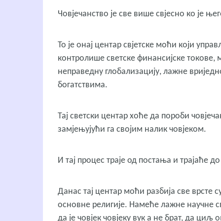
Човјечанство је све више свјесно ко је ње
То је онај центар свјетске моћи који упр
контролише светске финансијске токове, м
неправедну глобализацију, лажне вриједн
богатствима.
Тај светски центар хоће да пороби човјеча
замјењујући га својим налик човјеком.
И тај процес траје од постања и трајаће до
Данас тај центар моћи разбија све врсте 
основне религије. Намеће лажне научне спо
да је човјек човјеку вук а не брат, да ци