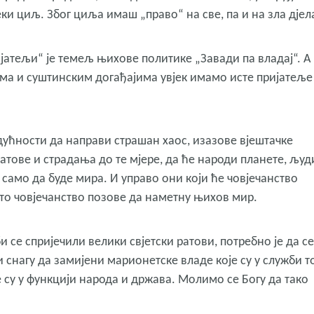
ки циљ. Због циља имаш „право“ на све, па и на зла дјел
ијатељи“ је темељ њихове политике „Завади па владај“. А
ма и суштинским догађајима увјек имамо исте пријатеље
дућности да направи страшан хаос, изазове вјештачке
ратове и страдања до те мјере, да ће народи планете, људ
само да буде мира. И управо они који ће човјечанство
исто човјечанство позове да наметну њихов мир.
и се спријечили велики свјетски ратови, потребно је да се
 снагу да замијени марионетске владе које су у служби т
е су у функцији народа и држава. Молимо се Богу да тако