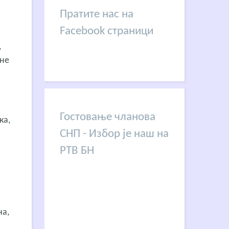
Пратите нас на
Facebook страници
,
тне
м
Гостовање чланова
ка,
СНП - Избор је наш на
РТВ БН
на,