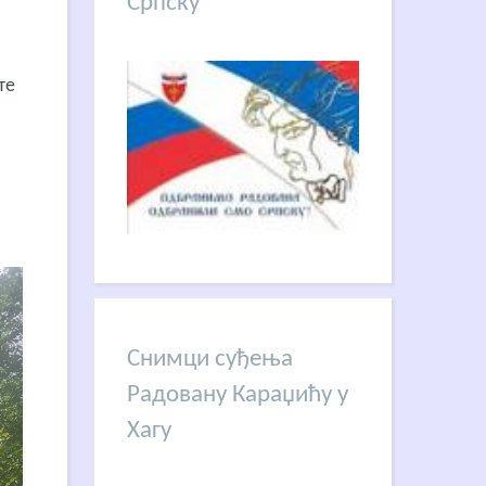
Српску
те
Снимци суђења
Радовану Караџићу у
Хагу