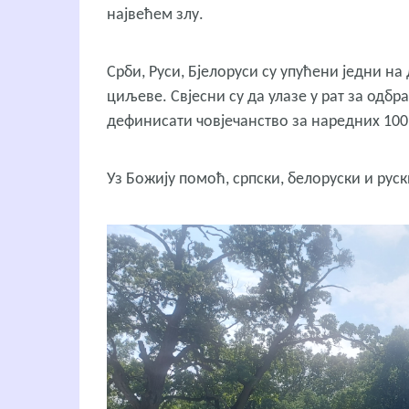
највећем злу.
Срби, Руси, Бјелоруси су упућени једни на
циљеве. Свјесни су да улазе у рат за одбр
дефинисати човјечанство за наредних 100
Уз Божију помоћ, српски, белоруски и руск