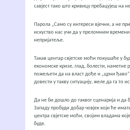
савјест тако што кривицу пребацујеш на не
Парола „Само су интереси вјечни, а не пр
искуство нас учи да у преломним времени
непријатеље.
Такав центар свјетске моћи покушаће у бу
економске кризе, глад, болести, наметне 
пожељети да на власт дође и „црни ђаво“ 
довести у такву ситуацију, желе да га то 
Да не би дошло до таквог сценарија и да б
Западу пробуди добар човјек који ће имати
центра свјетске моћи, својим владама кој
буде.