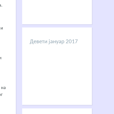
а.
 и
Девети јануар 2017
и
 на
ог