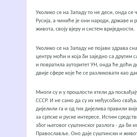
Уколико се на Западу то не деси, онда се 
Русија, а чиниће је они народи, државе и 
живота, своју вјеру и систем вриједности.
Уколико се на Западу не појави здрава сн
центру моћи и која би заједно са другим
и повратила ауторитет УН, онда ће доћи до
двије сфере које ће се разликовати као да
Многи су и у прошлости хтели да посвађају
СССР. И не само да су их међусобно свађал
дијелили га и од тих дијелива правили в
за српске и руске интересе. Истим средст
због његовог суштинског разлога - да би и
Православље. Оно даје суштински и живот