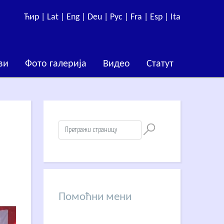
Ћир |
Lat |
Eng |
Deu |
Рус |
Fra |
Esp |
Ita
ви
Фото галерија
Видео
Статут
Помоћни мени