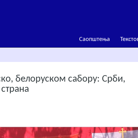
Саопштења
Тексто
ско, белоруском сабору: Срби,
 странa