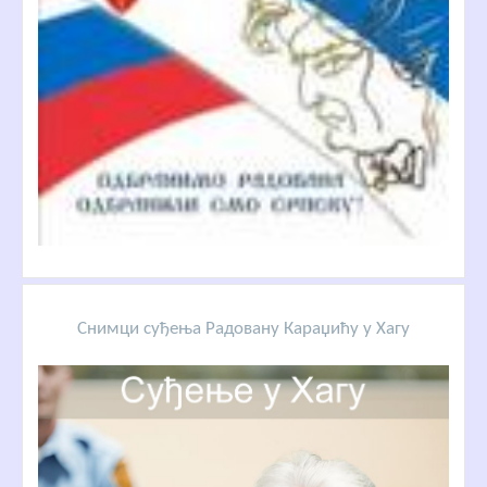
Снимци суђења Радовану Караџићу у Хагу