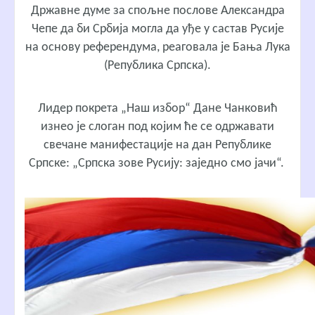
Државне думе за спољне послове Александра
Чепе да би Србија могла да уђе у састав Русије
на основу референдума, реаговала је Бања Лука
(Република Српска).
Лидер покрета „Наш избор“ Дане Чанковић
изнео је слоган под којим ће се одржавати
свечане манифестације на дан Републике
Српске: „Српска зове Русију: заједно смо јачи“.