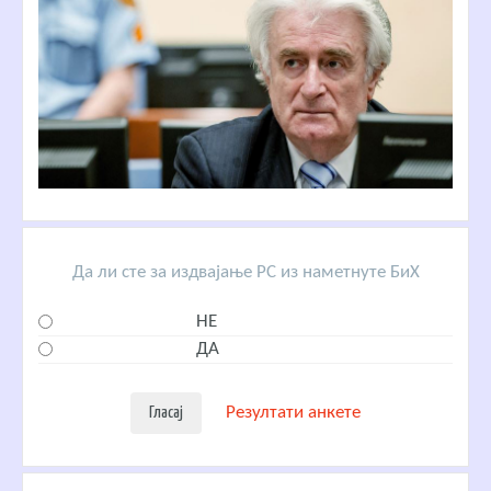
Да ли сте за издвајање РС из наметнуте БиХ
НЕ
ДА
Резултати анкете