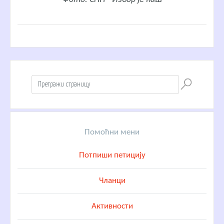
Помоћни мени
Потпиши петицију
Чланци
Активности