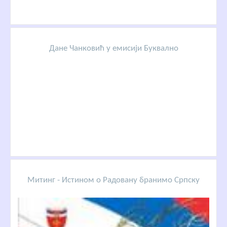
Дане Чанковић у емисији Буквално
Митинг - Истином о Радовану бранимо Српску