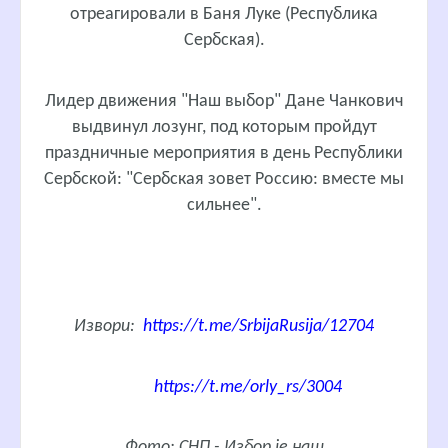
отреагировали в Баня Луке (Республика
Сербская).
Лидер движения "Наш выбор" Дане Чанкович
выдвинул лозунг, под которым пройдут
праздничные мероприятия в день Республики
Сербской: "Сербская зовет Россию: вместе мы
сильнее".
Извори:
https://t.me/SrbijaRusija/12704
https://t.me/orly_rs/3004
Фото: СНП - Избор је наш