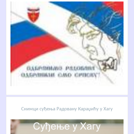
Снимци суђења Радовану Караџићу у Хагу