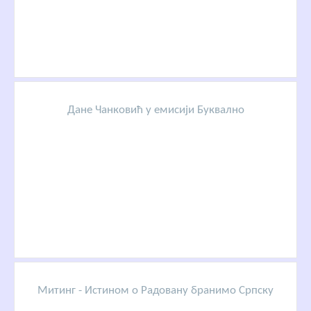
Дане Чанковић у емисији Буквално
Митинг - Истином о Радовану бранимо Српску