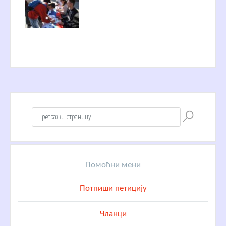
Помоћни мени
Потпиши петицију
Чланци