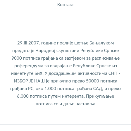
Контакт
29.III 2007. године послије шетње Бањалуком
предато је Народној скупштини Републике Српске
9000 потписа грађана са захтјевом за расписивање
референдума за издвајање Републике Српске из
наметнуте БиХ. У досадашњим активностима СНП -
ИЗБОР ЈЕ НАШ је прикупио преко 50000 потписа
грађана РС, око 1.000 потписа грађана САД, и преко
6.000 потписа путем интерента. Прикупљање
потписа се и даље наставља