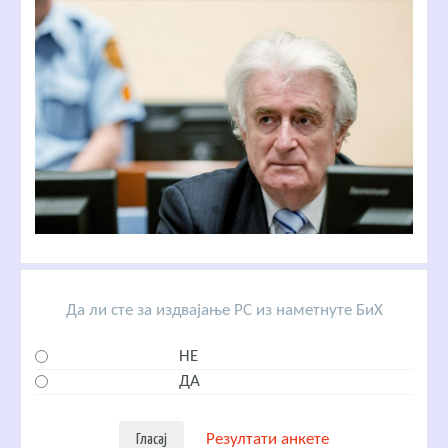
Да ли сте за издвајање РС из наметнуте БиХ
НЕ
ДА
Резултати анкете