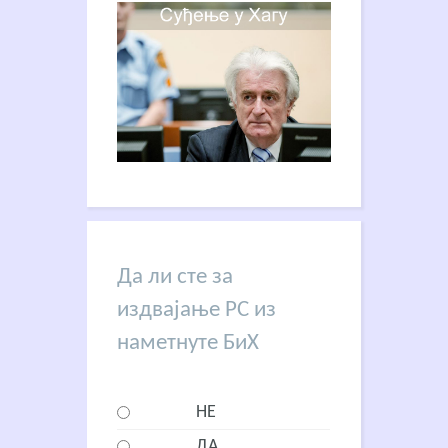
Да ли сте за
издвајање РС из
наметнуте БиХ
НЕ
ДА