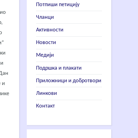
Потпиши петицију
зио
Чланци
,
Активности
о
Новости
и“
ски
Медији
 и
Подршка и плакати
 Дан
Приложници и добротвори
 и
Линкови
лике
Контакт