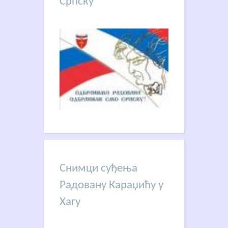
Српску
Снимци суђења
Радовану Караџићу у
Хагу