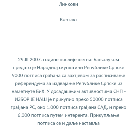
Линкови
Контакт
29.III 2007. године послије шетње Бањалуком
предато је Народној скупштини Републике Српске
9000 потписа грађана са захтјевом за расписивање
референдума за издвајање Републике Српске из
наметнуте БиХ. У досадашњим активностима СНП -
ИЗБОР ЈЕ НАШ је прикупио преко 50000 потписа
грађана РС, око 1.000 потписа грађана САД, и преко
6.000 потписа путем интерента. Прикупљање
потписа се и даље наставља