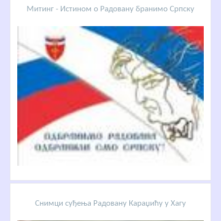
Митинг - Истином о Радовану бранимо Српску
Снимци суђења Радовану Караџићу у Хагу