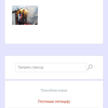
Помоћни мени
Потпиши петицију