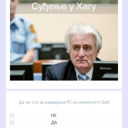
Да ли сте за издвајање РС из наметнуте БиХ
НЕ
ДА