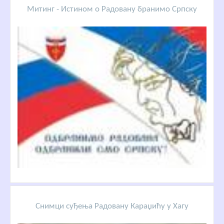
Митинг - Истином о Радовану бранимо Српску
Снимци суђења Радовану Караџићу у Хагу