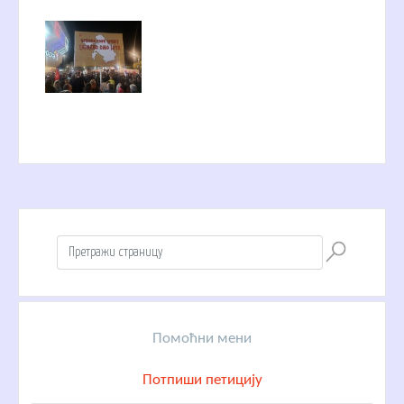
Помоћни мени
Потпиши петицију