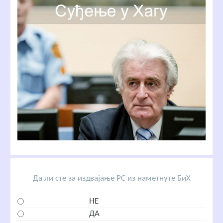
Да ли сте за издвајање РС из наметнуте БиХ
НЕ
ДА