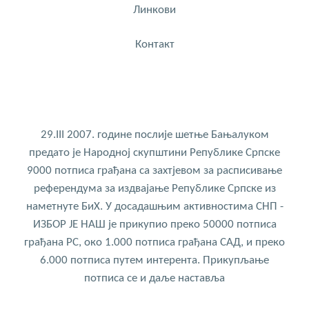
Линкови
Контакт
29.III 2007. године послије шетње Бањалуком
предато је Народној скупштини Републике Српске
9000 потписа грађана са захтјевом за расписивање
референдума за издвајање Републике Српске из
наметнуте БиХ. У досадашњим активностима СНП -
ИЗБОР ЈЕ НАШ је прикупио преко 50000 потписа
грађана РС, око 1.000 потписа грађана САД, и преко
6.000 потписа путем интерента. Прикупљање
потписа се и даље наставља