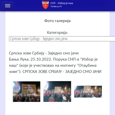
Фото галерија
Категорија:
Српска зове Србију - Заједно смо јачи
Бања Лука, 25.10.2022. Порука СНП-а "Избор је
наш" (који је учествовао на митингу "Отаџбина
зове"): СРПСКА ЗОВЕ СРБИЈУ - ЗАЈЕДНО СМО ЈАЧИ