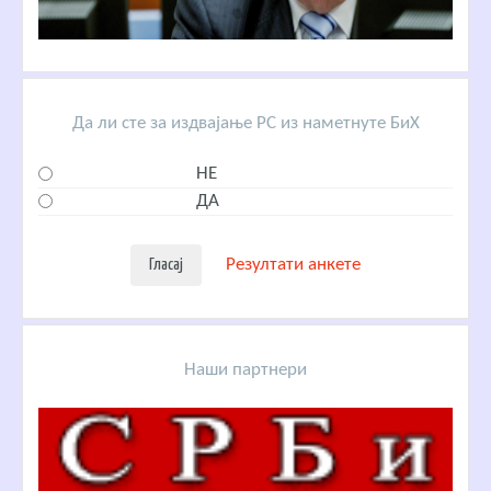
Да ли сте за издвајање РС из наметнуте БиХ
НЕ
ДА
Резултати анкете
Наши партнери