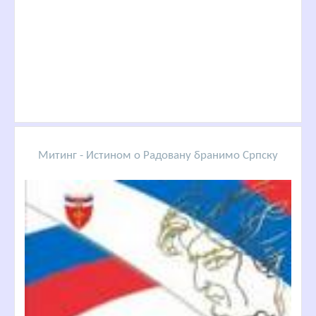
Митинг - Истином о Радовану бранимо Српску