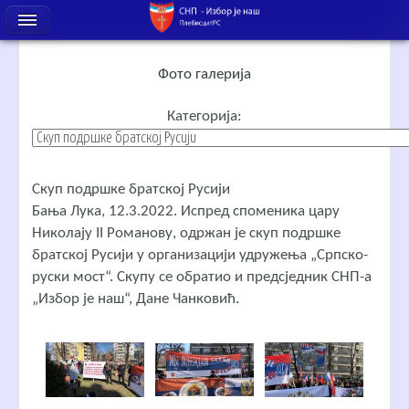
Фото галерија
Категорија:
Скуп подршке братској Русији
Бања Лука, 12.3.2022. Испред споменика цару
Николају II Романову, одржан је скуп подршке
братској Русији у организацији удружења „Српско-
руски мост“. Скупу се обратио и предсједник СНП-а
„Избор је наш“, Дане Чанковић.