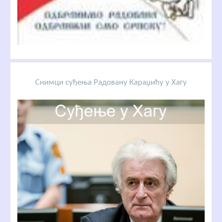
Снимци суђења Радовану Караџићу у Хагу