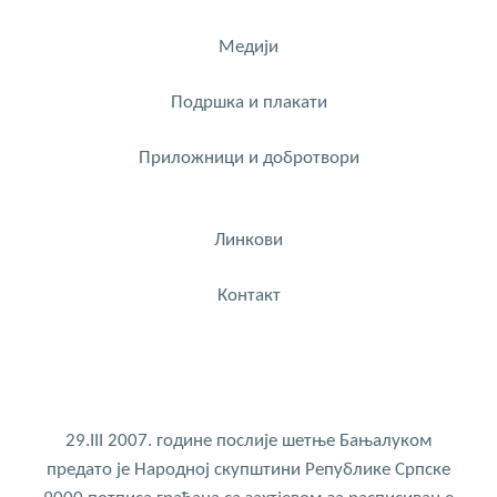
Медији
Подршка и плакати
Приложници и добротвори
Линкови
Контакт
29.III 2007. године послије шетње Бањалуком
предато је Народној скупштини Републике Српске