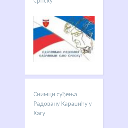
Српску
Снимци суђења
Радовану Караџићу у
Хагу