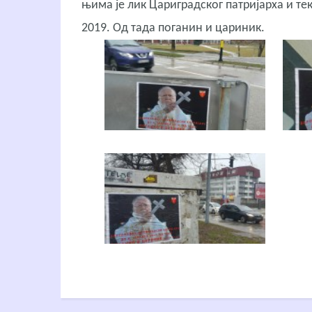
њима је лик Цариградског патријарха и тек
2019. Од тада поганин и цариник.