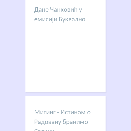
Дане Чанковић у
емисији Буквално
Митинг - Истином о
Радовану бранимо