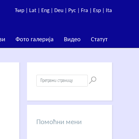
Ћир |
Lat |
Eng |
Deu |
Рус |
Fra |
Esp |
Ita
ви
Фото галерија
Видео
Статут
Помоћни мени