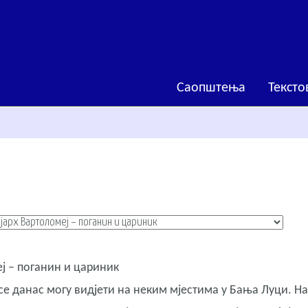
Саопштења
Тексто
ј – поганин и цариник
 се данас могу видјети на неким мјестима у Бања Луци. На