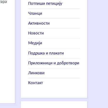
уара
Потпиши петицију
Чланци
Активности
Новости
Медији
Подршка и плакати
Приложници и добротвори
Линкови
Контакт