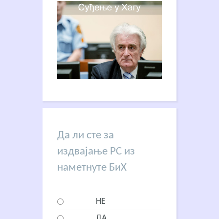
Да ли сте за
издвајање РС из
наметнуте БиХ
НЕ
ДА