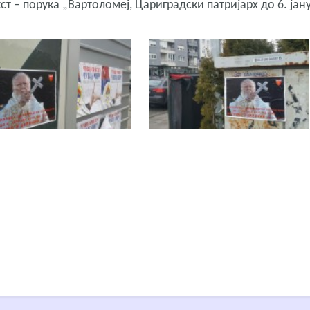
ст – порука „Вартоломеј, Цариградски патријарх до 6. јан