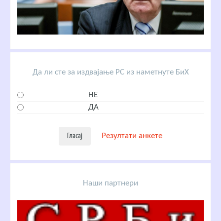
Да ли сте за издвајање РС из наметнуте БиХ
НЕ
ДА
Резултати анкете
Наши партнери