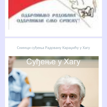
Снимци суђења Радовану Караџићу у Хагу