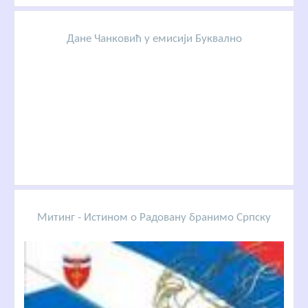
Дане Чанковић у емисији Буквално
Митинг - Истином о Радовану бранимо Српску