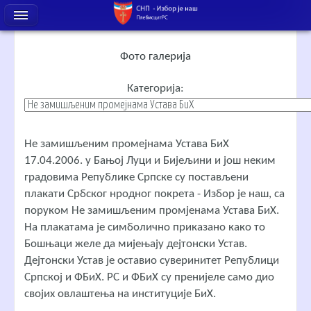
Фото галерија
Категорија:
Не замишљеним промејнама Устава БиХ
17.04.2006. у Бањој Луци и Бијељини и још неким
градовима Републике Српске су постављени
плакати Србског нродног покрета - Избор је наш, са
поруком Не замишљеним промјенама Устава БиХ.
На плакатама је симболично приказано како то
Бошњаци желе да мијењају дејтонски Устав.
Дејтонски Устав је оставио суверинитет Републици
Српској и ФБиХ. РС и ФБиХ су пренијеле само дио
својих овлаштења на институције БиХ.