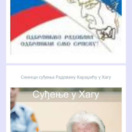
Снимци суђења Радовану Караџићу у Хагу