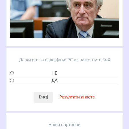
Да ли сте за издвајање РС из наметнуте БиХ
НЕ
ДА
Резултати анкете
Наши партнери