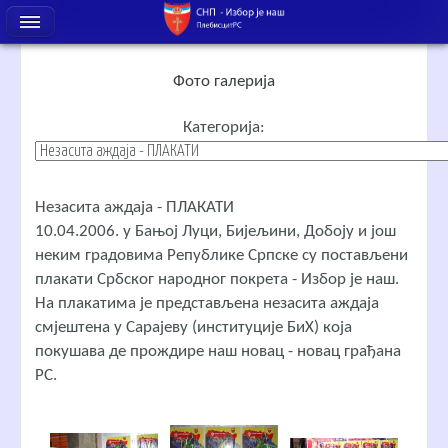
Фото галерија
Категорија:
Незасита аждаја - ПЛАКАТИ
10.04.2006. у Бањој Луци, Бијељини, Добоју и још
неким градовима Републике Српске су постављени
плакати Србског народног покрета - Избор је наш.
На плакатима је представљена незасита аждаја
смјештена у Сарајеву (институције БиХ) која
покушава де прождире наш новац - новац грађана
РС.