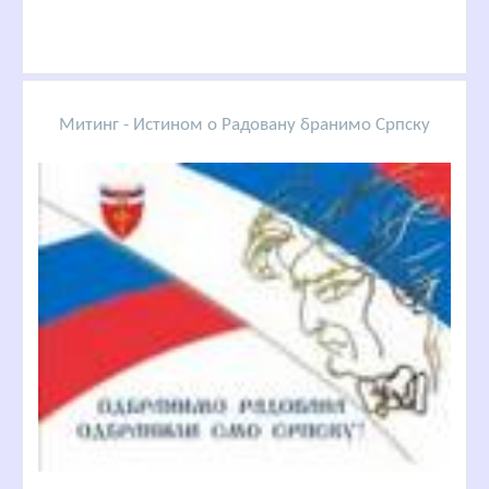
Митинг - Истином о Радовану бранимо Српску