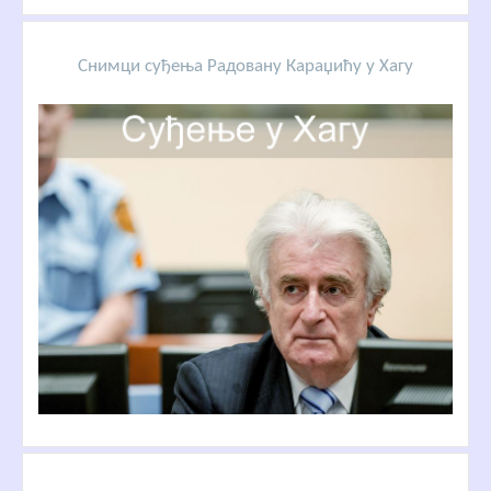
Снимци суђења Радовану Караџићу у Хагу