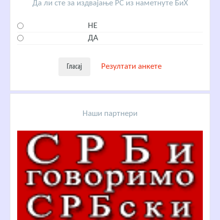
Да ли сте за издвајање РС из наметнуте БиХ
НЕ
ДА
Резултати анкете
Наши партнери