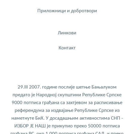
Приложници и добротвори
Линкови
Контакт
29.III 2007. године послије шетње Бањалуком
предато је Народној скупштини Републике Српске
9000 потписа грађана са захтјевом за расписивање
референдума за издвајање Републике Српске из
наметнуте БиХ. У досадашњим активностима СНП -
ИЗБОР ЈЕ НАШ је прикупио преко 50000 потписа
грађана РС, око 1.000 потписа грађана САД, и преко