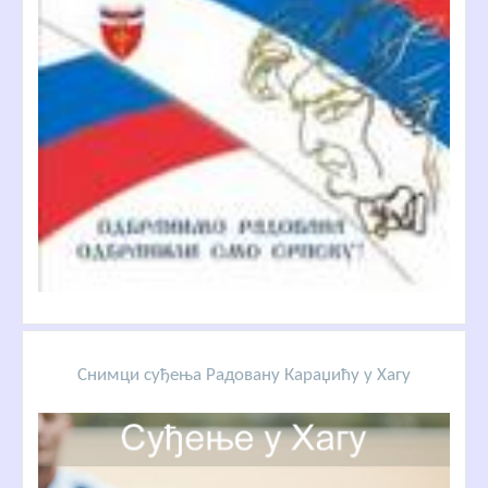
Снимци суђења Радовану Караџићу у Хагу