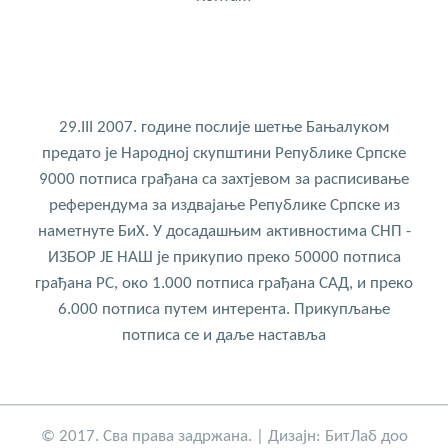
29.III 2007. године послије шетње Бањалуком
предато је Народној скупштини Републике Српске
9000 потписа грађана са захтјевом за расписивање
референдума за издвајање Републике Српске из
наметнуте БиХ. У досадашњим активностима СНП -
ИЗБОР ЈЕ НАШ је прикупио преко 50000 потписа
грађана РС, око 1.000 потписа грађана САД, и преко
6.000 потписа путем интерента. Прикупљање
потписа се и даље наставља
© 2017. Сва права задржана. | Дизајн:
БитЛаб доо