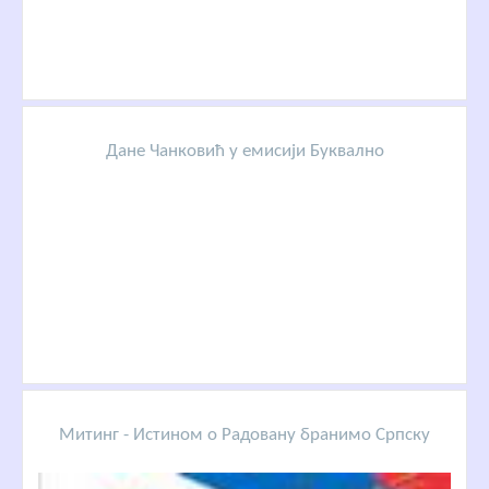
Дане Чанковић у емисији Буквално
Митинг - Истином о Радовану бранимо Српску