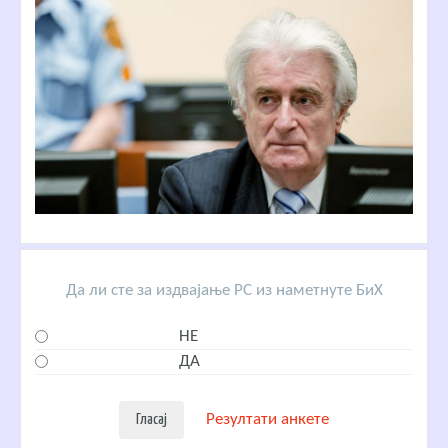
Да ли сте за издвајање РС из наметнуте БиХ
НЕ
ДА
Резултати анкете