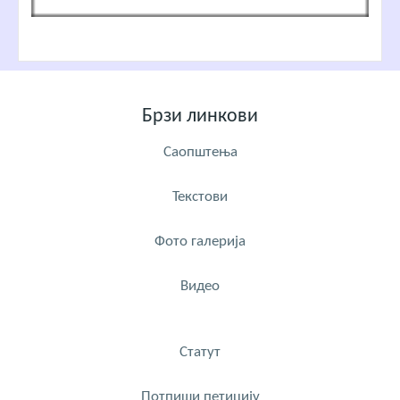
Брзи линкови
Саопштења
Текстови
Фото галерија
Видео
Статут
Потпиши петицију