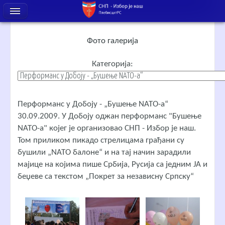
Фото галерија
Категорија:
Перформанс у Добоју - „Бушење NATO-a“
30.09.2009. У Добоју оджан перформанс "Бушење
NATO-а" којег је организовао СНП - Избор је наш.
Том приликом пикадо стрелицама грађани су
бушили „NATO балоне“ и на тај начин зарадили
мајице на којима пише Србија, Русија са једним ЈА и
беџеве са текстом „Покрет за независну Српску“