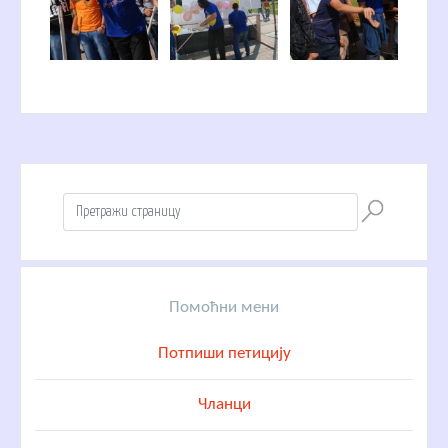
Помоћни мени
Потпиши петицију
Чланци