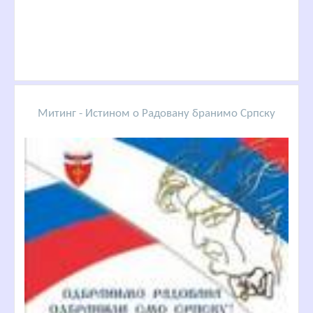
Митинг - Истином о Радовану бранимо Српску