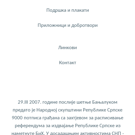
Подршка и плакати
Приложници и добротвори
Линкови
Контакт
29.III 2007. године послије шетње Бањалуком
предато је Народној скупштини Републике Српске
9000 потписа грађана са захтјевом за расписивање
референдума за издвајање Републике Српске из
наметнуте БиХ. У досадашњим активностима СНП -