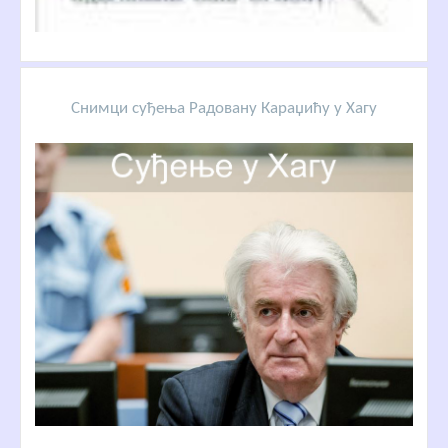
Снимци суђења Радовану Караџићу у Хагу