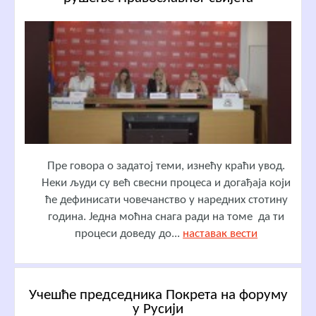
Пре говора о задатој теми, изнећу краћи увод.
Неки људи су већ свесни процеса и догађаја који
ће дефинисати човечанство у наредних стотину
година. Једна моћна снага ради на томе да ти
процеси доведу до...
наставак вести
Учешће председника Покрета на форуму
у Русији