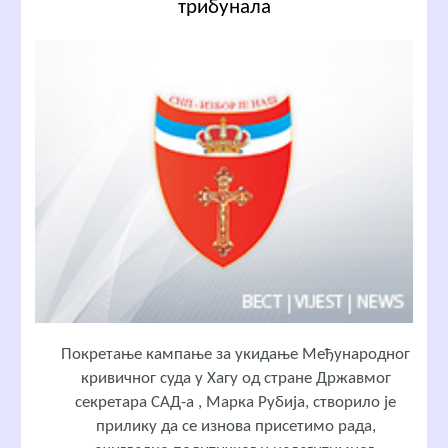
трибунала
Покретање кампање за укидање Међународног
кривичног суда у Хагу од стране Државмог
секретара САД-а , Марка Рубија, створило је
прилику да се изнова присетимо рада,