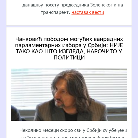
данашњу посету председника Зеленског и на
транспарент:
наставак вести
Чанковић пободом могућих ванредних
парламентарних избора у Србији: НИЈЕ
ТАКО КАО ШТО ИЗГЛЕДА, НАРОЧИТО У
ПОЛИТИЦИ
Неколико месеци скоро сви у Србији су убеђени
да ће ванредни парламентарни избори бити у