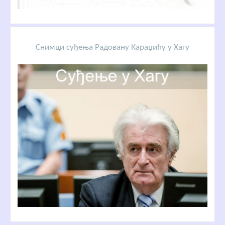
Снимци суђења Радовану Караџићу у Хагу