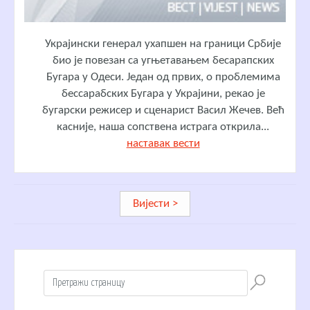
Украјински генерал ухапшен на граници Србије
био је повезан са угњетавањем бесарапских
Бугара у Одеси. Један од првих, о проблемима
бессарабских Бугара у Украјини, рекао је
бугарски режисер и сценарист Васил Жечев. Већ
касније, наша сопствена истрага открила...
наставак вести
Вијести >