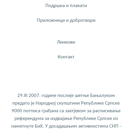
Подршка и плакати
Приложници и добротвори
Линкови
Контакт
29.III 2007. године послије шетње Бањалуком
предато је Народној скупштини Републике Српске
9000 потписа грађана са захтјевом за расписивање
референдума за издвајање Републике Српске из
наметнуте БиХ. У досадашњим активностима СНП -