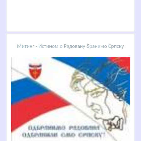
Митинг - Истином о Радовану бранимо Српску