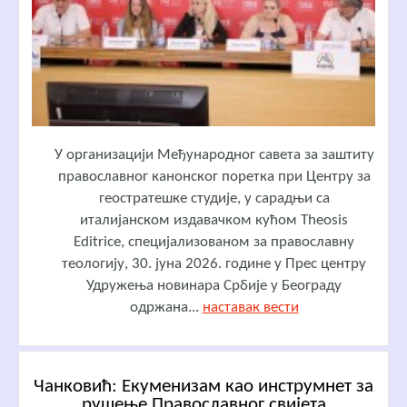
У организацији Међународног савета за заштиту
православног канонског поретка при Центру за
геостратешке студије, у сарадњи са
италијанском издавачком кућом Theosis
Editrice, специјализованом за православну
теологију, 30. јуна 2026. године у Прес центру
Удружења новинара Србије у Београду
одржана...
наставак вести
Чанковић: Екуменизам као инструмнет за
рушење Православног свијета