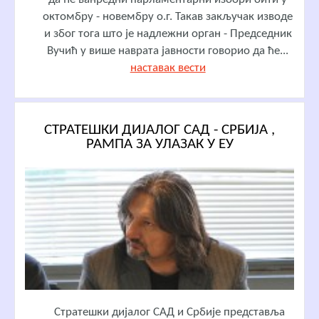
октомбру - новембру о.г. Такав закључак изводе
и због тога што је надлежни орган - Председник
Вучић у више наврата јавности говорио да ће...
наставак вести
СТРАТЕШКИ ДИЈАЛОГ САД - СРБИЈА ,
РАМПА ЗА УЛАЗАК У ЕУ
Стратешки дијалог САД и Србије представља