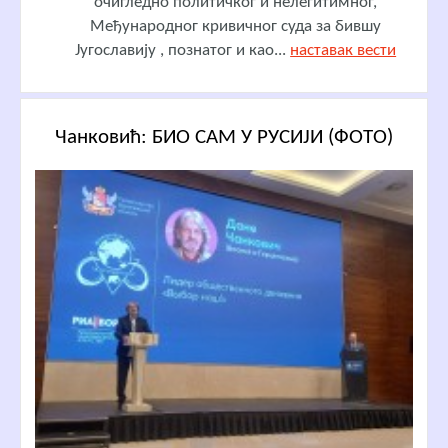
очигледно политичког и нелегитимног,
Међународног кривичног суда за бившу
Југославију , познатог и као...
наставак вести
Чанковић: БИО САМ У РУСИЈИ (ФОТО)