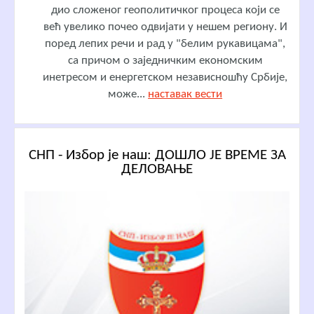
дио сложеног геополитичког процеса који се
већ увелико почео одвијати у нешем региону. И
поред лепих речи и рад у "белим рукавицама",
са причом о заједничким економским
инетресом и енергетском независношћу Србије,
може...
наставак вести
СНП - Избор је наш: ДОШЛО ЈЕ ВРЕМЕ ЗА
ДЕЛОВАЊЕ