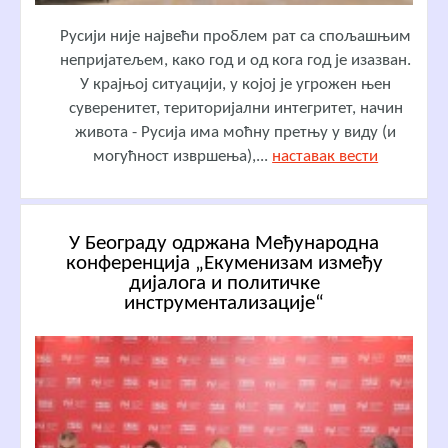
Русији није највећи проблем рат са спољашњим
непријатељем, како год и од кога год је изазван.
У крајњој ситуацији, у којој је угрожен њен
суверенитет, територијални интегритет, начин
живота - Русија има моћну претњу у виду (и
могућност извршења),...
наставак вести
У Београду одржана Међународна
конференција „Екуменизам између
дијалога и политичке
инструментализације“