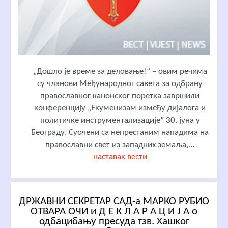
„Дошло је време за деловање!“ – овим речима
су чланови Међународног савета за одбрану
православног канонског поретка завршили
конференцију „Екуменизам између дијалога и
политичке инструментализације“ 30. јуна у
Београду. Суочени са непрестаним нападима на
православни свет из западних земаља,...
наставак вести
ДРЖАВНИ СЕКРЕТАР САД-а МАРКО РУБИО
ОТВАРА ОЧИ и Д Е К Л А Р А Ц И Ј А о
одбацибању пресуда тзв. Хашког