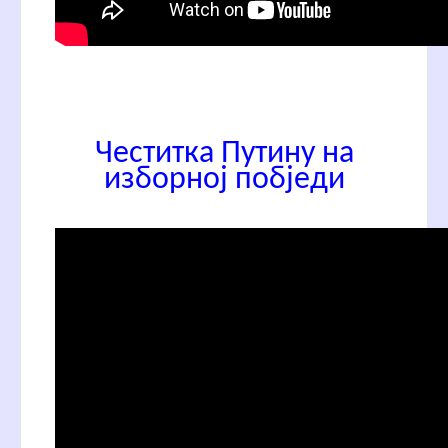
Честитка Путину на
изборној побједи