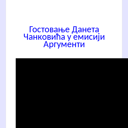
Гостовање Данета
Чанковића у емисији
Аргументи