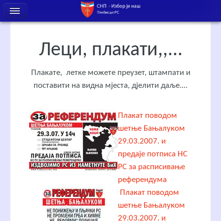
Леци, плакати,,...
Плакате, летке можете преузет, штампати и
поставити на видна мјеста, дјелити даље....
Плакат поводом
шетње Бањалуком
29.03.2007. и
предаје потписа НС
РС за расписивање
референдума
Плакат поводом
шетње Бањалуком
29.03.2007. и