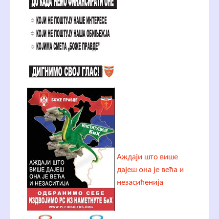
Аждаји што више
дајеш она је већа и
незасићенија