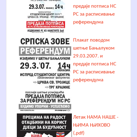
предаје потписа НС
РС за расписивање
референдума
Плакат поводом
шетње Бањалуком
29.03.2007. и
предаје потписа НС
РС за расписивање
референдума
Летак НАМА НАШЕ -
ЊИМА ЊИХОВО
(.pdf)