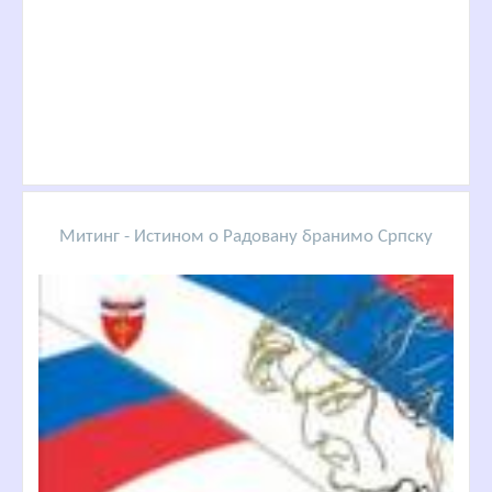
Митинг - Истином о Радовану бранимо Српску