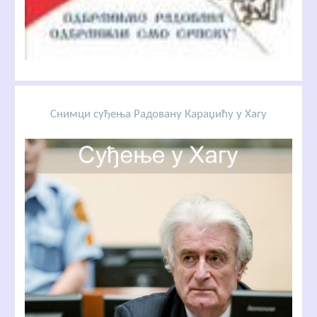
Снимци суђења Радовану Караџићу у Хагу