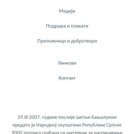
Медији
Подршка и плакати
Приложници и добротвори
Линкови
Контакт
29.III 2007. године послије шетње Бањалуком
предато је Народној скупштини Републике Српске
9000 потписа грађана са захтјевом за расписивање