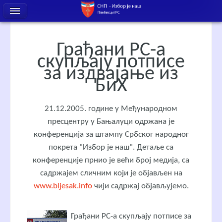
Грађани РС-а
скупљају потписе
за издвајање из
БиХ
21.12.2005. године у Међународном
пресцентру у Бањалуци одржана је
конференција за штампу Србског народног
покрета "Избор је наш". Детаље са
конференције прнио је већи број медија, са
садржајем сличним који је објављен на
www.bljesak.info
чији садржај објављујемо.
Грађани РС-а скупљају потписе за