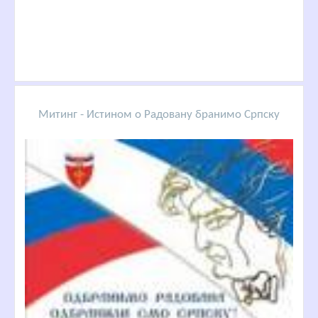
Митинг - Истином о Радовану бранимо Српску