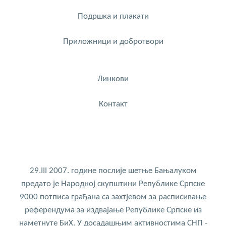
Подршка и плакати
Приложници и добротвори
Линкови
Контакт
29.III 2007. године послије шетње Бањалуком
предато је Народној скупштини Републике Српске
9000 потписа грађана са захтјевом за расписивање
референдума за издвајање Републике Српске из
наметнуте БиХ. У досадашњим активностима СНП -