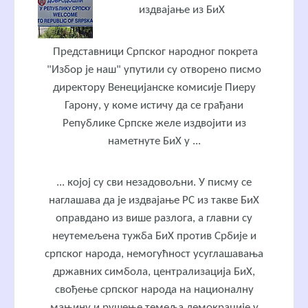
издвајање из БиХ
Представници Српског народног покрета
"Избор је наш" упутили су отворено писмо
директору Венецијанске комисије Пиеру
Гарону, у коме истичу да се грађани
Републике Српске желе издвојити из
наметнуте БиХ у ...
... којој су сви незадовољни. У писму се
наглашава да је издвајање РС из такве БиХ
оправдано из више разлога, а главни су
неутемељена тужба БиХ против Србије и
српског народа, немогућност усуглашавања
државних симбола, централизација БиХ,
свођење српског народа на националну
мањину и рушење темеља демокрације у