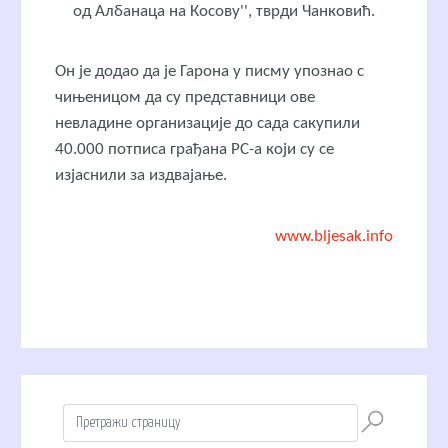
од Албанаца на Косову'', тврди Чанковић.
Он је додао да је Гарона у писму упознао с
чињеницом да су представници ове
невладине организације до сада сакупили
40.000 потписа грађана РС-а који су се
изјаснили за издвајање.
www.bljesak.info