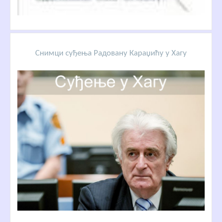
Снимци суђења Радовану Караџићу у Хагу