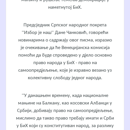
наметнутој БиХ.
Предсједник Српског народног покрета
''Избор је наш'' Дане Чанковић, говорећи
новинарима о садржају овог писма, изразио
је очекивање да ће Венецијанска комисија
помоћи да буде спроведено у дјело основно
право народа у БиХ - право на
самоопредјељење, које је изравно везано уз
колективну слободу једног народа.
''У данашњем времену, када националне
мањине на Балкану, као косовски Албанци у
Србији, добивају право на самоопредјељење,
мислимо да такво право требају имати и Срби
у БиХ који су конститутиван народ, за разлику