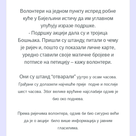
Волонтери на једном пункту испред робне
куће у Бијељини истичу да им углавном
упућују изразе подршке.
- Подршку акцији дала су и тројица
Бошњака. Пришли су штанду, питали о чему
је ријеч и, пошто су показали личне карте,
уредно ставили своје матичне бројеве и
потписе на петицију – кажу волонтери.
Они су штанд
“
отварали
”
ујутро у осам часова.
Грађани су долазили најчешће прије
подне и послије
шест часова. Због велике врућине најслабији одзив је
био око поднева.
Према ријечима волонтера, одзив би био сигурно већи
да је о акцији
било више информација у јавним
гласилима.