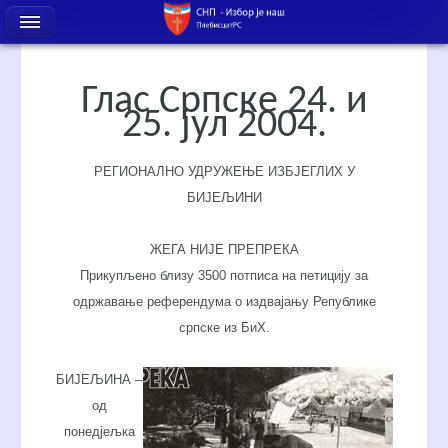
Глас Српске 24. и
25. јул 2004.
РЕГИОНАЛНО УДРУЖЕЊЕ ИЗБЈЕГЛИХ У
БИЈЕЉИНИ
ЖЕГА НИЈЕ ПРЕПРЕКА
Прикупљено близу 3500 потписа на петицију за
одржавање референдума о издвајању Републике
српске из БиХ.
БИЈЕЉИНА –
од
понедјељка