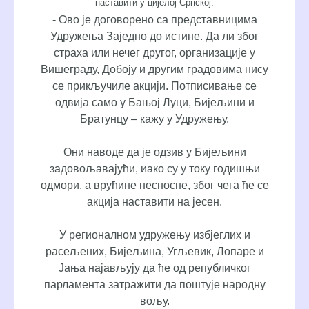
наставити у цијелој Српској.
- Ово је договорено са представницима
Удружења Заједно до истине. Да ли због
страха или нечег другог, организације у
Вишеграду, Добоју и другим градовима нису
се прикључиле акцији. Потписивање се
одвија само у Бањој Луци, Бијељини и
Братунцу – кажу у Удружењу.
Они наводе да је одзив у Бијељини
задовољавајући, иако су у току годишњи
одмори, а врућине несносне, због чега ће се
акција наставити на јесен.
У регионалном удружењу избјеглих и
расељених, Бијељина, Угљевик, Лопаре и
Јања најављују да ће од републичког
парламента затражити да поштује народну
вољу.