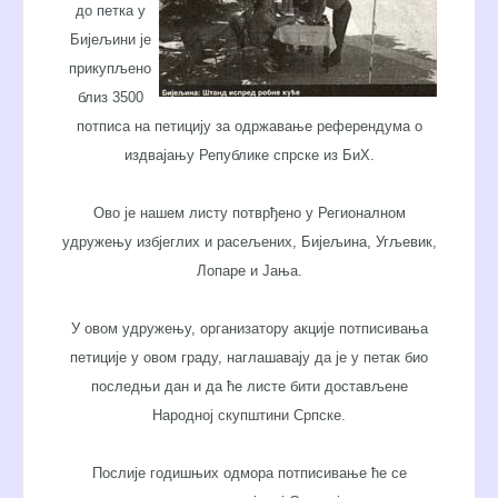
до петка у
Бијељини је
прикупљено
близ 3500
потписа на петицију за одржавање референдума о
издвајању Републике спрске из БиХ.
Ово је нашем листу потврђено у Регионалном
удружењу избјеглих и расељених, Бијељина, Угљевик,
Лопаре и Јања.
У овом удружењу, организатору акције потписивања
петиције у овом граду, наглашавају да је у петак био
последњи дан и да ће листе бити достављене
Народној скупштини Српске.
Послије годишњих одмора потписивање ће се