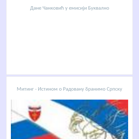
Дане Чанковић у емисији Буквално
Митинг - Истином о Радовану бранимо Српску