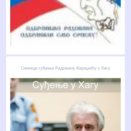
Снимци суђења Радовану Караџићу у Хагу