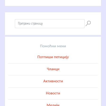
Помоћни мени
Потпиши петицију
Чланци
Активности
Новости
Медији