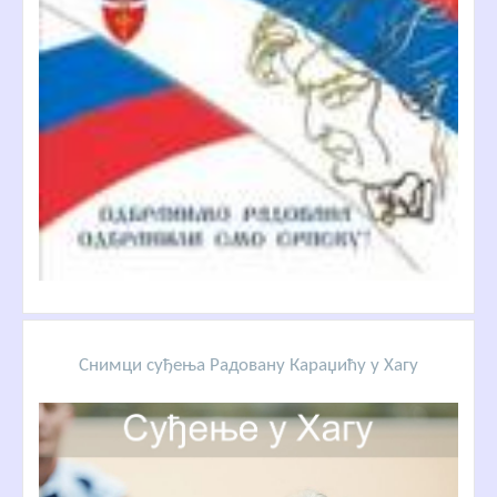
Снимци суђења Радовану Караџићу у Хагу