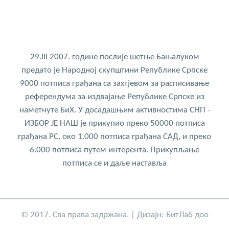
29.III 2007. године послије шетње Бањалуком
предато је Народној скупштини Републике Српске
9000 потписа грађана са захтјевом за расписивање
референдума за издвајање Републике Српске из
наметнуте БиХ. У досадашњим активностима СНП -
ИЗБОР ЈЕ НАШ је прикупио преко 50000 потписа
грађана РС, око 1.000 потписа грађана САД, и преко
6.000 потписа путем интерента. Прикупљање
потписа се и даље наставља
© 2017. Сва права задржана. | Дизајн:
БитЛаб доо