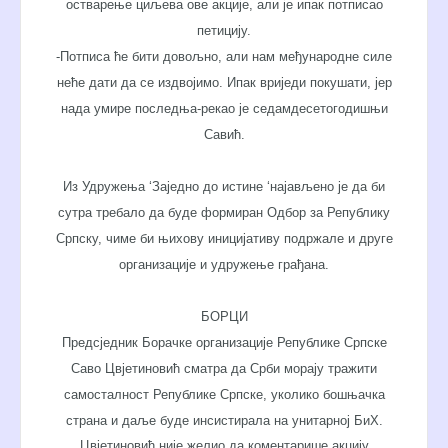
остварење циљева ове акције, али је ипак потписао
петицију.
-Потписа ће бити довољно, али нам међународне силе
неће дати да се издвојимо. Ипак вриједи покушати, јер
нада умире последња-рекао је седамдесетогодишњи
Савић.
Из Удружења ‘Заједно до истине ‘најављено је да би
сутра требало да буде формиран Одбор за Републику
Српску, чиме би њихову иницијативу подржале и друге
организације и удружење грађана.
БОРЦИ
Предсједник Борачке организације Републике Српске
Саво Цвјетиновић сматра да Срби морају тражити
самосталност Републике Српске, уколико бошњачка
страна и даље буде инсистирала на унитарној БиХ.
Цвјетиновић није желио да коментарише акцију