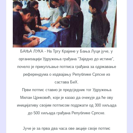
БАЊА ЛУКА - На Тргу Крајине у Бања Луци јуче, у
организацији Удружења грађана “Заједно до истине”,
почело је прикупљање потписа грађана за одржавање
референдума о издвајању Републике Српске из
састава БиХ.
Први потпис ставио је предсједник тог Удружења
Милан Црнковић, који је казао да очекује да ће ову
иницијативу својим потписом подржати од 300 хиљада
до 500 хиљада грађана Републике Српске.
Јуче је за прва два часа ове акције своје потпис