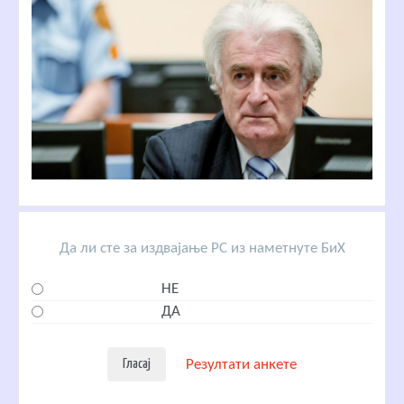
Да ли сте за издвајање РС из наметнуте БиХ
НЕ
ДА
Резултати анкете