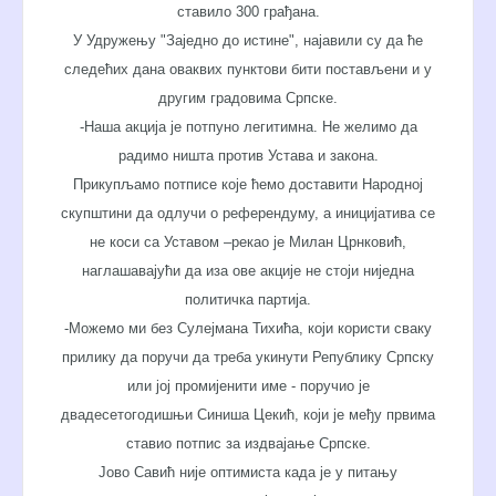
ставило 300 грађана.
У Удружењу "Заједно до истине", најавили су да ће
следећих дана оваквих пунктови бити постављени
и у
другим градовима Српске.
-Наша акција је потпуно легитимна. Не желимо да
радимо ништа против Устава и закона.
Прикупљамо потписе које ћемо доставити Народној
скупштини да одлучи о референдуму, а иницијатива се
не коси са Уставом –рекао је Милан Црнковић,
наглашавајући да иза ове акције не стоји ниједна
политичка партија.
-Можемо ми без Сулејмана Тихића, који користи сваку
прилику да поручи да треба укинути Републику Српску
или јој промијенити име - поручио је
двадесетогодишњи Синиша Цекић, који је међу првима
ставио потпис за издвајање Српске.
Јово Савић није оптимиста када је у питању