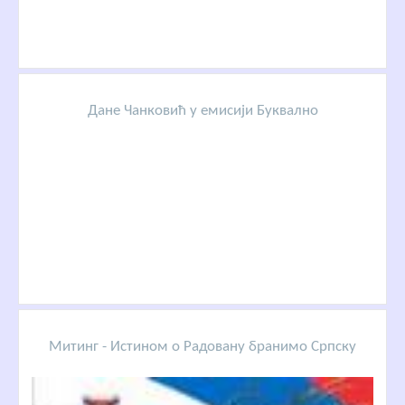
Дане Чанковић у емисији Буквално
Митинг - Истином о Радовану бранимо Српску