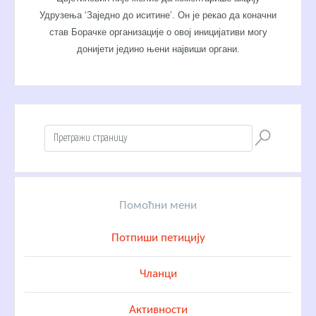
Удрузења ‘Заједно до иситине’. Он је рекао да коначни
став Борачке организације о овој иницијативи могу
донијети једино њени највиши органи.
Помоћни мени
Потпиши петицију
Чланци
Активности